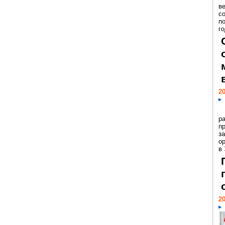
ве
с
п
го
20
р
пр
з
о
в
20