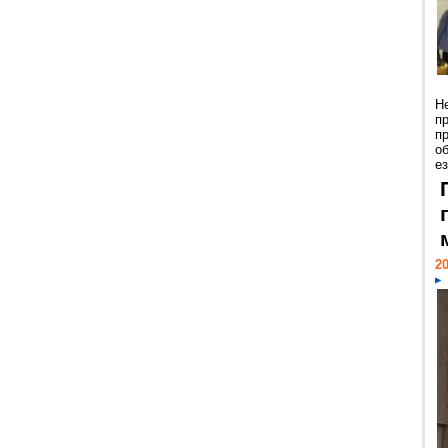
Н
п
п
о
ез
20