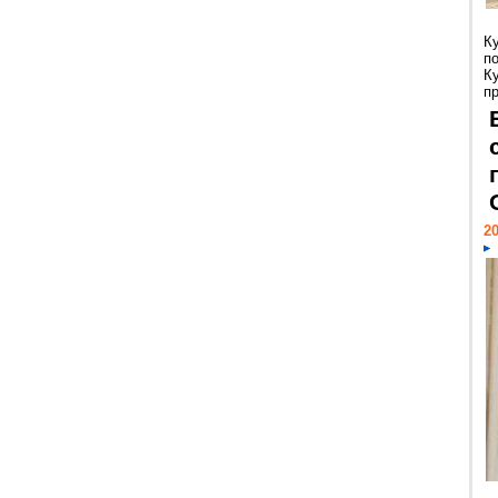
К
п
К
пр
20