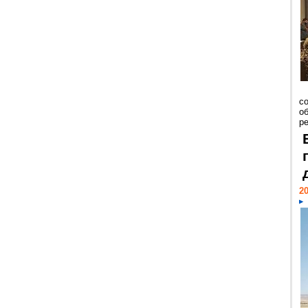
со
о
ре
20