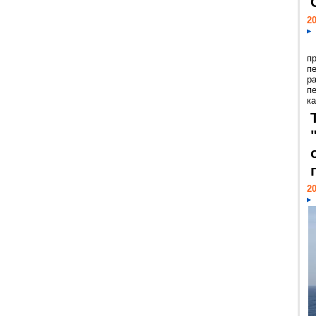
20
п
п
р
п
ка
20