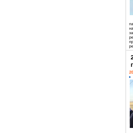
п
н
з
р
п
ре
20