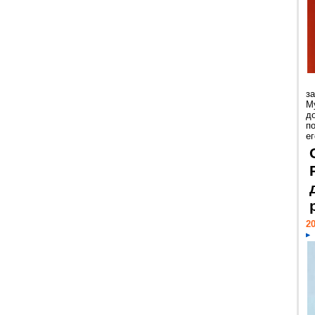
з
М
д
п
ег
20