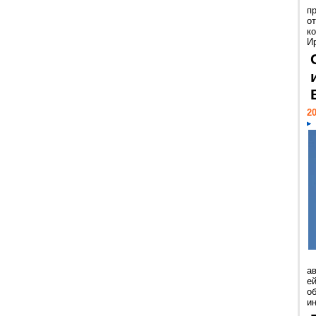
п
о
к
И
20
а
ей
о
и