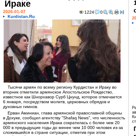
Ираке
2026-01-07
1224
0
Kurdistan.Ru
20
Тысячи армян по всему региону Курдистан и Ираку во
вторник отметили армянское Апостольское Рождество,
известное как Шнорхавор Сурб Цнунд, которое отмечается
6 января, посредством молитв, церковных обрядов и
духовных гимнов.
Р
а
Ерван Аминиан, глава армянской православной общины
К
в Дохуке, сообщил агентству "Shafaq News", что численность
ст
армянского населения Ирака сократилась с более чем 20
000 в предыдущие годы до менее чем 10 000 человек из-за
сложившейся в стране ситуации, отметив при этом