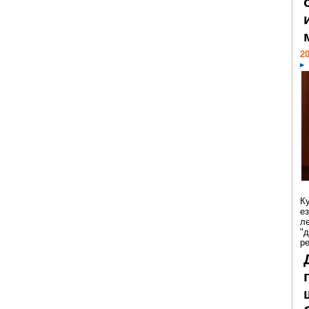
20
К
е
л
"
р