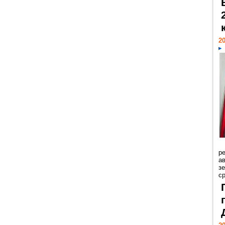
20
р
ав
з
с