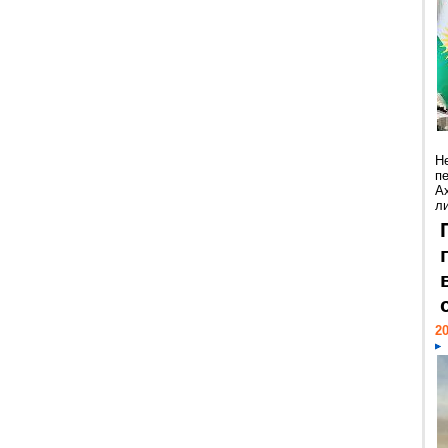
Н
п
А
ли
20