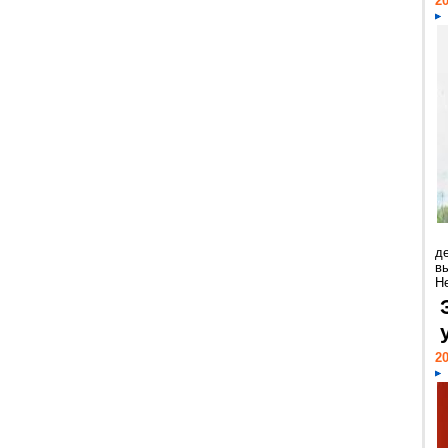
20
д
в
Н
20