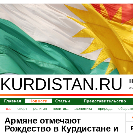
KURDISTAN.RU
н
е
Главная
Новости
Статьи
Представительство
все
спорт
религия
политика
экономика
природа
обществ
Армяне отмечают
Рождество в Курдистане и