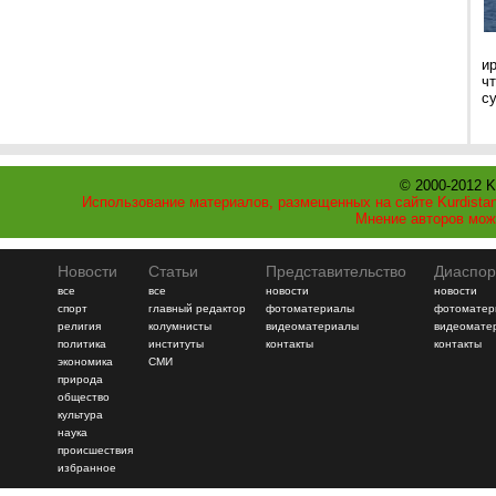
и
ч
с
© 2000-2012 K
Использование материалов, размещенных на сайте Kurdistan
Мнение авторов мож
Новости
Статьи
Представительство
Диаспор
все
все
новости
новости
спорт
главный редактор
фотоматериалы
фотоматер
религия
колумнисты
видеоматериалы
видеомате
политика
институты
контакты
контакты
экономика
СМИ
природа
общество
культура
наука
происшествия
избранное