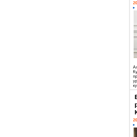
20
А
К
п
у
ку
20