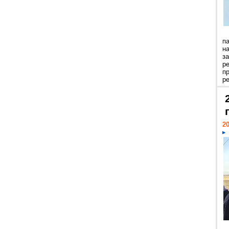
п
н
з
р
п
ре
20