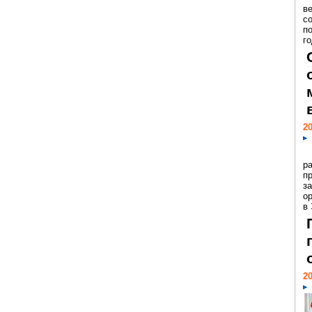
ве
с
п
го
20
р
пр
з
о
в
20