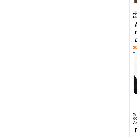
Д
м
20
у
ос
Ar