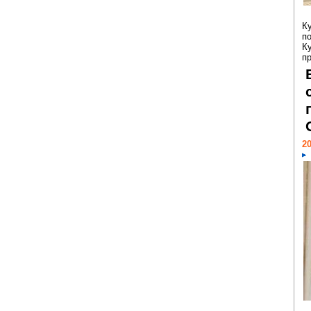
К
п
К
пр
20