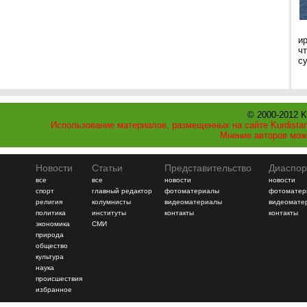
и
ч
с
© 2000-2012 K
Использование материалов, размещенных на сайте Kurdistan
Мнение авторов мож
Новости
Статьи
Представительство
Диаспор
все
все
новости
новости
спорт
главный редактор
фотоматериалы
фотоматер
религия
колумнисты
видеоматериалы
видеомате
политика
институты
контакты
контакты
экономика
СМИ
природа
общество
культура
наука
происшествия
избранное