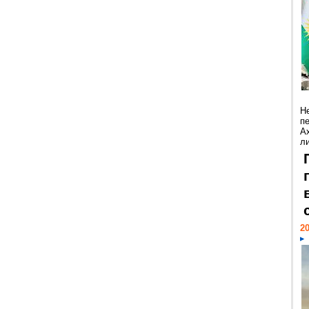
Н
п
А
ли
20