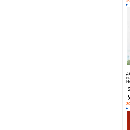
20
д
в
Н
20