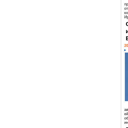
п
о
к
И
20
а
ей
о
и