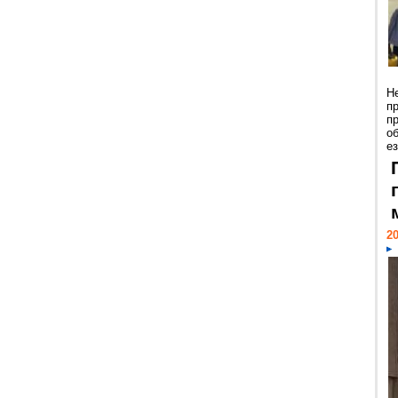
Н
п
п
о
ез
20