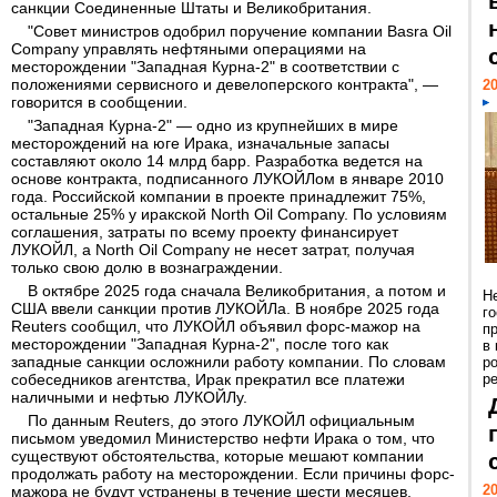
санкции Соединенные Штаты и Великобритания.
"Совет министров одобрил поручение компании Basra Oil
Company управлять нефтяными операциями на
месторождении "Западная Курна-2" в соответствии с
положениями сервисного и девелоперского контракта", —
20
говорится в сообщении.
"Западная Курна-2" — одно из крупнейших в мире
месторождений на юге Ирака, изначальные запасы
составляют около 14 млрд барр. Разработка ведется на
основе контракта, подписанного ЛУКОЙЛом в январе 2010
года. Российской компании в проекте принадлежит 75%,
остальные 25% у иракской North Oil Company. По условиям
соглашения, затраты по всему проекту финансирует
ЛУКОЙЛ, а North Oil Company не несет затрат, получая
только свою долю в вознаграждении.
В октябре 2025 года сначала Великобритания, а потом и
Н
США ввели санкции против ЛУКОЙЛа. В ноябре 2025 года
г
Reuters сообщил, что ЛУКОЙЛ объявил форс-мажор на
п
месторождении "Западная Курна-2", после того как
в
западные санкции осложнили работу компании. По словам
р
собеседников агентства, Ирак прекратил все платежи
ре
наличными и нефтью ЛУКОЙЛу.
По данным Reuters, до этого ЛУКОЙЛ официальным
письмом уведомил Министерство нефти Ирака о том, что
существуют обстоятельства, которые мешают компании
продолжать работу на месторождении. Если причины форс-
20
мажора не будут устранены в течение шести месяцев,