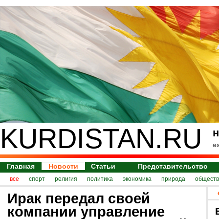
KURDISTAN.RU
н
е
Главная
Новости
Статьи
Представительство
все
спорт
религия
политика
экономика
природа
обществ
Ирак передал своей
компании управление