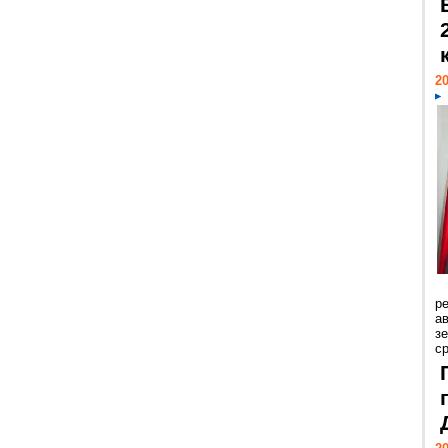
20
р
ав
з
с