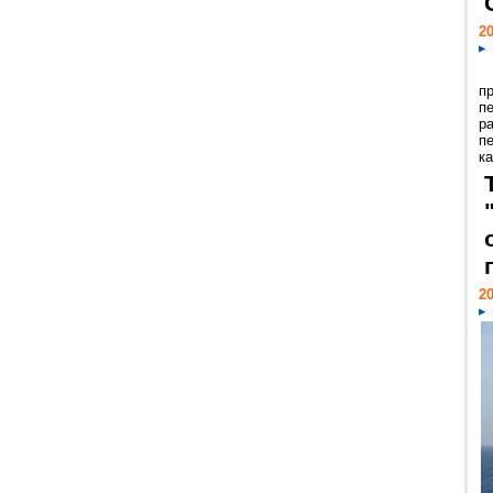
20
п
п
р
п
ка
20