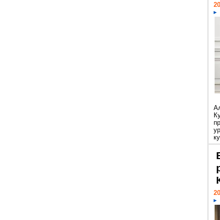
20
А
К
п
у
ку
20