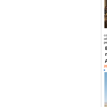
со
о
ре
20