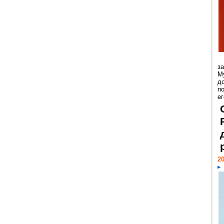
з
М
д
п
ег
20