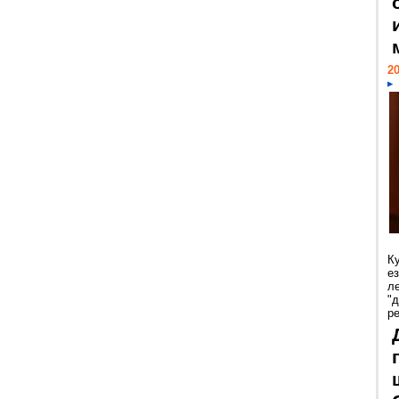
20
К
е
л
"
р