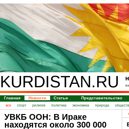
KURDISTAN.RU
н
е
Главная
Новости
Статьи
Представительство
все
спорт
религия
политика
экономика
природа
обществ
УВКБ ООН: В Ираке
находятся около 300 000