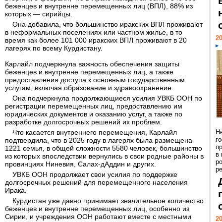
беженцев и внутренне перемещенных лиц (ВПЛ), 88% из
которых — сирийцы.
Она добавила, что большинство иракских ВПЛ проживают
в неформальных поселениях или частном жилье, в то
20
время как более 101 000 иракских ВПЛ проживают в 20
лагерях по всему Курдистану.
Карлайл подчеркнула важность обеспечения защиты
беженцев и внутренне перемещенных лиц, а также
предоставления доступа к основным государственным
услугам, включая образование и здравоохранение.
Она подчеркнула продолжающиеся усилия УВКБ ООН по
регистрации перемещенных лиц, предоставлению им
юридических документов и оказанию услуг, а также по
разработке долгосрочных решений их проблем.
Что касается внутреннего перемещения, Карлайл
Н
г
подтвердила, что в 2025 году в лагерях была размещена
п
1221 семья, в общей сложности 5580 человек, большинство
в
из которых впоследствии вернулись в свои родные районы в
р
провинциях Ниневия, Салах-дАддин и других.
ре
УВКБ ООН продолжает свои усилия по поддержке
долгосрочных решений для перемещенного населения
Ирака.
Курдистан уже давно принимает значительное количество
беженцев и внутренне перемещенных лиц, особенно из
Сирии, и учреждения ООН работают вместе с местными
20