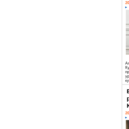
20
А
К
п
у
ку
20