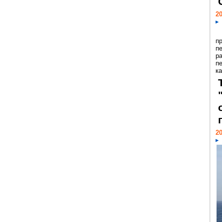
20
п
п
р
п
ка
20