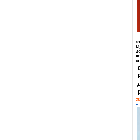
з
М
д
п
ег
20