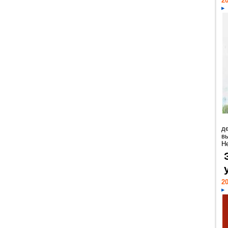
20
д
в
Н
20