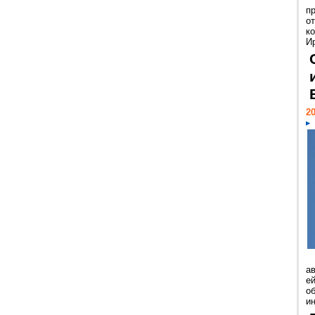
п
о
к
И
20
а
ей
о
и