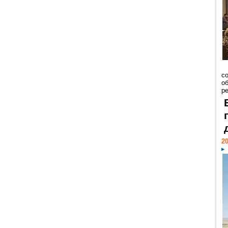
со
о
ре
20