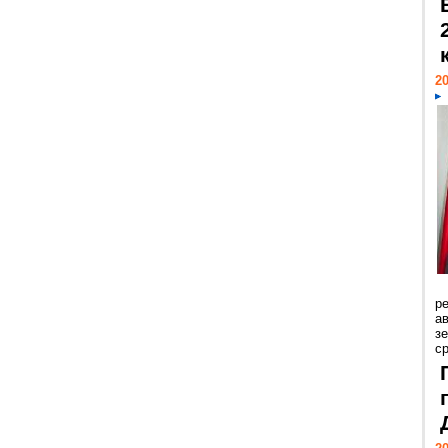
20
р
ав
з
с