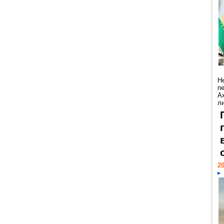
Н
п
А
ли
20