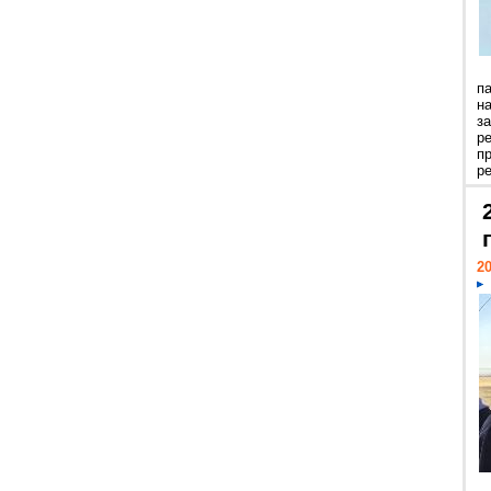
п
н
з
р
п
ре
20