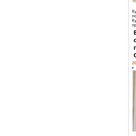
К
п
К
пр
20