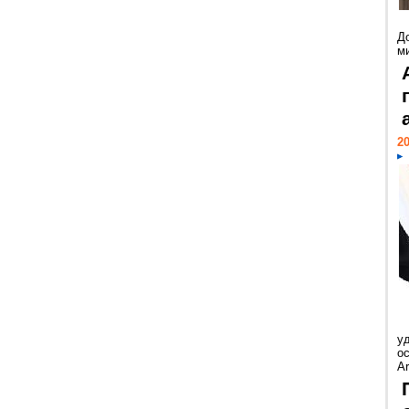
Д
м
20
у
ос
Ar