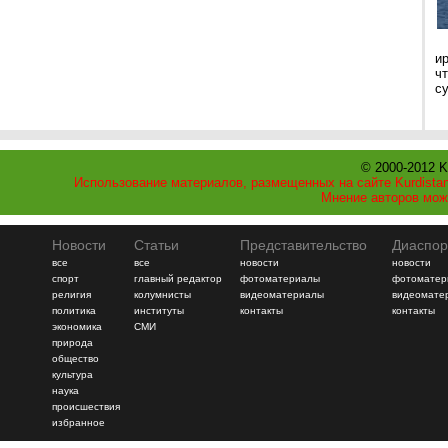
и
ч
с
© 2000-2012 K
Использование материалов, размещенных на сайте Kurdistan
Мнение авторов мож
Новости
Статьи
Представительство
Диаспор
все
все
новости
новости
спорт
главный редактор
фотоматериалы
фотоматер
религия
колумнисты
видеоматериалы
видеомате
политика
институты
контакты
контакты
экономика
СМИ
природа
общество
культура
наука
происшествия
избранное