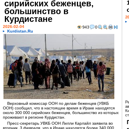
сирийских беженцев,
большинство в
Курдистане
20
2026-02-04
943
0
Kurdistan.Ru
Р
Верховный комиссар ООН по делам беженцев (УВКБ
а
ООН) сообщил, что в настоящее время в Ираке находятся
К
около 300 000 сирийских беженцев, большинство из которых
ст
проживают в регионе Курдистан.
Пресс-секретарь УВКБ ООН Лилли Карлайл заявила во
вторник, 3 февраля, что в Ираке находятся более 340 000