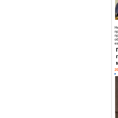
Н
п
п
о
ез
20