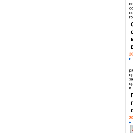
ве
с
п
го
20
р
пр
з
о
в
20