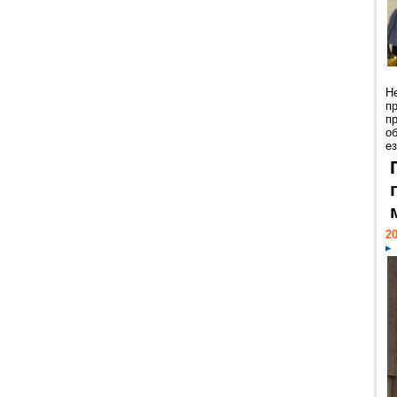
Н
п
п
о
ез
20