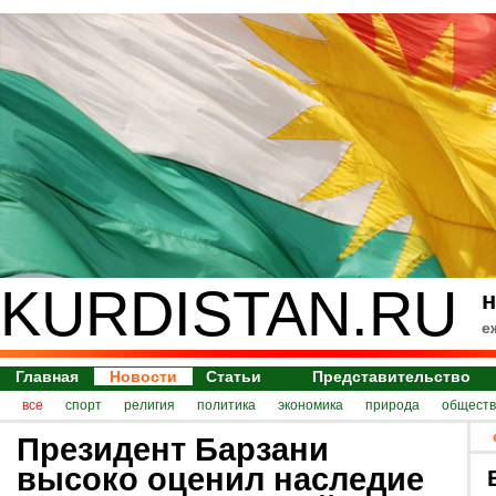
KURDISTAN.RU
н
е
Главная
Новости
Статьи
Представительство
все
спорт
религия
политика
экономика
природа
обществ
Президент Барзани
высоко оценил наследие