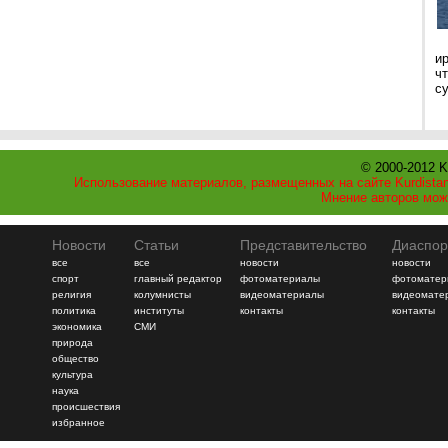
и
ч
с
© 2000-2012 K
Использование материалов, размещенных на сайте Kurdistan
Мнение авторов мож
Новости
Статьи
Представительство
Диаспор
все
все
новости
новости
спорт
главный редактор
фотоматериалы
фотоматер
религия
колумнисты
видеоматериалы
видеомате
политика
институты
контакты
контакты
экономика
СМИ
природа
общество
культура
наука
происшествия
избранное