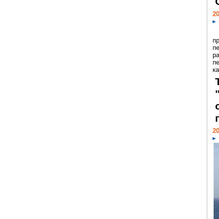
20
п
п
р
п
ка
20