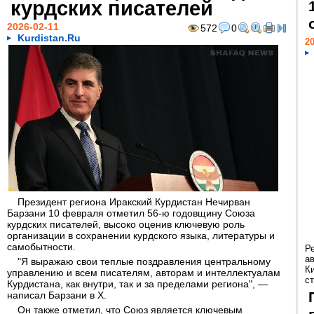
курдских писателей
2026-02-11
572
0
Kurdistan.Ru
20
Президент региона Иракский Курдистан Нечирван
Барзани 10 февраля отметил 56-ю годовщину Союза
курдских писателей, высоко оценив ключевую роль
организации в сохранении курдского языка, литературы и
самобытности.
Р
а
"Я выражаю свои теплые поздравления центральному
К
управлению и всем писателям, авторам и интеллектуалам
ст
Курдистана, как внутри, так и за пределами региона", —
написал Барзани в X.
Он также отметил, что Союз является ключевым