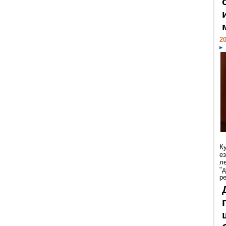
20
К
е
л
"
р