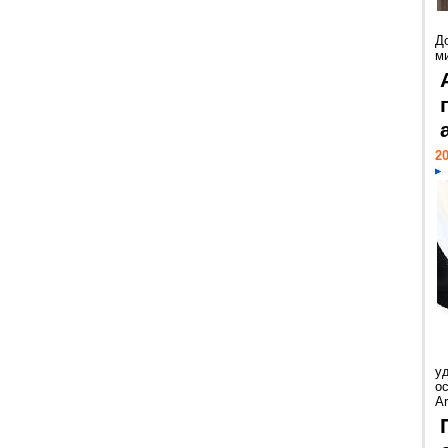
Д
м
20
у
ос
Ar