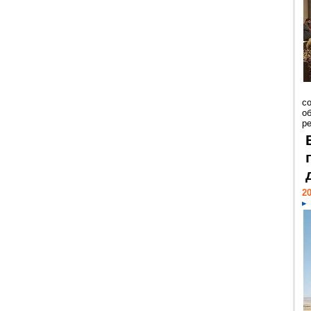
со
о
ре
20