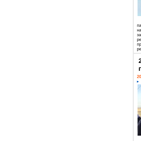
п
н
з
р
п
ре
20