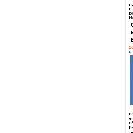
п
о
к
И
20
а
ей
о
и