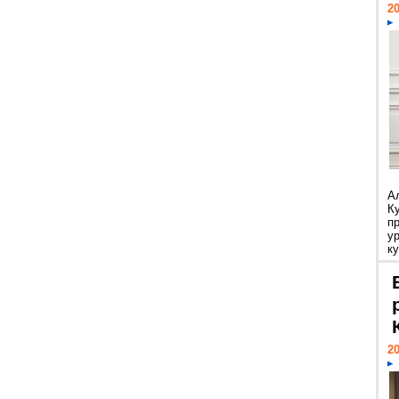
20
А
К
п
у
ку
20