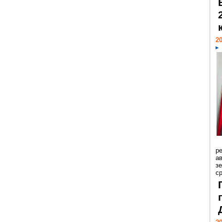
20
р
ав
з
с