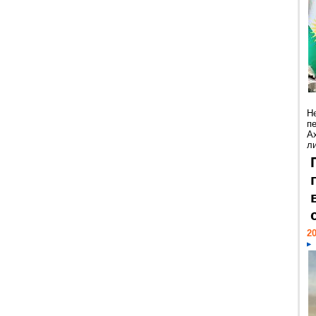
Н
п
А
ли
20