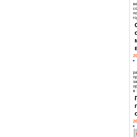
ве
с
п
го
20
р
пр
з
о
в
20