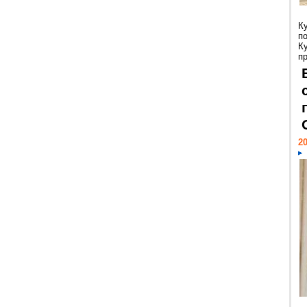
К
п
К
пр
20