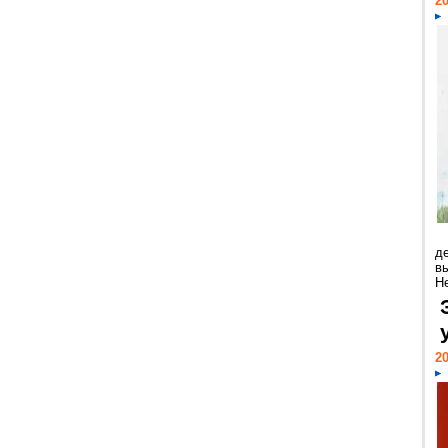
20
д
в
Н
20