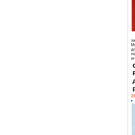
з
М
д
п
ег
20