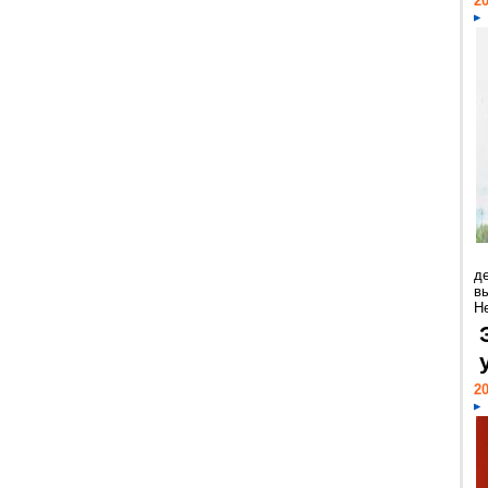
20
д
в
Н
20