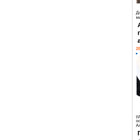
Д
м
20
у
ос
Ar