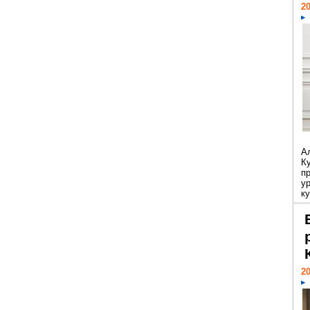
20
А
К
п
у
ку
20