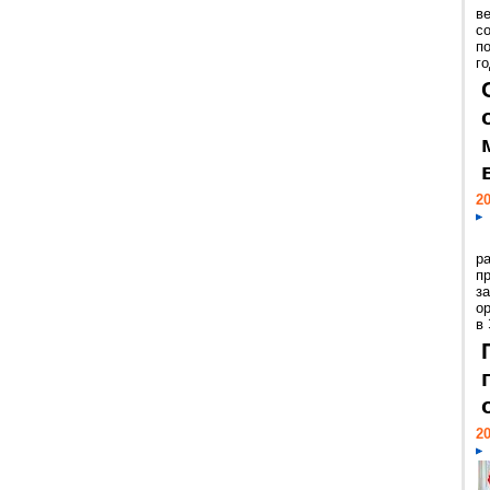
ве
с
п
го
20
р
пр
з
о
в
20