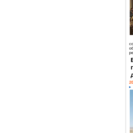
со
о
ре
20