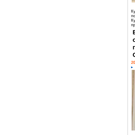
К
п
К
пр
20