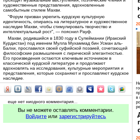
проходят музыкальные выступления, поэтические чтения и
художественные представления, вдохновленные
самобытным стилем Махви.
"Форум призван укрепить курдскую культурную
идентичность, опираясь на литературное и художественное
20
наследие Махви, чтобы стимулировать творчество и
интеллектуальный рост", — пояснил Рауф.
Махви, родившийся в 1830 году в Сулеймании (Иракский
Курдистан) под именем Мулла Мухаммад бин Усман аль-
Балхи, прославился своей суфийской поэзией, сочетающей
философские размышления с лирической элегантностью.
Его произведения остаются ключевым источником в
классической курдской литературе и продолжают
вдохновлять на исследования, культурные мероприятия и
представления, которые сохраняют и прославляют курдское
наследие.
Н
г
п
в
еще нет ниодного комментария...
р
ре
Вы не можете оставлять комментарии.
Войдите
или
зарегистрируйтесь
20