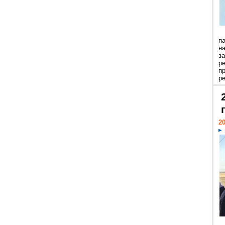
п
н
з
р
п
ре
20