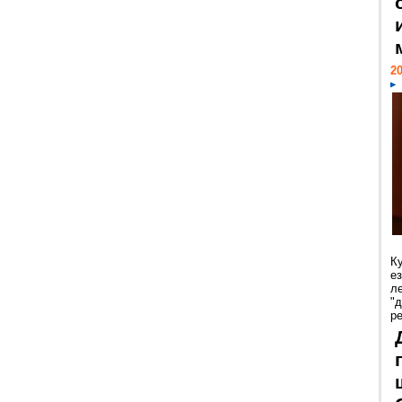
20
К
е
л
"
р