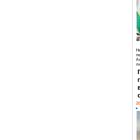
Н
п
А
ли
20