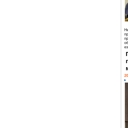
Н
п
п
о
ез
20