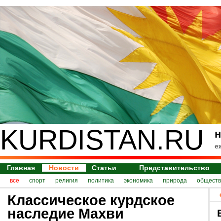
KURDISTAN.RU
н
е
Главная
Новости
Статьи
Представительство
все
спорт
религия
политика
экономика
природа
обществ
Классическое курдское
наследие Махви