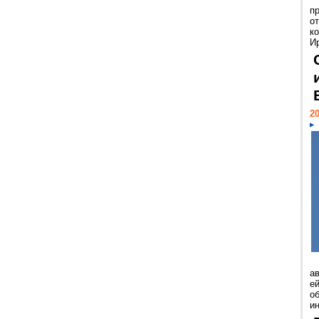
п
о
к
И
20
а
ей
о
и