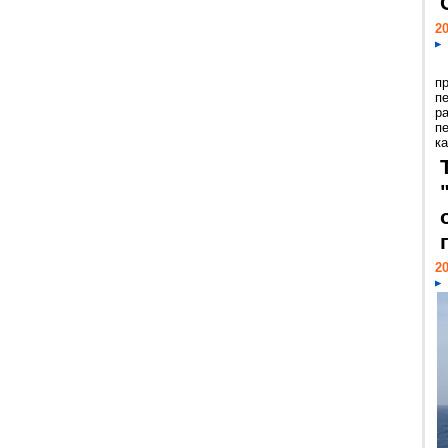
20
п
п
р
п
ка
20