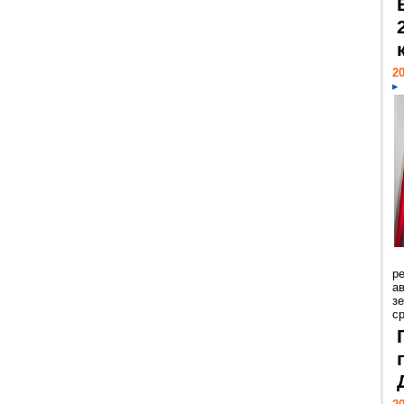
20
р
ав
з
с