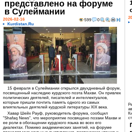
представлено на форуме
в Сулеймании
20
2026-02-16
599
0
Kurdistan.Ru
15 февраля в Сулеймании открылся двухдневный форум,
посвященный наследию курдского поэта Махви. Он привлек
политических деятелей, писателей и интеллектуалов,
которые пришли почтить память одного из самых
Р
влиятельных деятелей курдской литературы XIX века.
а
Хавар Шейх Рауф, руководитель форума, сообщил
К
"Shafaq News", что мероприятие посвящено поэзии Махви и
ст
ее роли в обогащении курдского языка во всех его
диалектах. Помимо академических занятий, на форуме