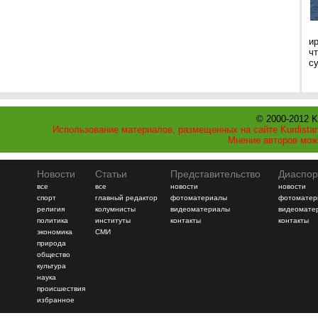
и
ч
с
© 2000-2012 K
Использование материалов, размещенных на сайте Kurdistan
Мнение авторов мож
Новости
Статьи
Представительство
Диаспор
все
все
новости
новости
спорт
главный редактор
фотоматериалы
фотоматер
религия
колумнисты
видеоматериалы
видеомате
политика
институты
контакты
контакты
экономика
СМИ
природа
общество
культура
наука
происшествия
избранное