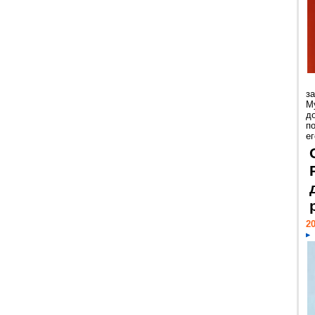
з
М
д
п
ег
20