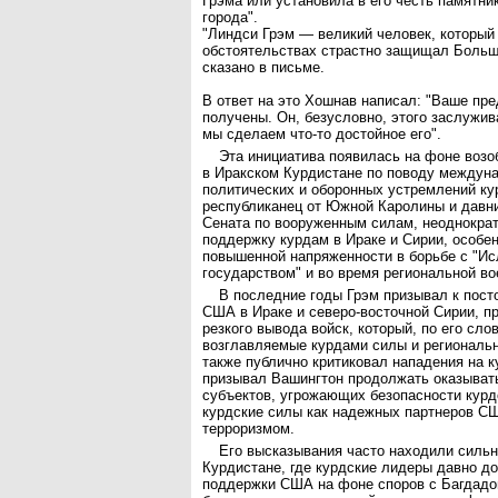
Грэма или установила в его честь памятни
города".
"Линдси Грэм — великий человек, который
обстоятельствах страстно защищал Больш
сказано в письме.
В ответ на это Хошнав написал: "Ваше пр
получены. Он, безусловно, этого заслужива
мы сделаем что-то достойное его".
Эта инициатива появилась на фоне воз
в Иракском Курдистане по поводу междун
политических и оборонных устремлений кур
республиканец от Южной Каролины и давн
Сената по вооруженным силам, неоднокра
поддержку курдам в Ираке и Сирии, особе
повышенной напряженности в борьбе с "И
государством" и во время региональной во
В последние годы Грэм призывал к пос
США в Ираке и северо-восточной Сирии, пр
резкого вывода войск, который, по его сл
возглавляемые курдами силы и региональ
также публично критиковал нападения на к
призывал Вашингтон продолжать оказыват
субъектов, угрожающих безопасности курд
курдские силы как надежных партнеров СШ
терроризмом.
Его высказывания часто находили сильн
Курдистане, где курдские лидеры давно д
поддержки США на фоне споров с Багдадо