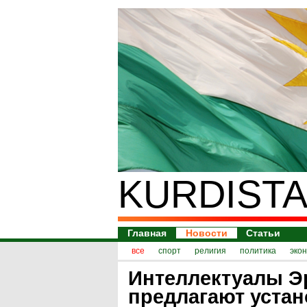
KURDISTA
Главная
Новости
Статьи
все
спорт
религия
политика
эко
Интеллектуалы Э
предлагают уста