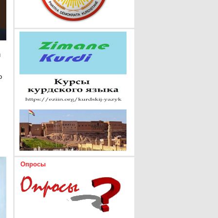
и
о
Опросы