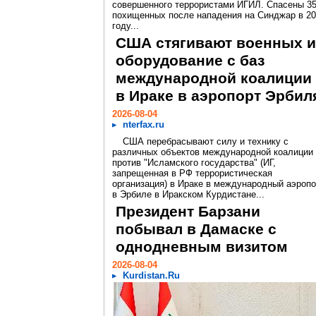
совершенного террористами ИГИЛ. Спасены 3
похищенных после нападения на Синджар в 2
году...
США стягивают военных и
оборудование с баз
международной коалиции
в Ираке в аэропорт Эрбил
2026-08-04
nterfax.ru
США перебрасывают силу и технику с
различных объектов международной коалиции
против "Исламского государства" (ИГ,
запрещенная в РФ террористическая
организация) в Ираке в международный аэропо
в Эрбиле в Иракском Курдистане...
Президент Барзани
побывал в Дамаске с
однодневным визитом
2026-08-04
Kurdistan.Ru