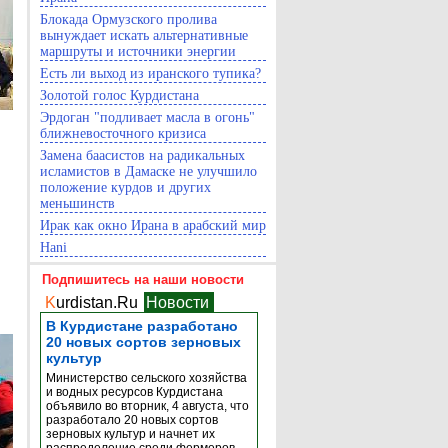
Блокада Ормузского пролива
вынуждает искать альтернативные
маршруты и источники энергии
Есть ли выход из иранского тупика?
Золотой голос Курдистана
Эрдоган "подливает масла в огонь"
ближневосточного кризиса
Замена баасистов на радикальных
исламистов в Дамаске не улучшило
положение курдов и других
меньшинств
Ирак как окно Ирана в арабский мир
Hani
Подпишитесь на наши новости
K
urdistan.Ru
Новости
В Курдистане разработано
20 новых сортов зерновых
культур
Министерство сельского хозяйства
и водных ресурсов Курдистана
объявило во вторник, 4 августа, что
разработало 20 новых сортов
зерновых культур и начнет их