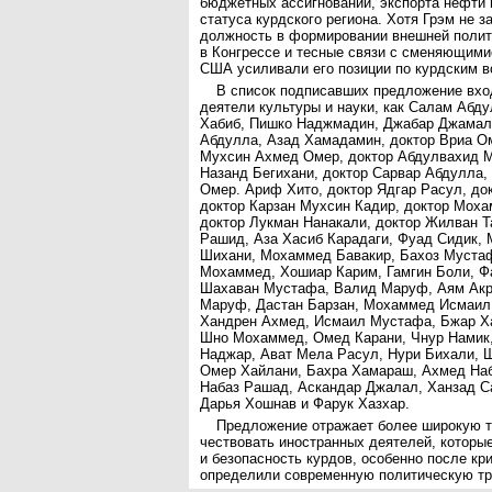
бюджетных ассигнований, экспорта нефти 
статуса курдского региона. Хотя Грэм не 
должность в формировании внешней полит
в Конгрессе и тесные связи с сменяющим
США усиливали его позиции по курдским в
В список подписавших предложение вхо
деятели культуры и науки, как Салам Абд
Хабиб, Пишко Наджмадин, Джабар Джамаль
Абдулла, Азад Хамадамин, доктор Вриа О
Мухсин Ахмед Омер, доктор Абдулвахид М
Назанд Бегихани, доктор Сарвар Абдулла,
Омер. Ариф Хито, доктор Ядгар Расул, до
доктор Карзан Мухсин Кадир, доктор Мох
доктор Лукман Нанакали, доктор Жилван Т
Рашид, Аза Хасиб Карадаги, Фуад Сидик, 
Шихани, Мохаммед Бавакир, Бахоз Мустаф
Мохаммед, Хошиар Карим, Гамгин Боли, Ф
Шахаван Мустафа, Валид Маруф, Аям Акр
Маруф, Дастан Барзан, Мохаммед Исмаил
Хандрен Ахмед, Исмаил Мустафа, Бжар Ха
Шно Мохаммед, Омед Карани, Чнур Намик
Наджар, Ават Мела Расул, Нури Бихали, 
Омер Хайлани, Бахра Хамараш, Ахмед Наб
Набаз Рашад, Аскандар Джалал, Ханзад С
Дарья Хошнав и Фарук Хазхар.
Предложение отражает более широкую 
чествовать иностранных деятелей, которы
и безопасность курдов, особенно после кр
определили современную политическую тр