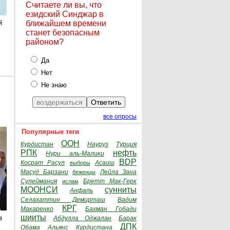
Считаете ли вы, что
езидский Синджар в
й
ближайшем времени
станет безопасным
районом?
Да
Нет
Не знаю
все опросы
Популярные теги
ООН
Курдистан
Науруз
Турция
РПК
нефть
Нури аль-Малики
BDP
Косрат Расул
Асаиш
выборы
Масуд Барзани
Лейла Зана
беженцы
Сулеймания
Бретт Мак-Герк
ислам
МООНСИ
сунниты
Анфаль
Селахаттин Демирташ
Вадим
КРГ
Макаренко
Бахман Гобади
шииты
з
Абдулла Оджалан
Барак
ДПК
Обама
Альянс Курдистана