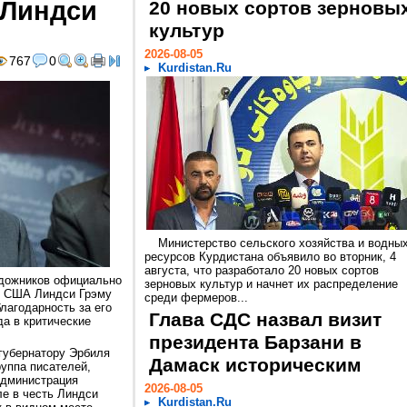
 Линдси
20 новых сортов зерновы
культур
2026-08-05
767
0
Kurdistan.Ru
Министерство сельского хозяйства и водны
ресурсов Курдистана объявило во вторник, 4
августа, что разработало 20 новых сортов
удожников официально
зерновых культур и начнет их распределение
у США Линдси Грэму
среди фермеров...
благодарность за его
Глава СДС назвал визит
а в критические
президента Барзани в
губернатору Эрбиля
Дамаск историческим
руппа писателей,
администрация
2026-08-05
ле в честь Линдси
Kurdistan.Ru