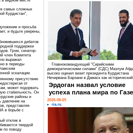
к в видном месте
 в самых сложных
ой Курдистан",
едложение и просьба
ет, и будьте уверены,
обновившихся дебатов
ародной поддержки
дов. Грэм, сенатор-
ий член Комитета
тно выражал
нно в периоды
Главнокомандующий "Сирийскими
сламским
демократическими силами" (СДС) Мазлум Абд
енной эскалации.
высоко оценил визит президента Курдистана
Нечирвана Барзани в Дамаск как исторический.
тоянному присутствию
едостерегая от
Эрдоган назвал условие
овам, может подорвать
успеха плана мира по Газ
ную стабильность. Он
урдские районы и
2026-08-05
ь давление на
ria.ru
ов, представляя
А в борьбе с
ый отклик в
обиваются твердой
м по поводу