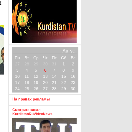
х
Август
Пн
Вт
Ср
Чт
Пт
Сб
Вс
27
28
29
30
31
1
2
3
4
5
6
7
8
9
10
11
12
13
14
15
16
х
17
18
19
20
21
22
23
24
25
26
27
28
29
30
На правах рекламы
Смотрите канал
KurdistanRuVideoNews