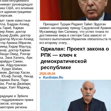
и конституционного
занимает руководящую
ики США, его влияние
ися администрациями
опросам.
дят такие известные
улла, Бадран Ахмед
Президент Турции Реджеп Тайип Эрдоган
 Гариб, Карван
заявил наследному принцу Саудовской Арави
мер Амин, доктор
Мухаммеду бин Салману, что успех плана по
ушир Дзайи, доктор
достижению мира в секторе Газа зависит от
 доктор Мухсин Ахмед
полного выполнения Израилем обязательств п
ктор Ариана Ибрагим,
его второму этапу...
аммед Хидир Маулуд,
Оджалан: Проект закона о
ахир, доктор Карван
Махди Омед, Ризгар
РПК — ключ к
а, Зана Халиль, Ари
демократической
арайдун Саман,
ам, Абдулрахман
республике
, Курдо Шабан,
ким, Дилзар Хасан,
2026-08-04
, Юсиф Латиф, Нихад
Kurdistan.Ru
Шармин Вали, Пари
аз, Ризгар Джабари,
аади, Хаят Маджид,
традицию в Эрбиле
е поддерживали права
изисов, которые
аекторию региона.