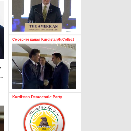
Смотрите канал KurdistanRuCollect
и
..
е
Kurdistan Democratic Party