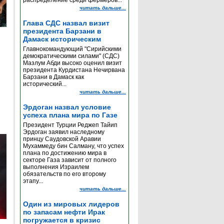
распределение среди фермеров...
читать дальше...
Глава СДС назвал визит
президента Барзани в
Дамаск историческим
Главнокомандующий "Сирийскими
демократическими силами" (СДС)
Мазлум Абди высоко оценил визит
президента Курдистана Нечирвана
Барзани в Дамаск как
исторический...
читать дальше...
Эрдоган назвал условие
успеха плана мира по Газе
Президент Турции Реджеп Тайип
Эрдоган заявил наследному
принцу Саудовской Аравии
Мухаммеду бин Салману, что успех
плана по достижению мира в
секторе Газа зависит от полного
выполнения Израилем
обязательств по его второму
этапу...
читать дальше...
Один из мировых лидеров
по запасам нефти Ирак
погружается в кризис