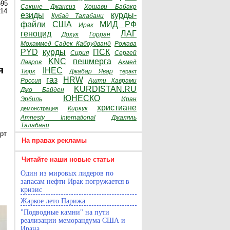
595
Сакине Джансиз
Хошави Бабакр
014
езиды
курды-
Кубад Талабани
файли
США
МИД РФ
Ирак
геноцид
ЛАГ
Дохук
Горран
Мохаммед Садек Кабоудванд
Рожава
PYD
курды
ПСК
Сирия
Сергей
KNC
пешмерга
Лавров
Ахмед
я
IHEC
Тюрк
Джабар Явар
теракт
газ
HRW
Россия
Ашти Хаврами
KURDISTAN.RU
Джо Байден
ЮНЕСКО
Эрбиль
Иран
христиане
Киркук
демонстрация
Amnesty International
Джаляль
Талабани
рт
На правах рекламы
Читайте наши новые статьи
Один из мировых лидеров по
запасам нефти Ирак погружается в
кризис
Жаркое лето Парижа
"Подводные камни" на пути
реализации меморандума США и
Ирана