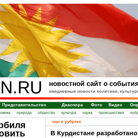
N.RU
новостной сайт о события
ежедневные новости политики, культур
Представительство
Диаспора
Фото
Видео
Оп
номика
природа
общество
культура
наука
происшествия
изб
еще в рубрике
рбиля
новить
В Курдистане разработано