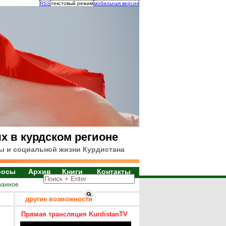
RSS
текстовый режим
мобильная версия
х в курдском регионе
ы и социальной жизни Курдистана
росы
Архив
Книги
Контакты
ранное
другие возможности
Прямая трансляция KurdistanTV