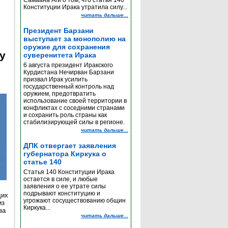
Самаана Аги о том, что статья 140
Конституции Ирака утратила силу...
читать дальше...
Президент Барзани
выступает за монополию на
оружие для сохранения
y
суверенитета Ирака
6 августа президент Иракского
Курдистана Нечирван Барзани
призвал Ирак усилить
государственный контроль над
оружием, предотвратить
использование своей территории в
конфликтах с соседними странами
и сохранить роль страны как
стабилизирующей силы в регионе.
читать дальше...
ДПК отвергает заявления
губернатора Киркука о
статье 140
Статья 140 Конституции Ирака
остается в силе, и любые
заявления о ее утрате силы
подрывают конституцию и
щих
угрожают сосуществованию общин
из
Киркука...
за
читать дальше...