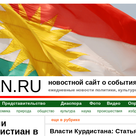
N.RU
новостной сайт о события
ежедневные новости политики, культур
Представительство
Диаспора
Фото
Видео
Оп
номика
природа
общество
культура
наука
происшествия
изб
еще в рубрике
ни
ристиан в
Власти Курдистана: Стать