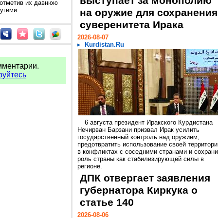
выступает за монополию
 отметив их давнюю
ругими
на оружие для сохранения
суверенитета Ирака
2026-08-07
Kurdistan.Ru
мментарии.
руйтесь
6 августа президент Иракского Курдистана
Нечирван Барзани призвал Ирак усилить
государственный контроль над оружием,
предотвратить использование своей территори
в конфликтах с соседними странами и сохрани
роль страны как стабилизирующей силы в
регионе.
ДПК отвергает заявления
губернатора Киркука о
статье 140
2026-08-06