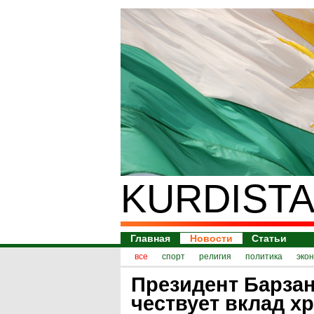
KURDISTA
Главная
Новости
Статьи
все
спорт
религия
политика
эко
Президент Барза
чествует вклад х