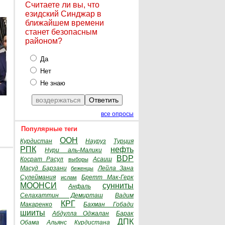
Считаете ли вы, что
езидский Синджар в
ближайшем времени
станет безопасным
районом?
Да
Нет
Не знаю
все опросы
Популярные теги
ООН
Курдистан
Науруз
Турция
РПК
нефть
Нури аль-Малики
BDP
Косрат Расул
Асаиш
выборы
Масуд Барзани
Лейла Зана
беженцы
Сулеймания
Бретт Мак-Герк
ислам
МООНСИ
сунниты
Анфаль
Селахаттин Демирташ
Вадим
КРГ
Макаренко
Бахман Гобади
шииты
Абдулла Оджалан
Барак
ДПК
Обама
Альянс Курдистана