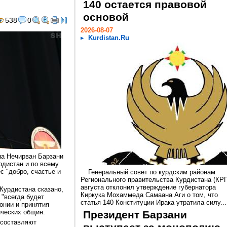
140 остается правовой
основой
538
0
2026-08-07
Kurdistan.Ru
на Нечирван Барзани
рдистан и по всему
с "добро, счастье и
Генеральный совет по курдским районам
Регионального правительства Курдистана (КРГ
августа отклонил утверждение губернатора
Курдистана сказано,
Киркука Мохаммеда Самаана Аги о том, что
 "всегда будет
статья 140 Конституции Ирака утратила силу...
онии и принятия
ических общин.
Президент Барзани
 составляют