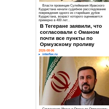
Власти провинции Сулеймания Иракского
Курдистана начали судебное расследование
повреждения одного из старейших дубов
Курдистана, возраст которого оценивается
примерно в 400 лет...
В Тегеране заявили, что
согласовали с Оманом
почти все пункты по
Ормузскому проливу
2026-08-06
interfax.ru
Соглашение Ирана и Омана по Ормузскому