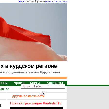
RSS
текстовый режим
мобильная версия
х в курдском регионе
ы и социальной жизни Курдистана
росы
Архив
Книги
Контакты
ранное
другие возможности
Прямая трансляция KurdistanTV
я