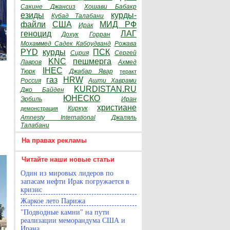
Сакине Джансиз
Хошави Бабакр
езиды
курды-
Кубад Талабани
файли
США
МИД РФ
Ирак
геноцид
ЛАГ
Дохук
Горран
Мохаммед Садек Кабоудванд
Рожава
PYD
курды
ПСК
Сирия
Сергей
KNC
пешмерга
Лавров
Ахмед
IHEC
Тюрк
Джабар Явар
теракт
газ
HRW
Россия
Ашти Хаврами
KURDISTAN.RU
Джо Байден
ЮНЕСКО
Эрбиль
Иран
христиане
Киркук
демонстрация
Amnesty International
Джаляль
Талабани
На правах рекламы
Читайте наши новые статьи
Один из мировых лидеров по
запасам нефти Ирак погружается в
кризис
Жаркое лето Парижа
"Подводные камни" на пути
реализации меморандума США и
Ирана