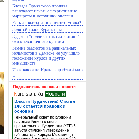
Блокада Ормузского пролива
вынуждает искать альтернативные
маршруты и источники энергии
Есть ли выход из иранского тупика?
Золотой голос Курдистана
Эрдоган "подливает масла в огонь"
ближневосточного кризиса
Замена баасистов на радикальных
исламистов в Дамаске не улучшило
положение курдов и других
меньшинств
Ирак как окно Ирана в арабский мир
Hani
Подпишитесь на наши новости
K
urdistan.Ru
Новости
Власти Курдистана: Статья
140 остается правовой
основой
Генеральный совет по курдским
районам Регионального
правительства Курдистана (КРГ) 6
августа отклонил утверждение
губернатора Киркука Мохаммеда