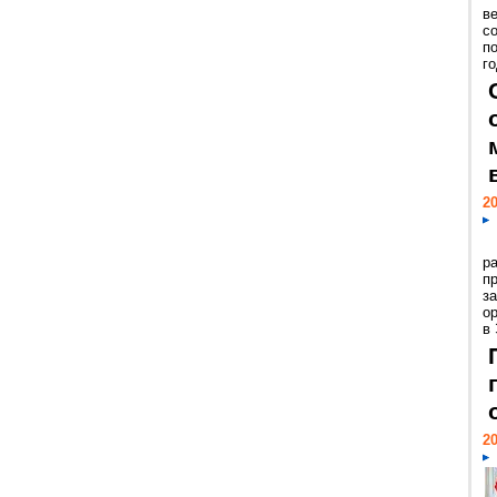
ве
с
п
го
20
р
пр
з
о
в
20