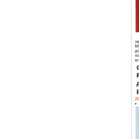
з
М
д
п
ег
20