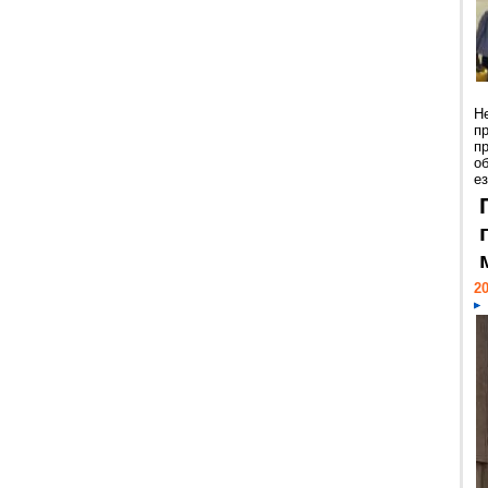
Н
п
п
о
ез
20