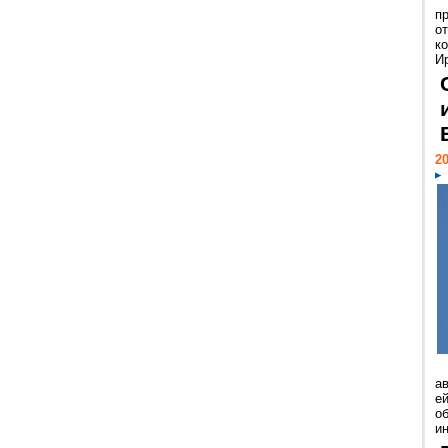
п
о
к
И
20
а
ей
о
и