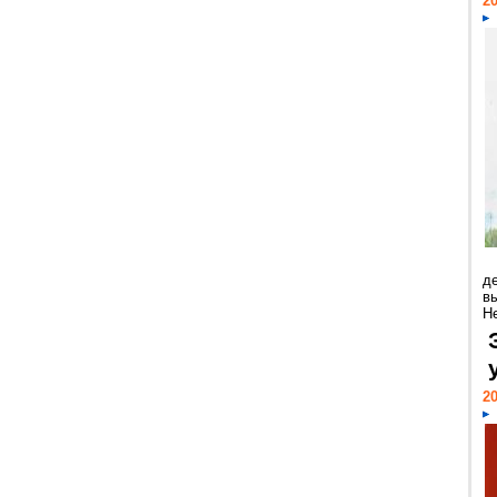
20
д
в
Н
20