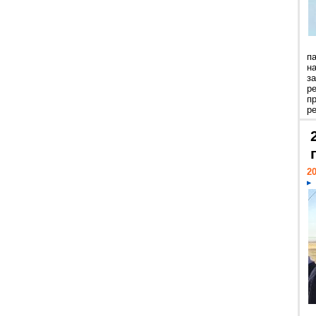
п
н
з
р
п
ре
20