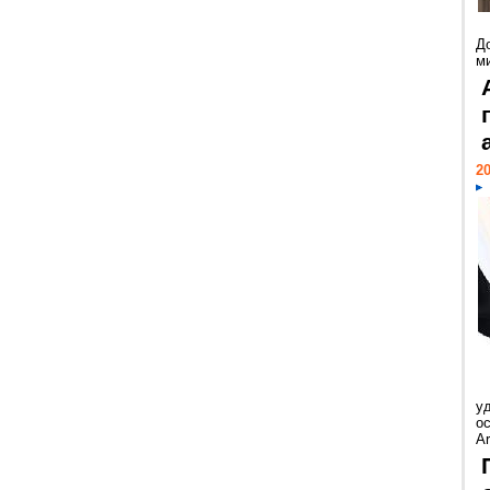
Д
м
20
у
ос
Ar