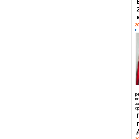
20
р
ав
з
с