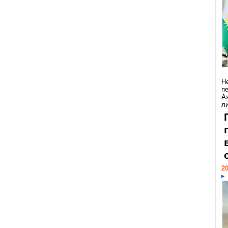
Н
п
А
ли
20