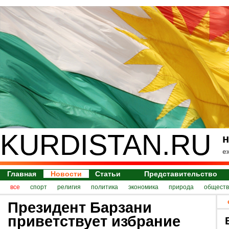
KURDISTAN.RU
н
е
Главная
Новости
Статьи
Представительство
все
спорт
религия
политика
экономика
природа
обществ
Президент Барзани
приветствует избрание