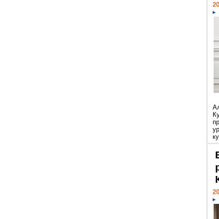
20
А
К
п
у
ку
20