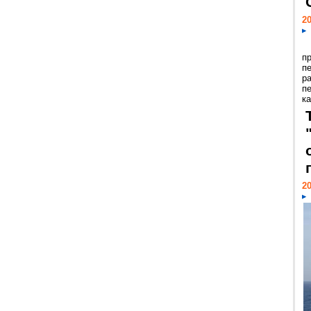
20
п
п
р
п
ка
20