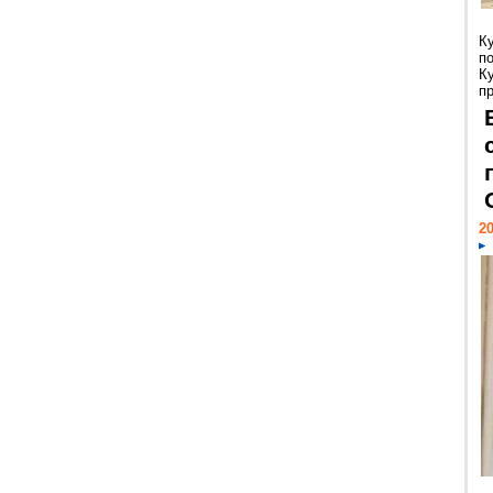
К
п
К
пр
20