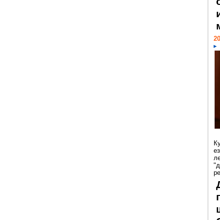
20
К
е
л
"
р