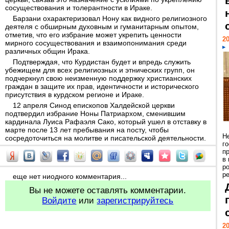
сосуществования и толерантности в Ираке.
Барзани охарактеризовал Нону как видного религиозного
деятеля с обширным духовным и гуманитарным опытом,
отметив, что его избрание может укрепить ценности
20
мирного сосуществования и взаимопонимания среди
различных общин Ирака.
Подтверждая, что Курдистан будет и впредь служить
убежищем для всех религиозных и этнических групп, он
подчеркнул свою неизменную поддержку христианских
граждан в защите их прав, идентичности и исторического
присутствия в курдском регионе и Ираке.
12 апреля Синод епископов Халдейской церкви
подтвердил избрание Ноны Патриархом, сменившим
кардинала Луиса Рафаэля Сако, который ушел в отставку в
марте после 13 лет пребывания на посту, чтобы
Н
сосредоточиться на молитве и писательской деятельности.
г
п
в
р
ре
еще нет ниодного комментария...
Вы не можете оставлять комментарии.
Войдите
или
зарегистрируйтесь
20