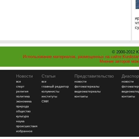
и
ч
с
© 2000-2012 K
Использование материалов, размещенных на сайте Kurdistan
Мнение авторов мож
Новости
Статьи
Представительство
Диаспор
все
все
новости
новости
спорт
главный редактор
фотоматериалы
фотоматер
религия
колумнисты
видеоматериалы
видеомате
политика
институты
контакты
контакты
экономика
СМИ
природа
общество
культура
наука
происшествия
избранное