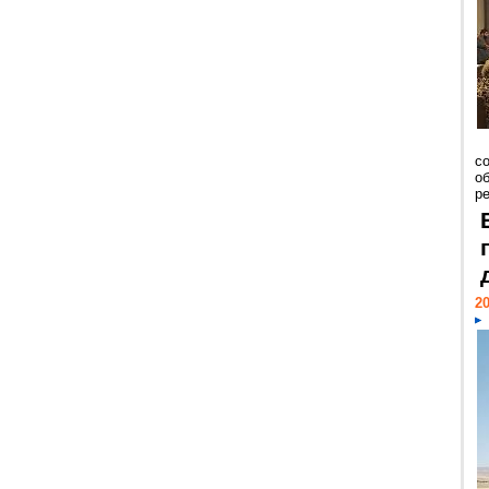
со
о
ре
20