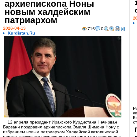
архиепископа Ноны
новым халдейским
патриархом
20
2026-04-13
716
0
Kurdistan.Ru
Р
а
К
12 апреля президент Иракского Курдистана Нечирван
ст
Барзани поздравил архиепископа Эмиля Шимона Нону с
избранием новым патриархом Халдейской католической
церкви, связав это назначение с усилиями по укреплению