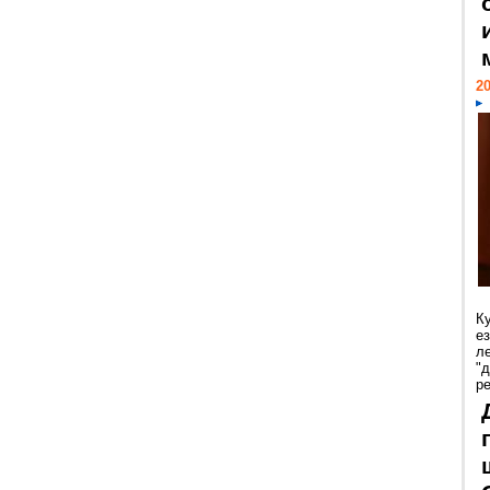
20
К
е
л
"
р