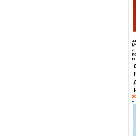
з
М
д
п
ег
20