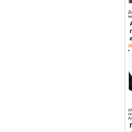
Д
м
20
у
ос
Ar