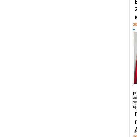
20
р
ав
з
с