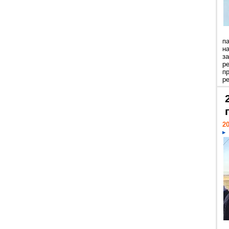
п
н
з
р
п
ре
20