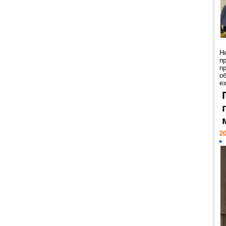
Н
п
п
о
ез
20