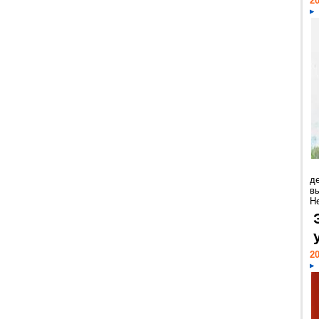
20
д
в
Н
20