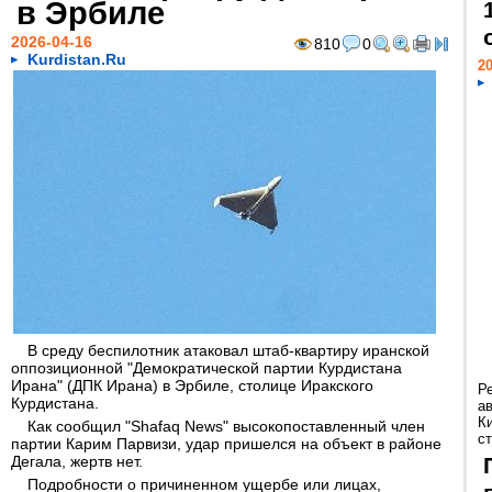
в Эрбиле
2026-04-16
810
0
Kurdistan.Ru
20
В среду беспилотник атаковал штаб-квартиру иранской
оппозиционной "Демократической партии Курдистана
Ирана" (ДПК Ирана) в Эрбиле, столице Иракского
Р
Курдистана.
а
К
Как сообщил "Shafaq News" высокопоставленный член
ст
партии Карим Парвизи, удар пришелся на объект в районе
Дегала, жертв нет.
Подробности о причиненном ущербе или лицах,