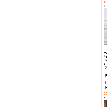
20
А
К
п
у
ку
20