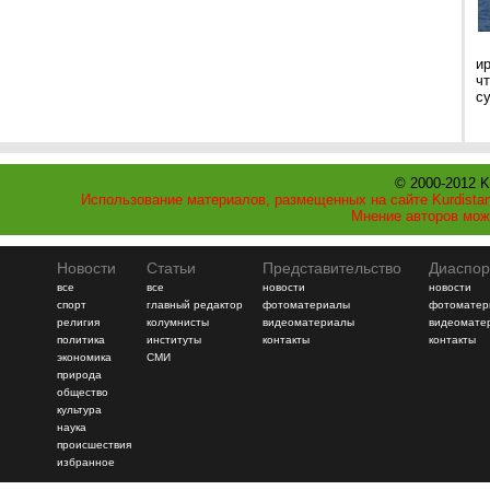
и
ч
с
© 2000-2012 K
Использование материалов, размещенных на сайте Kurdistan
Мнение авторов мож
Новости
Статьи
Представительство
Диаспор
все
все
новости
новости
спорт
главный редактор
фотоматериалы
фотоматер
религия
колумнисты
видеоматериалы
видеомате
политика
институты
контакты
контакты
экономика
СМИ
природа
общество
культура
наука
происшествия
избранное