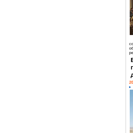
со
о
ре
20