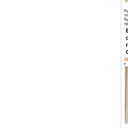
К
п
К
пр
20