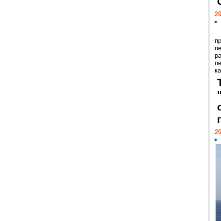
20
п
п
р
п
ка
20