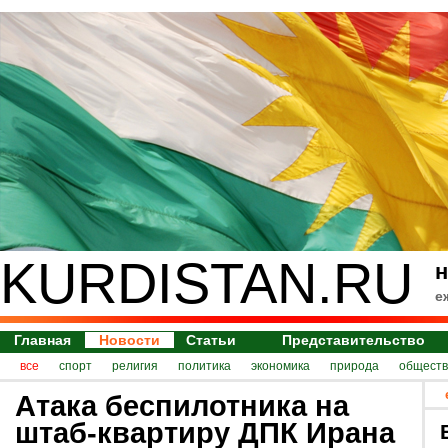
KURDISTAN.RU
н
е
Главная
Новости
Статьи
Представительство
все
спорт
религия
политика
экономика
природа
обществ
Атака беспилотника на
штаб-квартиру ДПК Ирана