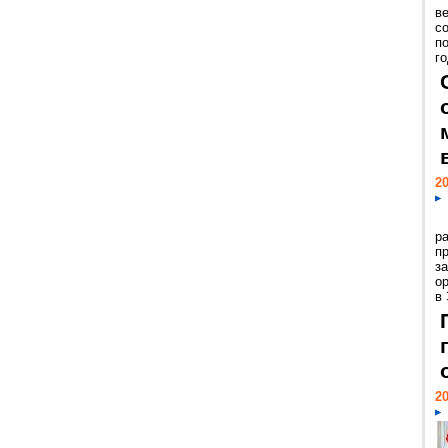
ве
с
п
го
20
р
пр
з
о
в
20