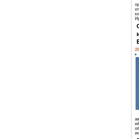
п
о
к
И
20
а
ей
о
и