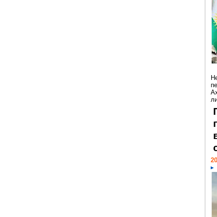
Н
п
А
ли
20