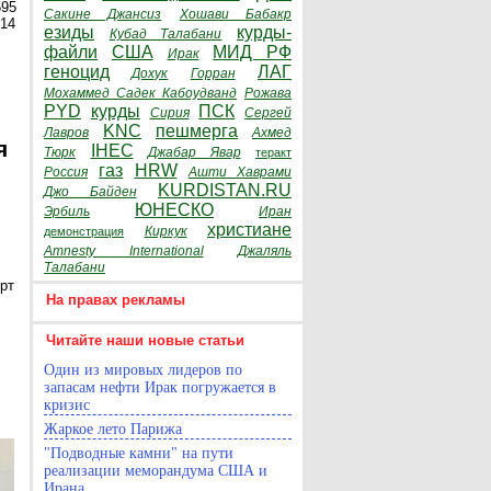
595
Сакине Джансиз
Хошави Бабакр
014
езиды
курды-
Кубад Талабани
файли
США
МИД РФ
Ирак
геноцид
ЛАГ
Дохук
Горран
Мохаммед Садек Кабоудванд
Рожава
PYD
курды
ПСК
Сирия
Сергей
KNC
пешмерга
Лавров
Ахмед
я
IHEC
Тюрк
Джабар Явар
теракт
газ
HRW
Россия
Ашти Хаврами
KURDISTAN.RU
Джо Байден
ЮНЕСКО
Эрбиль
Иран
христиане
Киркук
демонстрация
Amnesty International
Джаляль
Талабани
рт
На правах рекламы
Читайте наши новые статьи
Один из мировых лидеров по
запасам нефти Ирак погружается в
кризис
Жаркое лето Парижа
"Подводные камни" на пути
реализации меморандума США и
Ирана