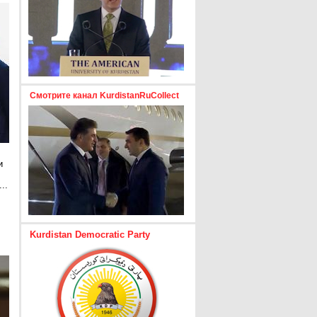
Смотрите канал KurdistanRuCollect
и
..
е
Kurdistan Democratic Party