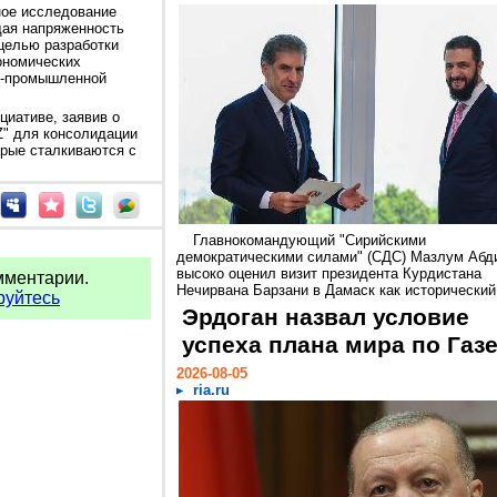
ое исследование
щая напряженность
целью разработки
ономических
во-промышленной
иативе, заявив о
Z" для консолидации
орые сталкиваются с
Главнокомандующий "Сирийскими
демократическими силами" (СДС) Мазлум Абд
высоко оценил визит президента Курдистана
мментарии.
Нечирвана Барзани в Дамаск как исторический.
руйтесь
Эрдоган назвал условие
успеха плана мира по Газ
2026-08-05
ria.ru