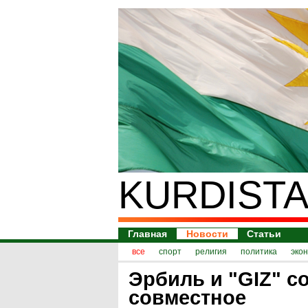
KURDISTA
Главная
Новости
Статьи
все
спорт
религия
политика
эко
Эрбиль и "GIZ" с
совместное