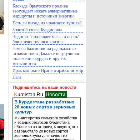
Блокада Ормузского пролива
вынуждает искать альтернативные
маршруты и источники энергии
Есть ли выход из иранского тупика?
Золотой голос Курдистана
Эрдоган "подливает масла в огонь"
ближневосточного кризиса
Замена баасистов на радикальных
исламистов в Дамаске не улучшило
положение курдов и других
меньшинств
Ирак как окно Ирана в арабский мир
Hani
Подпишитесь на наши новости
K
urdistan.Ru
Новости
В Курдистане разработано
20 новых сортов зерновых
культур
Министерство сельского хозяйства
и водных ресурсов Курдистана
объявило во вторник, 4 августа, что
разработало 20 новых сортов
зерновых культур и начнет их