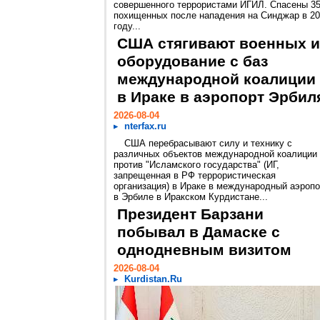
совершенного террористами ИГИЛ. Спасены 3
похищенных после нападения на Синджар в 2
году...
США стягивают военных и
оборудование с баз
международной коалиции
в Ираке в аэропорт Эрбил
2026-08-04
nterfax.ru
США перебрасывают силу и технику с
различных объектов международной коалиции
против "Исламского государства" (ИГ,
запрещенная в РФ террористическая
организация) в Ираке в международный аэропо
в Эрбиле в Иракском Курдистане...
Президент Барзани
побывал в Дамаске с
однодневным визитом
2026-08-04
Kurdistan.Ru