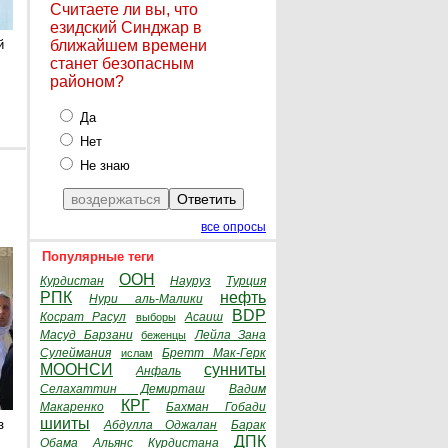
Считаете ли вы, что
езидский Синджар в
й
ближайшем времени
станет безопасным
районом?
Да
Нет
Не знаю
все опросы
Популярные теги
ООН
Курдистан
Науруз
Турция
РПК
нефть
Нури аль-Малики
BDP
Косрат Расул
Асаиш
выборы
Масуд Барзани
Лейла Зана
беженцы
Сулеймания
Бретт Мак-Герк
ислам
МООНСИ
сунниты
Анфаль
Селахаттин Демирташ
Вадим
КРГ
Макаренко
Бахман Гобади
шииты
з
Абдулла Оджалан
Барак
ДПК
Обама
Альянс Курдистана