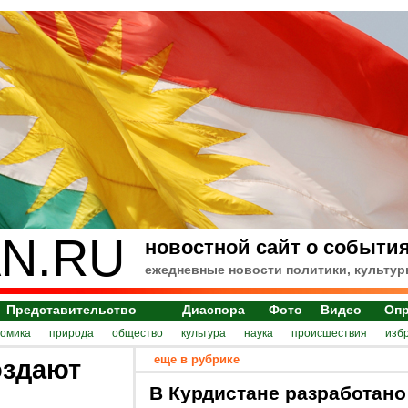
N.RU
новостной сайт о события
ежедневные новости политики, культур
Представительство
Диаспора
Фото
Видео
Оп
номика
природа
общество
культура
наука
происшествия
изб
еще в рубрике
оздают
В Курдистане разработано