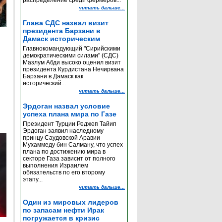
распределение среди фермеров...
читать дальше...
Глава СДС назвал визит
президента Барзани в
Дамаск историческим
Главнокомандующий "Сирийскими
демократическими силами" (СДС)
Мазлум Абди высоко оценил визит
президента Курдистана Нечирвана
Барзани в Дамаск как
исторический...
читать дальше...
Эрдоган назвал условие
успеха плана мира по Газе
Президент Турции Реджеп Тайип
Эрдоган заявил наследному
принцу Саудовской Аравии
Мухаммеду бин Салману, что успех
плана по достижению мира в
секторе Газа зависит от полного
выполнения Израилем
обязательств по его второму
этапу...
читать дальше...
Один из мировых лидеров
по запасам нефти Ирак
погружается в кризис