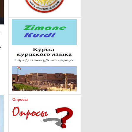
и
о
Опросы