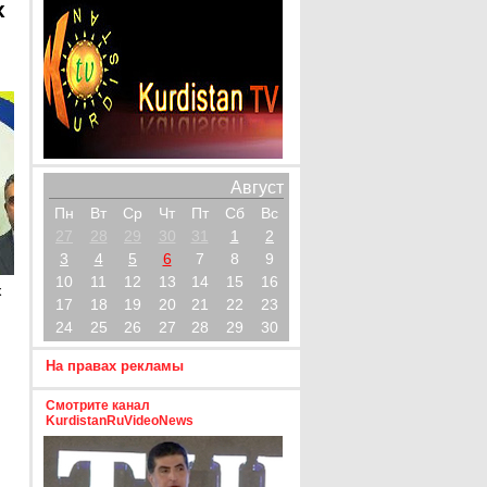
х
Август
Пн
Вт
Ср
Чт
Пт
Сб
Вс
27
28
29
30
31
1
2
3
4
5
6
7
8
9
10
11
12
13
14
15
16
х
17
18
19
20
21
22
23
24
25
26
27
28
29
30
На правах рекламы
Смотрите канал
KurdistanRuVideoNews