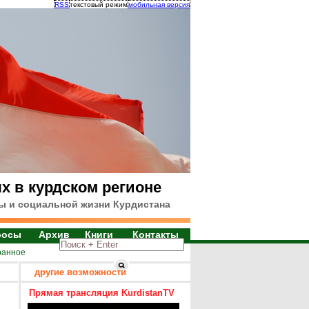
RSS
текстовый режим
мобильная версия
х в курдском регионе
ы и социальной жизни Курдистана
росы
Архив
Книги
Контакты
ранное
другие возможности
Прямая трансляция KurdistanTV