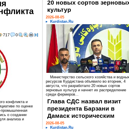
ля
20 новых сортов зерновы
онфликта
культур
2026-08-05
Kurdistan.Ru
717
0
Министерство сельского хозяйства и водны
ресурсов Курдистана объявило во вторник, 4
августа, что разработало 20 новых сортов
зерновых культур и начнет их распределение
среди фермеров...
Глава СДС назвал визит
ого конфликта и
ициативе по оценке
президента Барзани в
о-промышленная
Дамаск историческим
ись о создании
для анализа и
2026-08-05
Kurdistan.Ru