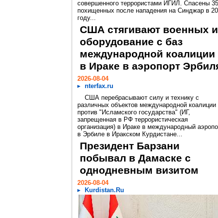
совершенного террористами ИГИЛ. Спасены 3
похищенных после нападения на Синджар в 2
году...
США стягивают военных и
оборудование с баз
международной коалиции
в Ираке в аэропорт Эрбил
2026-08-04
nterfax.ru
США перебрасывают силу и технику с
различных объектов международной коалиции
против "Исламского государства" (ИГ,
запрещенная в РФ террористическая
организация) в Ираке в международный аэропо
в Эрбиле в Иракском Курдистане...
Президент Барзани
побывал в Дамаске с
однодневным визитом
2026-08-04
Kurdistan.Ru