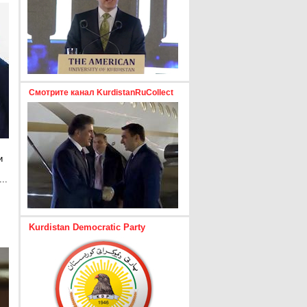
Смотрите канал KurdistanRuCollect
и
..
е
Kurdistan Democratic Party