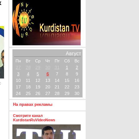
х
Август
Пн
Вт
Ср
Чт
Пт
Сб
Вс
27
28
29
30
31
1
2
3
4
5
6
7
8
9
10
11
12
13
14
15
16
х
17
18
19
20
21
22
23
24
25
26
27
28
29
30
На правах рекламы
Смотрите канал
KurdistanRuVideoNews