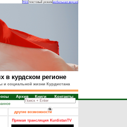
RSS
текстовый режим
мобильная версия
х в курдском регионе
ы и социальной жизни Курдистана
росы
Архив
Книги
Контакты
ранное
другие возможности
Прямая трансляция KurdistanTV