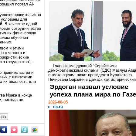
ообщил портал Al-
успехи правительства
м условием для
й. В качестве одной
новил сотрудничество
атил их финансовую
раммы обучения
оенных.
твом и этими
о с четкого и
еррористические
о государства", -
Главнокомандующий "Сирийскими
демократическими силами" (СДС) Мазлум Абд
о правительства и
высоко оценил визит президента Курдистана
нных с шиитскими
Нечирвана Барзани в Дамаск как исторический.
а их опасность для
Эрдоган назвал условие
успеха плана мира по Газ
ва Ирака в конце
, никогда не
2026-08-05
.
ria.ru