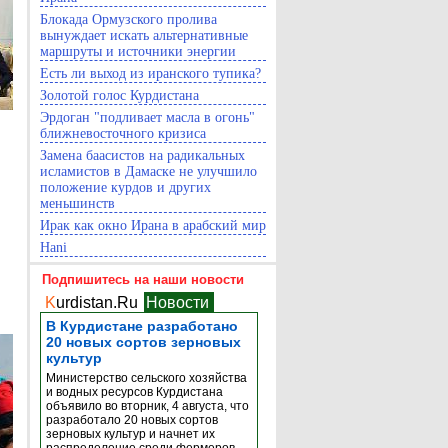
Блокада Ормузского пролива
вынуждает искать альтернативные
маршруты и источники энергии
Есть ли выход из иранского тупика?
Золотой голос Курдистана
Эрдоган "подливает масла в огонь"
ближневосточного кризиса
Замена баасистов на радикальных
исламистов в Дамаске не улучшило
положение курдов и других
меньшинств
Ирак как окно Ирана в арабский мир
Hani
Подпишитесь на наши новости
K
urdistan.Ru
Новости
В Курдистане разработано
20 новых сортов зерновых
культур
Министерство сельского хозяйства
и водных ресурсов Курдистана
объявило во вторник, 4 августа, что
разработало 20 новых сортов
зерновых культур и начнет их