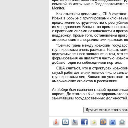
ссылкой на источники в Госдепартаменте с
Monitor.
Как отметили дипломаты, США считают 
Ирака в борьбе с группировками ключевы
продолжения сотрудничества с республико
из мер давления Вашингтон временно оста
с иракскими силами безопасности и прекр
поддержку. Кроме того, остановлены прог
американскими специалистами иракских в
"Сейчас грань между иракским государс
группировками очень размыта. Начать можн
недвусмысленного заявления о том, что т
формирования не являются частью иракског
добавил один из собеседников портала.
США считают, что в структурах иракског
служб работает значительное число связа
группировками лиц. Вашингтон указывает н
американских объектов в республике.
Аз-Зейди был назначен главой правительст
апреля. До этого он был предпринимателем
занимавшим государственных должностей