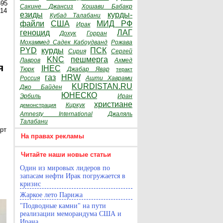
595
Сакине Джансиз
Хошави Бабакр
014
езиды
курды-
Кубад Талабани
файли
США
МИД РФ
Ирак
геноцид
ЛАГ
Дохук
Горран
Мохаммед Садек Кабоудванд
Рожава
PYD
курды
ПСК
Сирия
Сергей
KNC
пешмерга
Лавров
Ахмед
я
IHEC
Тюрк
Джабар Явар
теракт
газ
HRW
Россия
Ашти Хаврами
KURDISTAN.RU
Джо Байден
ЮНЕСКО
Эрбиль
Иран
христиане
Киркук
демонстрация
Amnesty International
Джаляль
Талабани
рт
На правах рекламы
Читайте наши новые статьи
Один из мировых лидеров по
запасам нефти Ирак погружается в
кризис
Жаркое лето Парижа
"Подводные камни" на пути
реализации меморандума США и
Ирана