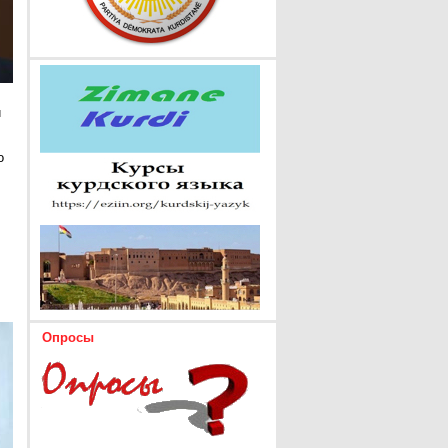
и
о
Опросы