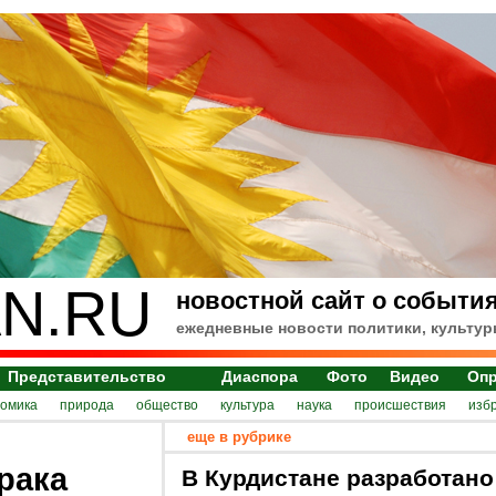
N.RU
новостной сайт о события
ежедневные новости политики, культур
Представительство
Диаспора
Фото
Видео
Оп
номика
природа
общество
культура
наука
происшествия
изб
еще в рубрике
рака
В Курдистане разработано