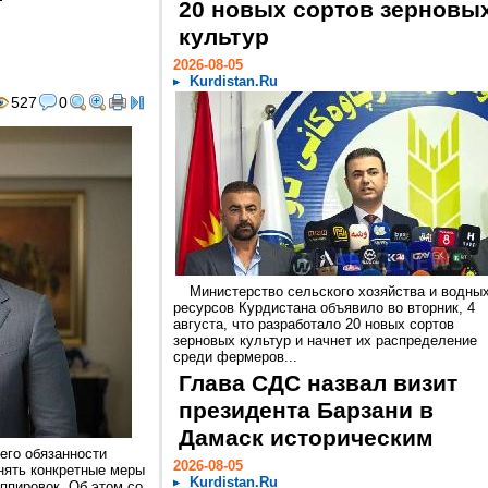
20 новых сортов зерновы
культур
2026-08-05
Kurdistan.Ru
527
0
Министерство сельского хозяйства и водны
ресурсов Курдистана объявило во вторник, 4
августа, что разработало 20 новых сортов
зерновых культур и начнет их распределение
среди фермеров...
Глава СДС назвал визит
президента Барзани в
Дамаск историческим
его обязанности
2026-08-05
нять конкретные меры
Kurdistan.Ru
ппировок. Об этом со