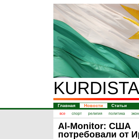
KURDISTA
Главная
Новости
Статьи
все
спорт
религия
политика
эко
Al-Monitor: США
потребовали от И