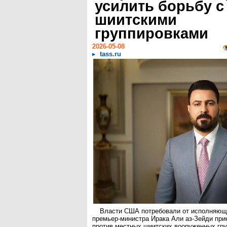
усилить борьбу с
шиитскими
группировками
2026-05-08
tass.ru
Власти США потребовали от исполняющ
премьер-министра Ирака Али аз-Зейди при
против местных шиитских вооруженных гру