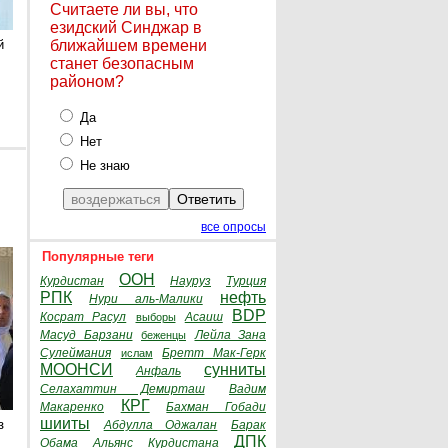
Считаете ли вы, что
езидский Синджар в
й
ближайшем времени
станет безопасным
районом?
Да
Нет
Не знаю
все опросы
Популярные теги
ООН
Курдистан
Науруз
Турция
РПК
нефть
Нури аль-Малики
BDP
Косрат Расул
Асаиш
выборы
Масуд Барзани
Лейла Зана
беженцы
Сулеймания
Бретт Мак-Герк
ислам
МООНСИ
сунниты
Анфаль
Селахаттин Демирташ
Вадим
КРГ
Макаренко
Бахман Гобади
шииты
з
Абдулла Оджалан
Барак
ДПК
Обама
Альянс Курдистана