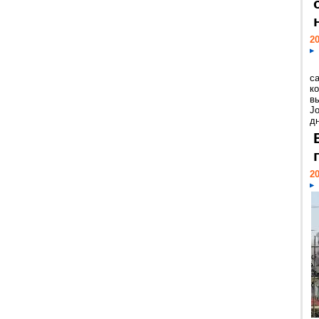
20
с
к
в
Jo
дн
20