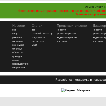
© 2000-2012 K
Использование материалов, размещенных на сайте Kurdistan
Мнение авторов мож
Новости
Статьи
Представительство
Диаспор
все
все
новости
новости
спорт
главный редактор
фотоматериалы
фотоматер
религия
колумнисты
видеоматериалы
видеомате
политика
институты
контакты
контакты
экономика
СМИ
природа
общество
культура
наука
происшествия
избранное
Разработка, поддержка и поискова