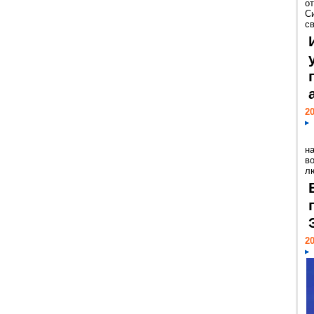
о
С
св
20
н
в
лю
20