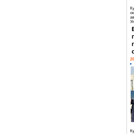
К
ок
а
У
20
К