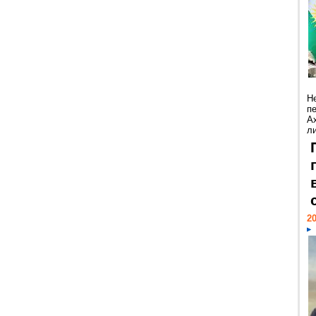
Н
п
А
ли
20