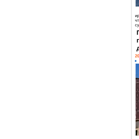
и
ч
с
20