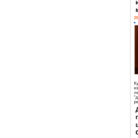
20
К
е
л
"
р