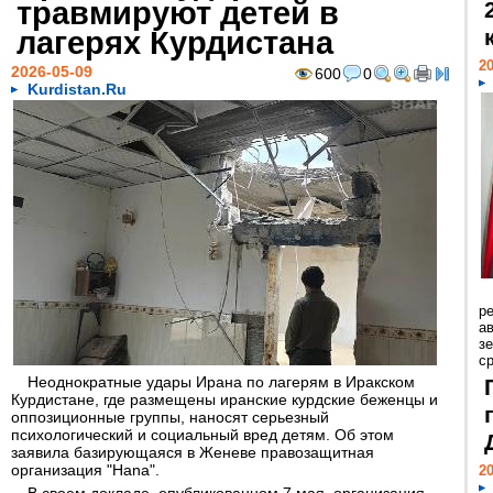
травмируют детей в
лагерях Курдистана
20
2026-05-09
600
0
Kurdistan.Ru
р
ав
з
с
Неоднократные удары Ирана по лагерям в Иракском
Курдистане, где размещены иранские курдские беженцы и
оппозиционные группы, наносят серьезный
психологический и социальный вред детям. Об этом
заявила базирующаяся в Женеве правозащитная
организация "Hana".
20