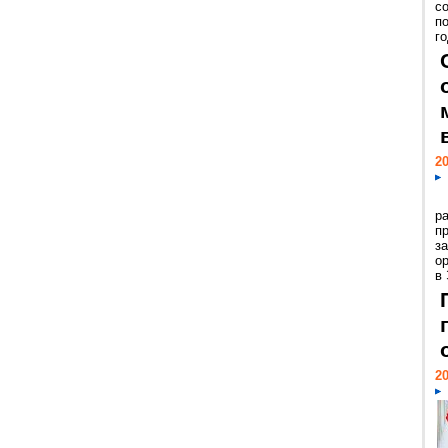
с
п
го
20
р
пр
з
о
в
20