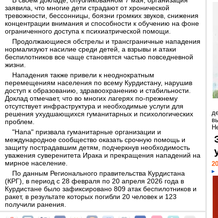
В своем докладе, опубликованном 7 мая, организация
заявила, что многие дети страдают от хронической
тревожности, бессонницы, боязни громких звуков, снижения
концентрации внимания и способности к обучению на фоне
ограниченного доступа к психиатрической помощи.
Продолжающиеся обстрелы и трансграничные нападения
нормализуют насилие среди детей, а взрывы и атаки
беспилотников все чаще становятся частью повседневной
жизни.
Нападения также привели к неоднократным
перемещениям населения по всему Курдистану, нарушив
доступ к образованию, здравоохранению и стабильности.
Доклад отмечает, что во многих лагерях по-прежнему
отсутствует инфраструктура и необходимые услуги для
д
решения ухудшающихся гуманитарных и психологических
в
проблем.
Н
"Hana" призвала гуманитарные организации и
международное сообщество оказать срочную помощь и
защиту пострадавшим детям, подчеркнув необходимость
уважения суверенитета Ирака и прекращения нападений на
мирное население.
20
По данным Регионального правительства Курдистана
(КРГ), в период с 28 февраля по 20 апреля 2026 года в
Курдистане было зафиксировано 809 атак беспилотников и
ракет, в результате которых погибли 20 человек и 123
получили ранения.