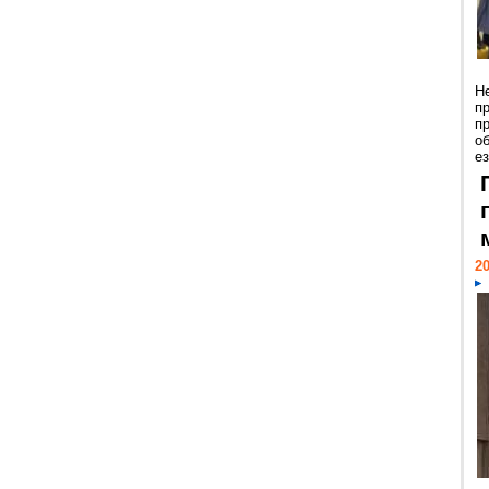
Н
п
п
о
ез
20