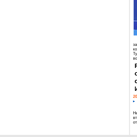
з
к
Т
во
20
Н
в
о