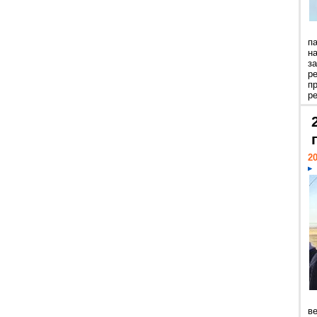
п
н
з
р
п
ре
20
ве