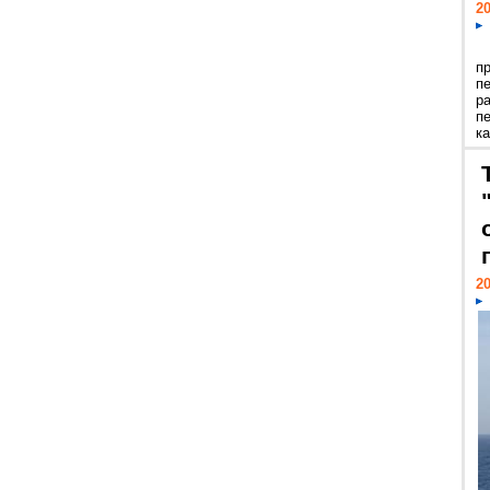
20
п
п
р
п
ка
20