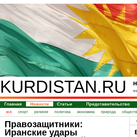
KURDISTAN.RU
н
е
Главная
Новости
Статьи
Представительство
все
спорт
религия
политика
экономика
природа
обществ
Правозащитники:
Иранские удары