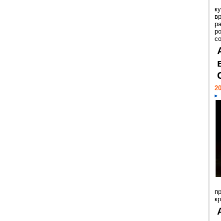
к
в
р
р
с
20
п
к