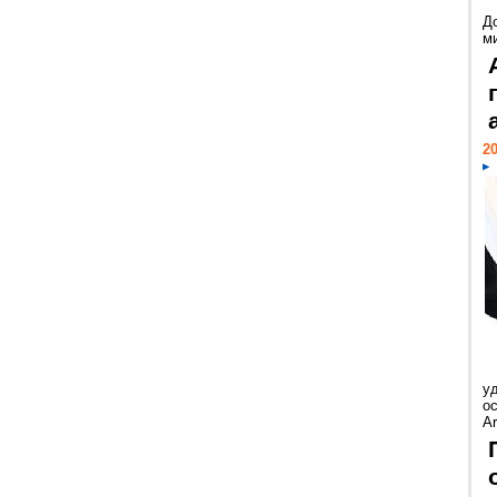
Д
м
20
у
ос
Ar