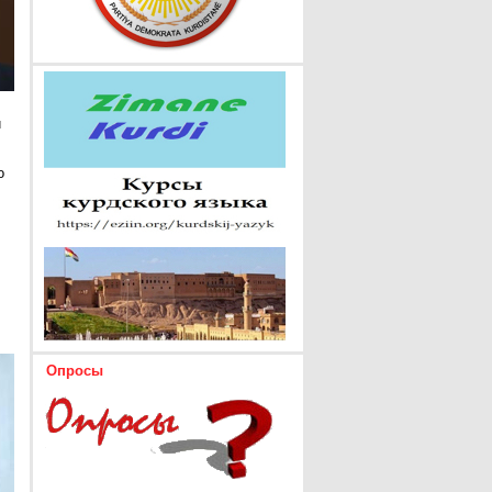
и
о
Опросы