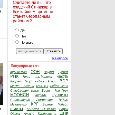
Считаете ли вы, что
езидский Синджар в
й
ближайшем времени
станет безопасным
районом?
Да
Нет
Не знаю
все опросы
Популярные теги
ООН
Курдистан
Науруз
Турция
РПК
нефть
Нури аль-Малики
BDP
Косрат Расул
Асаиш
выборы
Масуд Барзани
Лейла Зана
беженцы
Сулеймания
Бретт Мак-Герк
ислам
МООНСИ
сунниты
Анфаль
Селахаттин Демирташ
Вадим
КРГ
Макаренко
Бахман Гобади
шииты
з
Абдулла Оджалан
Барак
ДПК
Обама
Альянс Курдистана