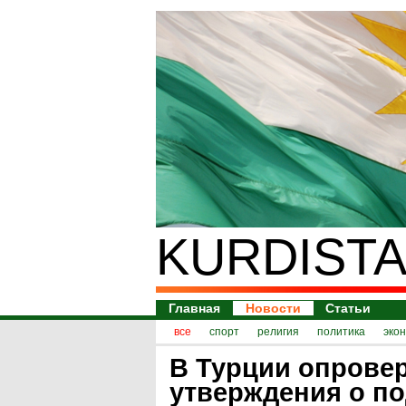
KURDISTA
Главная
Новости
Статьи
все
спорт
религия
политика
эко
В Турции опрове
утверждения о по