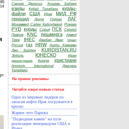
595
Сакине Джансиз
Хошави Бабакр
014
езиды
курды-
Кубад Талабани
файли
США
МИД РФ
Ирак
геноцид
ЛАГ
Дохук
Горран
Мохаммед Садек Кабоудванд
Рожава
PYD
курды
ПСК
Сирия
Сергей
KNC
пешмерга
Лавров
Ахмед
я
IHEC
Тюрк
Джабар Явар
теракт
газ
HRW
Россия
Ашти Хаврами
KURDISTAN.RU
Джо Байден
ЮНЕСКО
Эрбиль
Иран
христиане
Киркук
демонстрация
Amnesty International
Джаляль
Талабани
рт
На правах рекламы
Читайте наши новые статьи
Один из мировых лидеров по
запасам нефти Ирак погружается в
кризис
Жаркое лето Парижа
"Подводные камни" на пути
реализации меморандума США и
Ирана