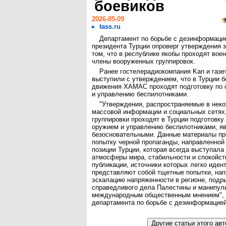
боевиков
2026-05-09
tass.ru
Департамент по борьбе с дезинформаци
президента Турции опроверг утверждения
том, что в республике якобы проходят вое
члены вооруженных группировок.
Ранее гостелерадиокомпания Kan и газет
выступили с утверждением, что в Турции б
движения ХАМАС проходят подготовку по
и управлению беспилотниками.
"Утверждения, распространяемые в нек
массовой информации и социальных сетях,
группировки проходят в Турции подготовку
оружием и управлению беспилотниками, я
безосновательными. Данные материалы пр
попытку черной пропаганды, направленной
позиции Турции, которая всегда выступала 
атмосферы мира, стабильности и спокойст
публикации, источники которых легко иден
представляют собой тщетные попытки, на
эскалацию напряженности в регионе, подр
справедливого дела Палестины и манипул
международным общественным мнением", -
департамента по борьбе с дезинформацией