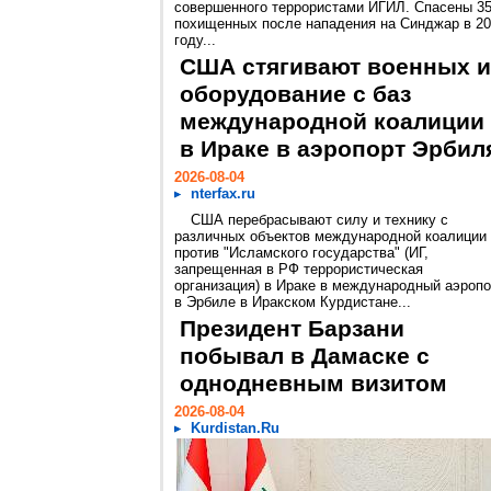
совершенного террористами ИГИЛ. Спасены 3
похищенных после нападения на Синджар в 2
году...
США стягивают военных и
оборудование с баз
международной коалиции
в Ираке в аэропорт Эрбил
2026-08-04
nterfax.ru
США перебрасывают силу и технику с
различных объектов международной коалиции
против "Исламского государства" (ИГ,
запрещенная в РФ террористическая
организация) в Ираке в международный аэропо
в Эрбиле в Иракском Курдистане...
Президент Барзани
побывал в Дамаске с
однодневным визитом
2026-08-04
Kurdistan.Ru