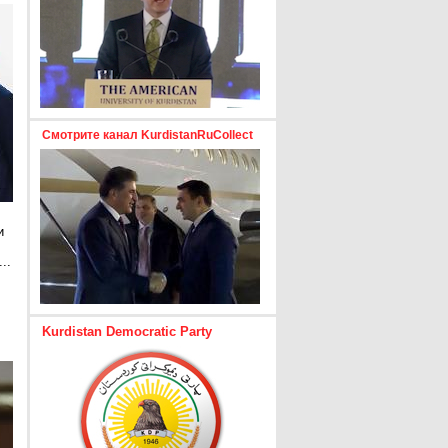
Смотрите канал KurdistanRuCollect
и
..
е
Kurdistan Democratic Party