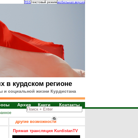
RSS
текстовый режим
мобильная версия
х в курдском регионе
ы и социальной жизни Курдистана
росы
Архив
Книги
Контакты
ранное
другие возможности
Прямая трансляция KurdistanTV