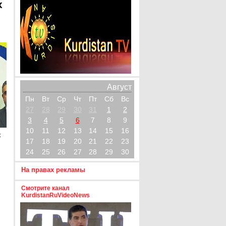
х
Август
Пн
Вт
Ср
Чт
Пт
Сб
Вс
27
28
29
30
31
1
2
3
4
5
6
7
8
9
10
11
12
13
14
15
16
х
17
18
19
20
21
22
23
24
25
26
27
28
29
30
На правах рекламы
Смотрите канал
KurdistanRuVideoNews