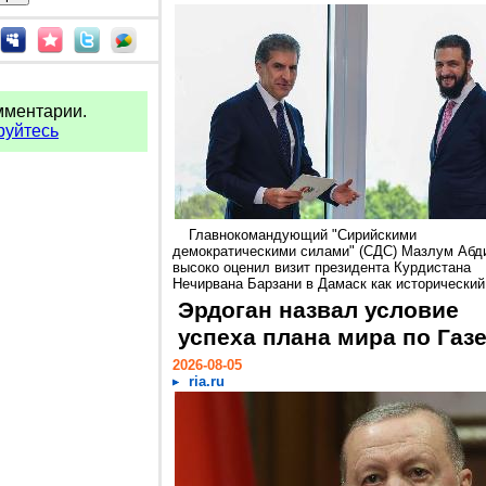
мментарии.
руйтесь
Главнокомандующий "Сирийскими
демократическими силами" (СДС) Мазлум Абд
высоко оценил визит президента Курдистана
Нечирвана Барзани в Дамаск как исторический.
Эрдоган назвал условие
успеха плана мира по Газ
2026-08-05
ria.ru