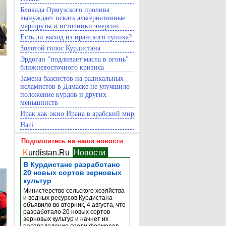
Блокада Ормузского пролива
вынуждает искать альтернативные
маршруты и источники энергии
Есть ли выход из иранского тупика?
Золотой голос Курдистана
Эрдоган "подливает масла в огонь"
ближневосточного кризиса
Замена баасистов на радикальных
исламистов в Дамаске не улучшило
положение курдов и других
меньшинств
Ирак как окно Ирана в арабский мир
Hani
Подпишитесь на наши новости
K
urdistan.Ru
Новости
В Курдистане разработано
20 новых сортов зерновых
культур
Министерство сельского хозяйства
и водных ресурсов Курдистана
объявило во вторник, 4 августа, что
разработало 20 новых сортов
зерновых культур и начнет их