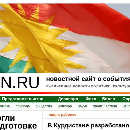
N.RU
новостной сайт о события
ежедневные новости политики, культур
Представительство
Диаспора
Фото
Видео
Оп
номика
природа
общество
культура
наука
происшествия
изб
еще в рубрике
ргли
дготовке
В Курдистане разработано