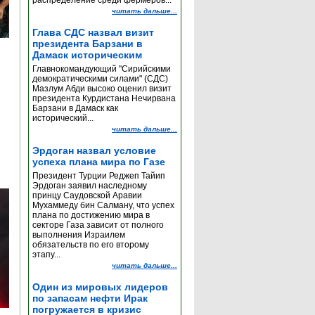
распределение среди фермеров...
читать дальше...
Глава СДС назвал визит
президента Барзани в
Дамаск историческим
Главнокомандующий "Сирийскими
демократическими силами" (СДС)
Мазлум Абди высоко оценил визит
президента Курдистана Нечирвана
Барзани в Дамаск как
исторический...
читать дальше...
Эрдоган назвал условие
успеха плана мира по Газе
Президент Турции Реджеп Тайип
Эрдоган заявил наследному
принцу Саудовской Аравии
Мухаммеду бин Салману, что успех
плана по достижению мира в
секторе Газа зависит от полного
выполнения Израилем
обязательств по его второму
этапу...
читать дальше...
Один из мировых лидеров
по запасам нефти Ирак
погружается в кризис