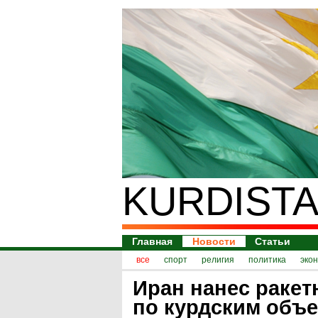
KURDISTA
Главная
Новости
Статьи
все
спорт
религия
политика
эко
Иран нанес ракет
по курдским объе