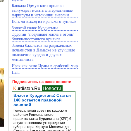
Блокада Ормузского пролива
вынуждает искать альтернативные
маршруты и источники энергии
Есть ли выход из иранского тупика?
Золотой голос Курдистана
Эрдоган "подливает масла в огонь"
ближневосточного кризиса
Замена баасистов на радикальных
исламистов в Дамаске не улучшило
положение курдов и других
меньшинств
Ирак как окно Ирана в арабский мир
Hani
Подпишитесь на наши новости
K
urdistan.Ru
Новости
Власти Курдистана: Статья
140 остается правовой
основой
Генеральный совет по курдским
районам Регионального
правительства Курдистана (КРГ) 6
августа отклонил утверждение
губернатора Киркука Мохаммеда