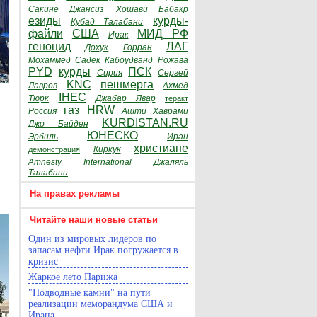
Сакине Джансиз
Хошави Бабакр
езиды
курды-
Кубад Талабани
файли
США
МИД РФ
Ирак
геноцид
ЛАГ
Дохук
Горран
Мохаммед Садек Кабоудванд
Рожава
PYD
курды
ПСК
Сирия
Сергей
KNC
пешмерга
Лавров
Ахмед
IHEC
Тюрк
Джабар Явар
теракт
газ
HRW
Россия
Ашти Хаврами
KURDISTAN.RU
Джо Байден
ЮНЕСКО
Эрбиль
Иран
христиане
Киркук
демонстрация
Amnesty International
Джаляль
Талабани
На правах рекламы
Читайте наши новые статьи
Один из мировых лидеров по
запасам нефти Ирак погружается в
кризис
Жаркое лето Парижа
"Подводные камни" на пути
реализации меморандума США и
Ирана