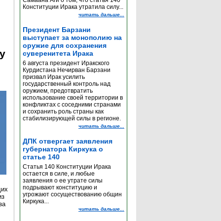
Самаана Аги о том, что статья 140
Конституции Ирака утратила силу...
читать дальше...
Президент Барзани
выступает за монополию на
оружие для сохранения
y
суверенитета Ирака
6 августа президент Иракского
Курдистана Нечирван Барзани
призвал Ирак усилить
государственный контроль над
оружием, предотвратить
использование своей территории в
конфликтах с соседними странами
и сохранить роль страны как
стабилизирующей силы в регионе.
читать дальше...
ДПК отвергает заявления
губернатора Киркука о
статье 140
Статья 140 Конституции Ирака
остается в силе, и любые
заявления о ее утрате силы
подрывают конституцию и
щих
угрожают сосуществованию общин
из
Киркука...
за
читать дальше...