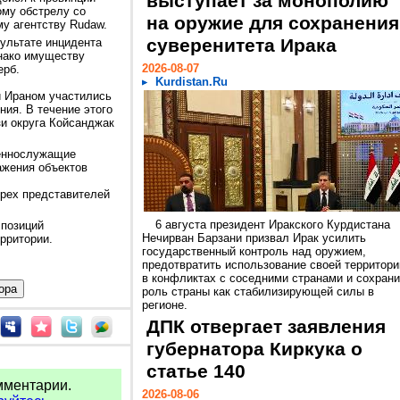
выступает за монополию
ому обстрелу со
на оружие для сохранения
му агентству Rudaw.
суверенитета Ирака
зультате инцидента
нако имуществу
2026-08-07
ерб.
Kurdistan.Ru
 Ираном участились
ния. В течение этого
и округа Койсанджак
оеннослужащие
ажения объектов
рех представителей
6 августа президент Иракского Курдистана
 позиций
Нечирван Барзани призвал Ирак усилить
ерритории.
государственный контроль над оружием,
предотвратить использование своей территори
в конфликтах с соседними странами и сохрани
роль страны как стабилизирующей силы в
регионе.
ДПК отвергает заявления
губернатора Киркука о
статье 140
мментарии.
2026-08-06