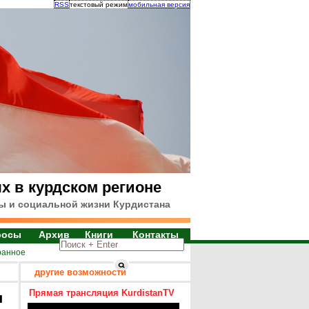
RSS
текстовый режим
мобильная версия
х в курдском регионе
ы и социальной жизни Курдистана
росы
Архив
Книги
Контакты
ранное
другие возможности
Прямая трансляция KurdistanTV
я