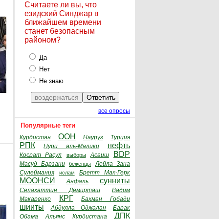
Считаете ли вы, что
езидский Синджар в
ближайшем времени
станет безопасным
районом?
Да
Нет
Не знаю
все опросы
Популярные теги
ООН
Курдистан
Науруз
Турция
РПК
нефть
Нури аль-Малики
BDP
Косрат Расул
Асаиш
выборы
Масуд Барзани
Лейла Зана
беженцы
Сулеймания
Бретт Мак-Герк
ислам
МООНСИ
сунниты
Анфаль
Селахаттин Демирташ
Вадим
КРГ
Макаренко
Бахман Гобади
шииты
Абдулла Оджалан
Барак
ДПК
Обама
Альянс Курдистана