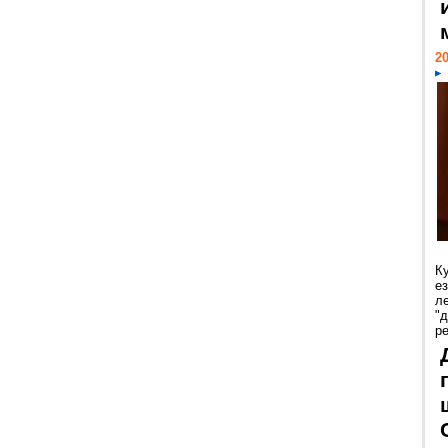
20
К
е
л
"
р