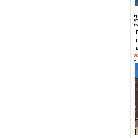
и
ч
с
20