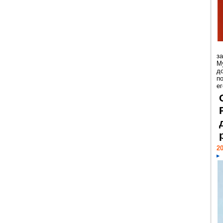
з
М
д
п
ег
20