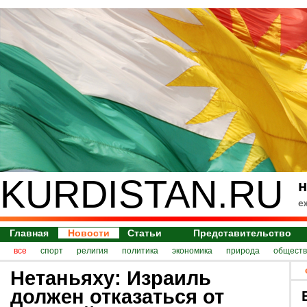
KURDISTAN.RU
н
е
Главная
Новости
Статьи
Представительство
все
спорт
религия
политика
экономика
природа
обществ
Нетаньяху: Израиль
должен отказаться от