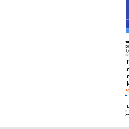
з
к
Т
во
20
Н
в
о