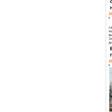
20
с
к
в
Jo
дн
20