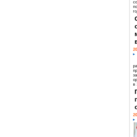
с
п
го
20
р
пр
з
о
в
20