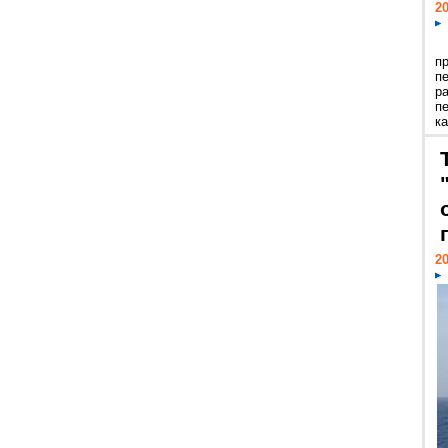
20
п
п
р
п
ка
20