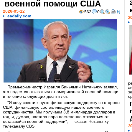
военной помощи США
2026-05-12
562
0
eadaily.com
20
р
Премьер-министр Израиля Биньямин Нетаньяху заявил,
ав
что надеется отказаться от американской военной помощи
з
в течение следующих десяти лет.
с
"Я хочу свести к нулю финансовую поддержку со стороны
США, финансовую составляющую нашего военного
сотрудничества. Мы получаем 3,8 миллиарда долларов в
год, и, думаю, настала пора постепенно отказаться от
оставшейся военной поддержки", — сказал Нетаньяху
телеканалу CBS.
20