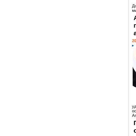
Д
м
20
у
ос
Ar