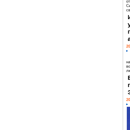
о
С
св
20
н
в
лю
20