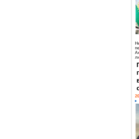
Н
п
А
ли
20