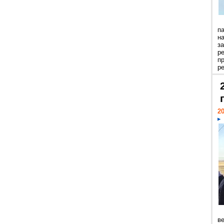
п
н
з
р
п
ре
20
ве