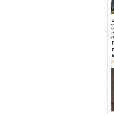
Н
п
п
о
ез
20