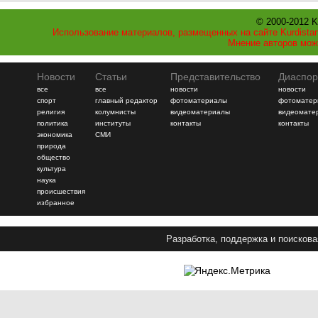
© 2000-2012 K
Использование материалов, размещенных на сайте Kurdistan
Мнение авторов мож
Новости
Статьи
Представительство
Диаспор
все
все
новости
новости
спорт
главный редактор
фотоматериалы
фотоматер
религия
колумнисты
видеоматериалы
видеомате
политика
институты
контакты
контакты
экономика
СМИ
природа
общество
культура
наука
происшествия
избранное
Разработка, поддержка и поискова