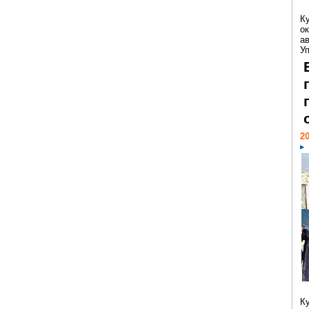
К
ок
а
У
20
К