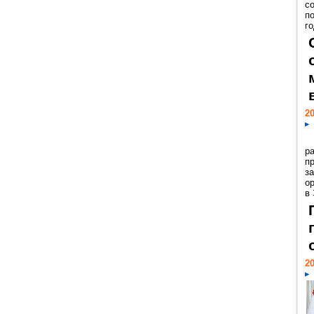
с
п
го
20
р
пр
з
о
в
20