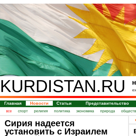
KURDISTAN.RU
н
е
Главная
Новости
Статьи
Представительство
все
спорт
религия
политика
экономика
природа
обществ
Сирия надеется
установить с Израилем