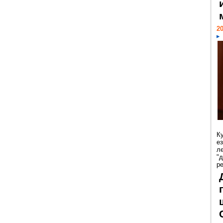
20
К
е
л
"
р