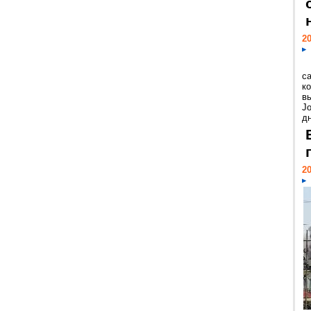
20
с
к
в
Jo
дн
20