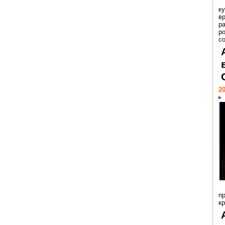
к
в
р
р
с
20
п
к