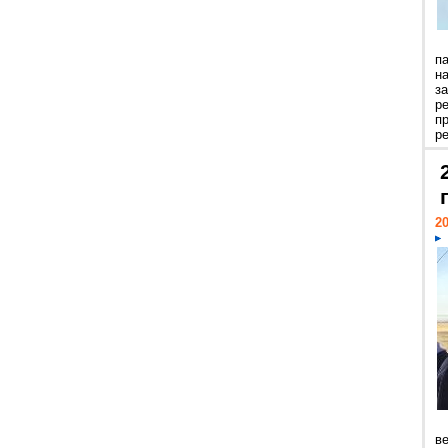
п
н
з
р
п
ре
20
ве