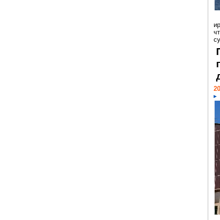
и
ч
с
20