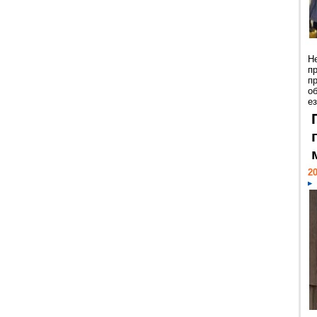
Н
п
п
о
ез
20