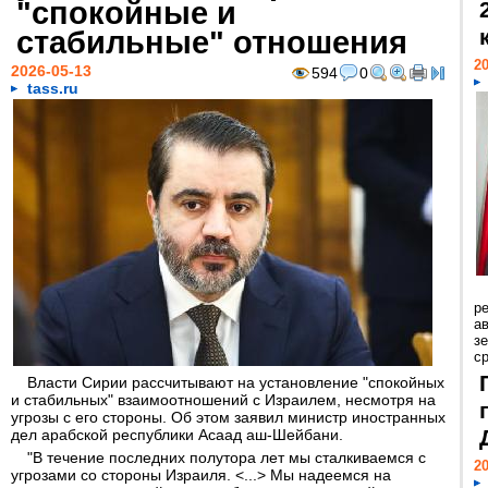
"спокойные и
стабильные" отношения
20
2026-05-13
594
0
tass.ru
р
ав
з
с
Власти Сирии рассчитывают на установление "спокойных
и стабильных" взаимоотношений с Израилем, несмотря на
угрозы с его стороны. Об этом заявил министр иностранных
дел арабской республики Асаад аш-Шейбани.
"В течение последних полутора лет мы сталкиваемся с
20
угрозами со стороны Израиля. <...> Мы надеемся на