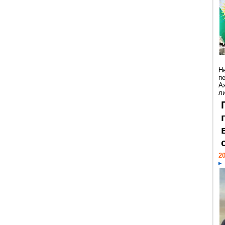
Н
п
А
ли
20