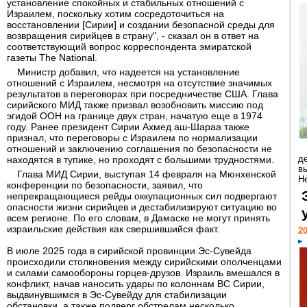
установление спокойных и стабильных отношений с
Израилем, поскольку хотим сосредоточиться на
восстановлении [Сирии] и создании безопасной среды для
возвращения сирийцев в страну", - сказал он в ответ на
соответствующий вопрос корреспондента эмиратской
газеты The National.
Министр добавил, что надеется на установление
отношений с Израилем, несмотря на отсутствие значимых
результатов в переговорах при посредничестве США. Глава
сирийского МИД также призвал возобновить миссию под
эгидой ООН на границе двух стран, начатую еще в 1974
году. Ранее президент Сирии Ахмед аш-Шараа также
признал, что переговоры с Израилем по нормализации
отношений и заключению соглашения по безопасности не
д
находятся в тупике, но проходят с большими трудностями.
в
Глава МИД Сирии, выступая 14 февраля на Мюнхенской
Н
конференции по безопасности, заявил, что
непрекращающиеся рейды оккупационных сил подвергают
опасности жизни сирийцев и дестабилизируют ситуацию во
всем регионе. По его словам, в Дамаске не могут принять
израильские действия как свершившийся факт.
20
В июле 2025 года в сирийской провинции Эс-Сувейда
происходили столкновения между сирийскими ополченцами
и силами самообороны горцев-друзов. Израиль вмешался в
конфликт, начав наносить удары по колоннам ВС Сирии,
выдвинувшимся в Эс-Сувейду для стабилизации
обстановки, а также подверг обстрелам несколько