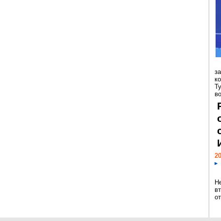
з
к
Т
во
20
Н
в
о