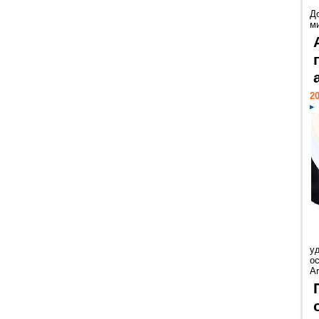
Д
м
20
у
ос
Ar