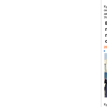
К
ок
а
У
20
К