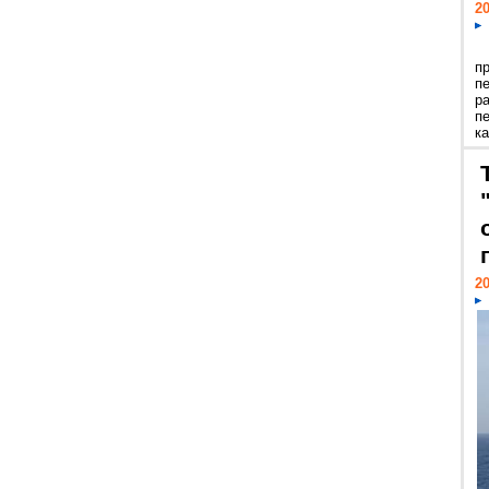
20
п
п
р
п
ка
20