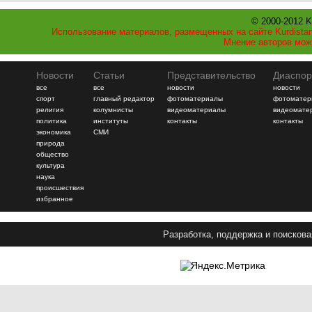
© 2000-2012 K
Использование материалов, размещенных на сайте Kurdistan
Мнение авторов мож
Новости
Статьи
Представительство
Диаспор
все
все
новости
новости
спорт
главный редактор
фотоматериалы
фотоматер
религия
колумнисты
видеоматериалы
видеомате
политика
институты
контакты
контакты
экономика
СМИ
природа
общество
культура
наука
происшествия
избранное
Разработка, поддержка и поискова