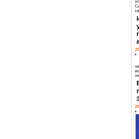
о
С
св
20
н
в
лю
20