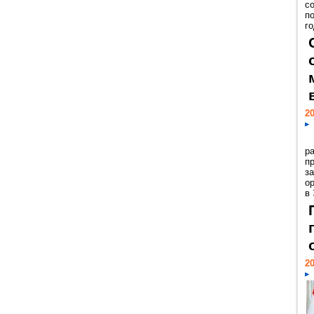
с
п
го
20
р
пр
з
о
в
20