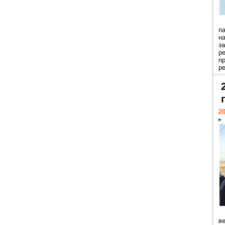
п
н
з
р
п
ре
20
ве