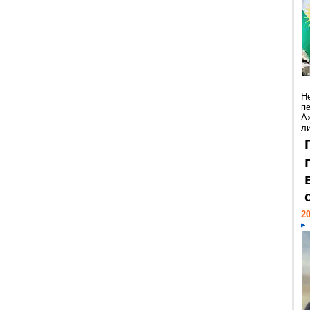
Н
п
А
ли
20