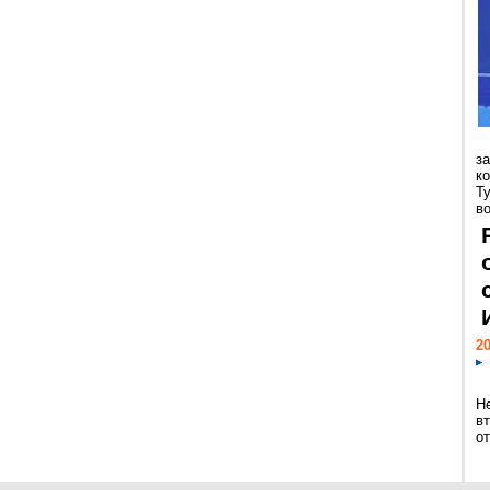
з
к
Т
во
20
Н
в
о