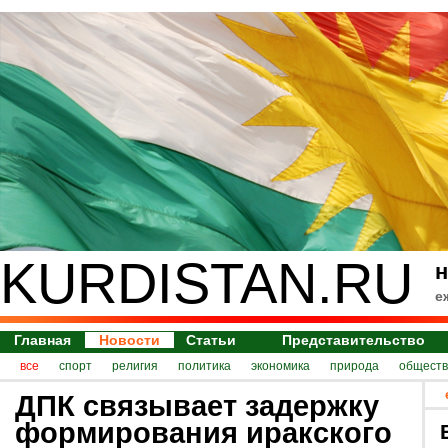
KURDISTAN.RU
н
е
Главная
Новости
Статьи
Представительство
все
спорт
религия
политика
экономика
природа
обществ
ДПК связывает задержку
формирования иракского