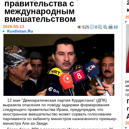
правительства с
международным
вмешательством
20
2026-05-13
525
0
Kurdistan.Ru
р
ав
з
с
12 мая "Демократическая партия Курдистана" (ДПК)
выразила опасения по поводу задержки формирования
следующего правительства Ирака, предупредив, что
иностранное вмешательство может сорвать голосование
парламента по кабинету министров назначенного премьер-
министра Али аз-Заиди.
20