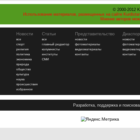
© 2000-2012 K
Использование материалов, размещенных на сайте Kurdistan
Мнение авторов мож
Новости
Статьи
Представительство
Диаспор
все
все
новости
новости
спорт
главный редактор
фотоматериалы
фотоматер
религия
колумнисты
видеоматериалы
видеомате
политика
институты
контакты
контакты
экономика
СМИ
природа
общество
культура
наука
происшествия
избранное
Разработка, поддержка и поискова