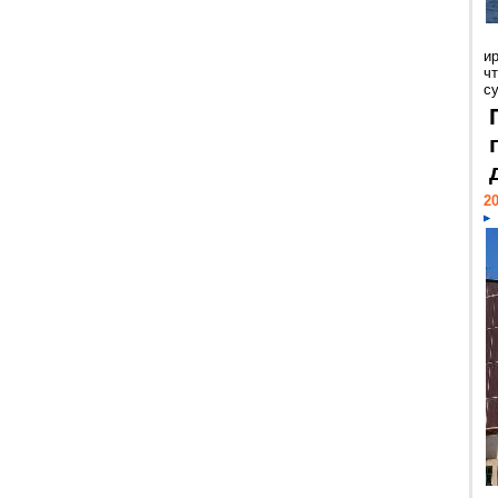
и
ч
с
20