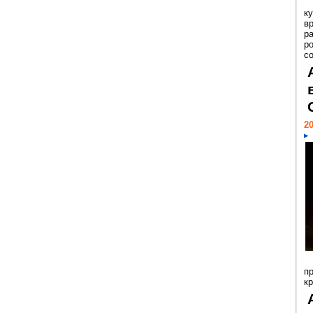
к
в
р
р
с
20
п
к