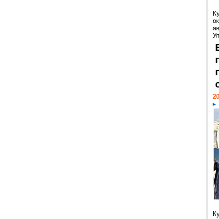
К
ок
а
У
20
К