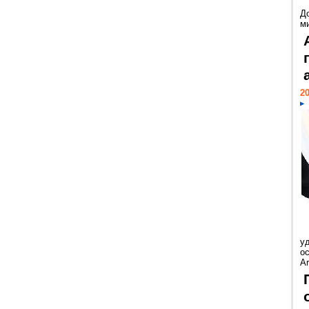
Д
м
20
у
ос
Ar