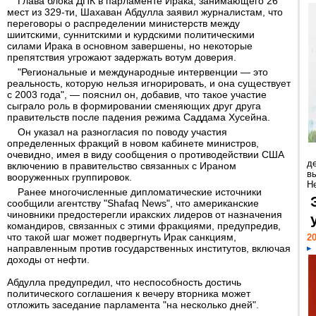
Глава блока ДПК в парламенте Ирака, занимающего 26
мест из 329-ти, Шахаван Абдулла заявил журналистам, что
переговоры о распределении министерств между
шиитскими, суннитскими и курдскими политическими
силами Ирака в основном завершены, но некоторые
препятствия угрожают задержать вотум доверия.
"Региональные и международные интервенции — это
реальность, которую нельзя игнорировать, и она существует
с 2003 года", — пояснил он, добавив, что такое участие
сыграло роль в формировании сменяющих друг друга
правительств после падения режима Саддама Хусейна.
Он указал на разногласия по поводу участия
определенных фракций в новом кабинете министров,
очевидно, имея в виду сообщения о противодействии США
д
включению в правительство связанных с Ираном
в
вооруженных группировок.
Н
Ранее многочисленные дипломатические источники
сообщили агентству "Shafaq News", что американские
чиновники предостерегли иракских лидеров от назначения
командиров, связанных с этими фракциями, предупредив,
что такой шаг может подвергнуть Ирак санкциям,
20
направленным против государственных институтов, включая
доходы от нефти.
Абдулла предупредил, что неспособность достичь
политического соглашения к вечеру вторника может
отложить заседание парламента "на несколько дней".