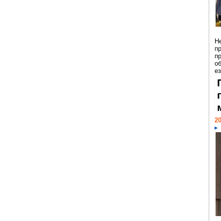
Н
п
п
о
ез
20