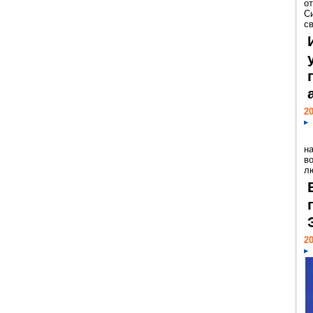
о
С
св
20
н
в
лю
20