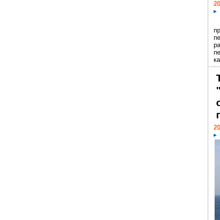
20
п
п
р
п
ка
20