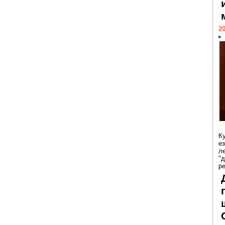
20
К
е
л
"
р