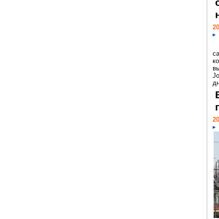
20
с
к
в
Jo
дн
20