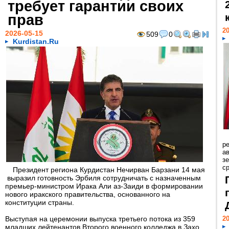
требует гарантии своих
прав
20
2026-05-15
509
0
Kurdistan.Ru
р
ав
з
с
Президент региона Курдистан Нечирван Барзани 14 мая
выразил готовность Эрбиля сотрудничать с назначенным
премьер-министром Ирака Али аз-Заиди в формировании
нового иракского правительства, основанного на
конституции страны.
Выступая на церемонии выпуска третьего потока из 359
20
младших лейтенантов Второго военного колледжа в Захо,