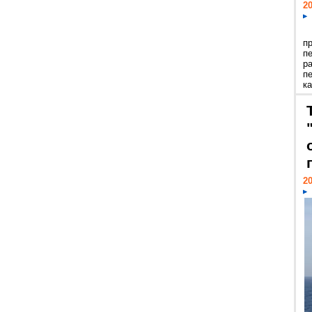
20
п
п
р
п
ка
20