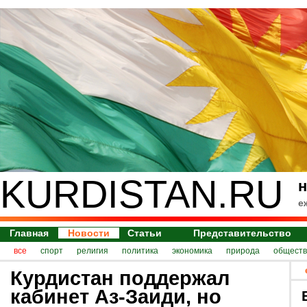
KURDISTAN.RU
н
е
Главная
Новости
Статьи
Представительство
все
спорт
религия
политика
экономика
природа
обществ
Курдистан поддержал
кабинет Аз-Заиди, но