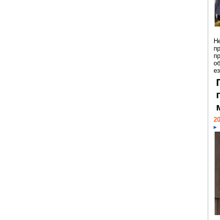
Н
п
п
о
ез
20