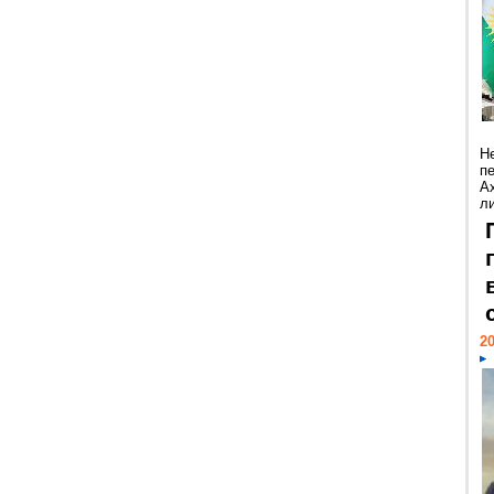
Н
п
А
ли
20