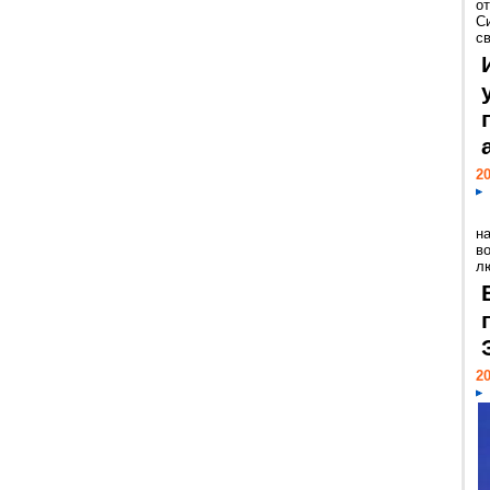
о
С
св
20
н
в
лю
20