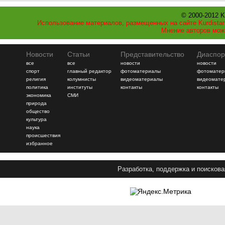
© 2000-2012 K
Использование материалов, размещенных на сайте Kurdistan
Мнение авторов мож
Новости
Статьи
Представительство
Диаспор
все
все
новости
новости
спорт
главный редактор
фотоматериалы
фотоматер
религия
колумнисты
видеоматериалы
видеомате
политика
институты
контакты
контакты
экономика
СМИ
природа
общество
культура
наука
происшествия
избранное
Разработка, поддержка и поискова