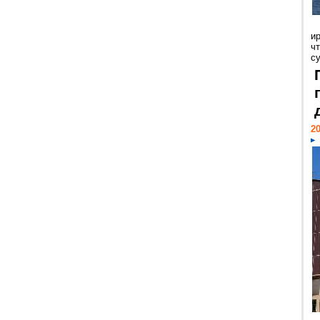
и
ч
с
20