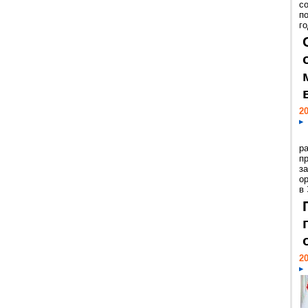
с
п
го
20
р
пр
з
о
в
20