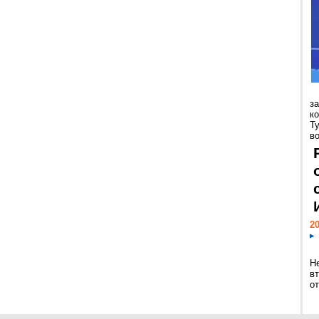
з
к
Т
во
20
Н
в
о