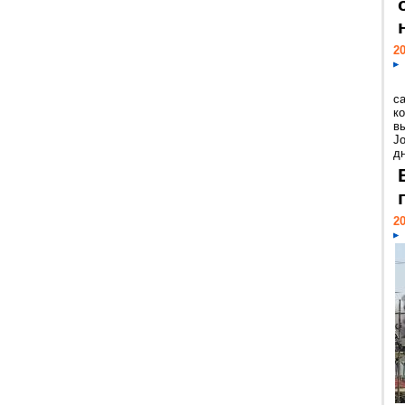
20
с
к
в
Jo
дн
20