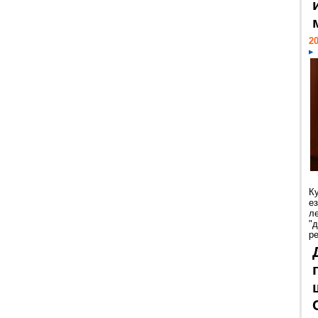
20
К
е
л
"
р