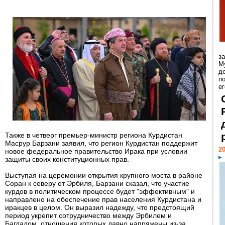
з
М
д
п
ег
Также в четверг премьер-министр региона Курдистан
Масрур Барзани заявил, что регион Курдистан поддержит
20
новое федеральное правительство Ирака при условии
защиты своих конституционных прав.
Выступая на церемонии открытия крупного моста в районе
Соран к северу от Эрбиля, Барзани сказал, что участие
курдов в политическом процессе будет "эффективным" и
направлено на обеспечение прав населения Курдистана и
иракцев в целом. Он выразил надежду, что предстоящий
период укрепит сотрудничество между Эрбилем и
Багдадом, отношения которых давно напряжены из-за