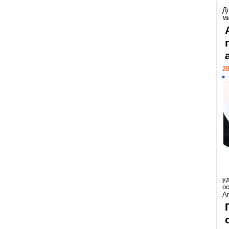
Д
м
20
у
ос
Ar