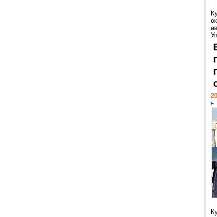
К
ок
а
У
20
К