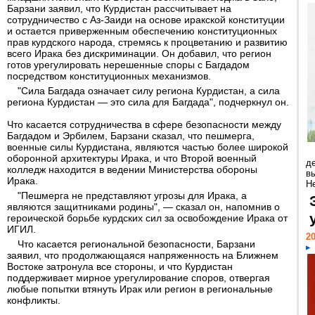
Барзани заявил, что Курдистан рассчитывает на
сотрудничество с Аз-Заиди на основе иракской конституции
и остается приверженным обеспечению конституционных
прав курдского народа, стремясь к процветанию и развитию
всего Ирака без дискриминации. Он добавил, что регион
готов урегулировать нерешенные споры с Багдадом
посредством конституционных механизмов.
"Сила Багдада означает силу региона Курдистан, а сила
региона Курдистан — это сила для Багдада", подчеркнул он.
Что касается сотрудничества в сфере безопасности между
Багдадом и Эрбилем, Барзани сказал, что пешмерга,
военные силы Курдистана, являются частью более широкой
оборонной архитектуры Ирака, и что Второй военный
д
колледж находится в ведении Министерства обороны
в
Ирака.
Н
"Пешмерга не представляют угрозы для Ирака, а
являются защитниками родины", — сказал он, напомнив о
героической борьбе курдских сил за освобождение Ирака от
ИГИЛ.
20
Что касается региональной безопасности, Барзани
заявил, что продолжающаяся напряженность на Ближнем
Востоке затронула все стороны, и что Курдистан
поддерживает мирное урегулирование споров, отвергая
любые попытки втянуть Ирак или регион в региональные
конфликты.