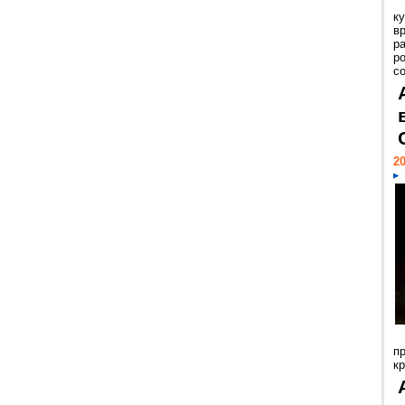
к
в
р
р
с
20
п
к