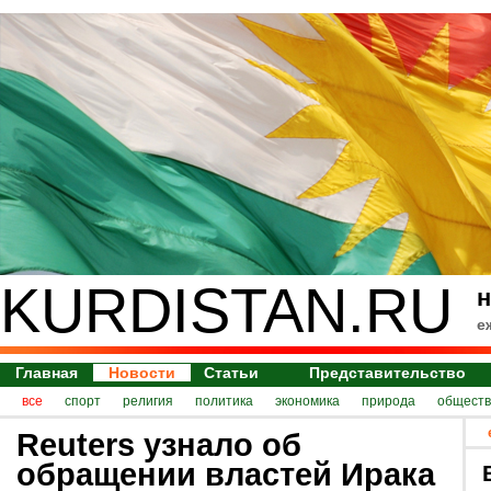
KURDISTAN.RU
н
е
Главная
Новости
Статьи
Представительство
все
спорт
религия
политика
экономика
природа
обществ
Reuters узнало об
обращении властей Ирака