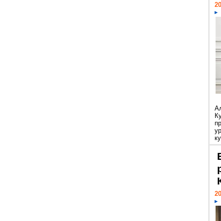
20
А
К
п
у
ку
20