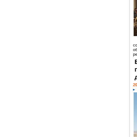
со
о
ре
20