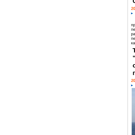
20
п
п
р
п
ка
20