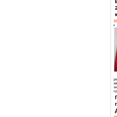
20
р
ав
з
с