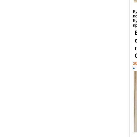
К
п
К
пр
20