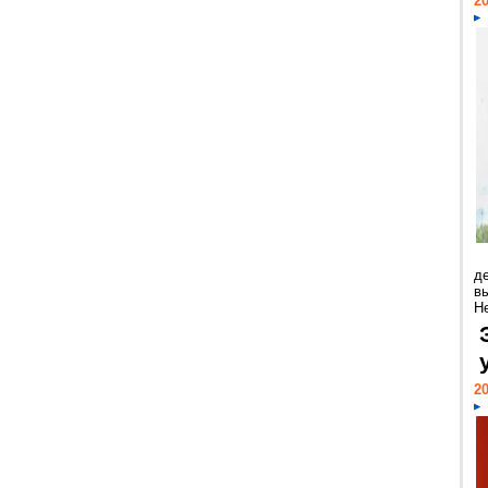
20
д
в
Н
20