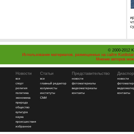
и
ч
с
© 2000-2012 K
Использование материалов, размещенных на сайте Kurdistan
Мнение авторов мож
Новости
Статьи
Представительство
Диаспор
все
все
новости
новости
спорт
главный редактор
фотоматериалы
фотоматер
религия
колумнисты
видеоматериалы
видеомате
политика
институты
контакты
контакты
экономика
СМИ
природа
общество
культура
наука
происшествия
избранное