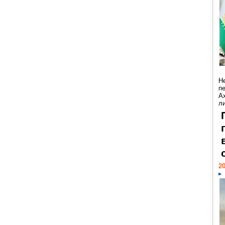
Н
п
А
ли
20