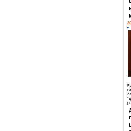
20
К
е
л
"
р