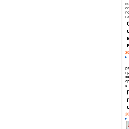
ве
с
п
го
20
р
пр
з
о
в
20