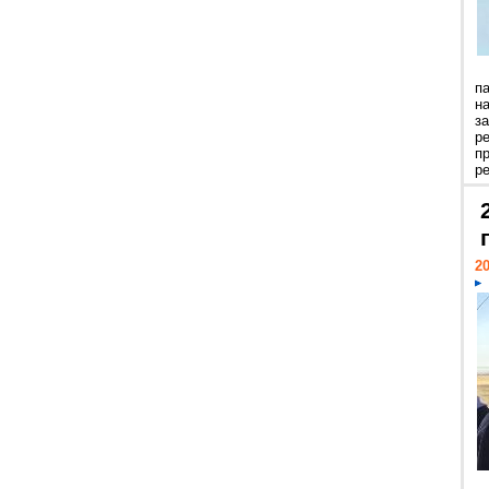
п
н
з
р
п
ре
20