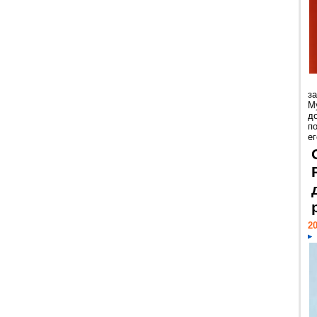
з
М
д
п
ег
20