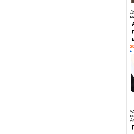
Д
м
20
у
ос
Ar