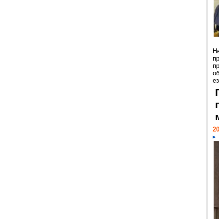
Н
п
п
о
ез
20