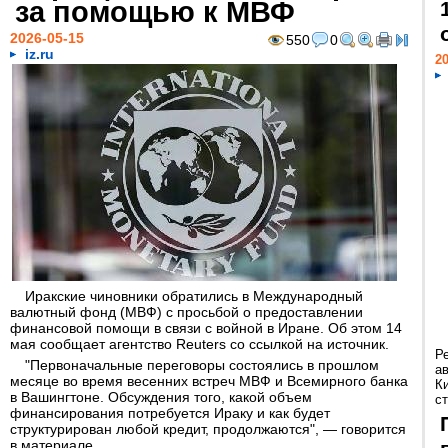
за помощью к МВФ
2026-05-15
550
0
iz.ru
20
Иракские чиновники обратились в Международный
валютный фонд (МВФ) с просьбой о предоставлении
финансовой помощи в связи с войной в Иране. Об этом 14
мая сообщает агентство Reuters со ссылкой на источник.
Р
"Первоначальные переговоры состоялись в прошлом
а
месяце во время весенних встреч МВФ и Всемирного банка
К
в Вашингтоне. Обсуждения того, какой объем
ст
финансирования потребуется Ираку и как будет
структурирован любой кредит, продолжаются", — говорится
в материале.