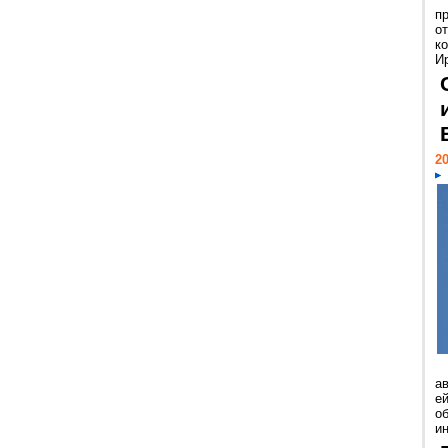
п
о
к
И
20
а
ей
о
и