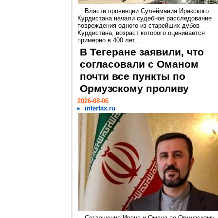
Власти провинции Сулеймания Иракского
Курдистана начали судебное расследование
повреждения одного из старейших дубов
Курдистана, возраст которого оценивается
примерно в 400 лет...
В Тегеране заявили, что
согласовали с Оманом
почти все пункты по
Ормузскому проливу
2026-08-06
interfax.ru
Соглашение Ирана и Омана по Ормузскому