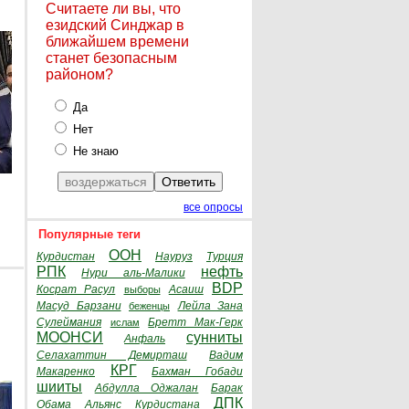
Считаете ли вы, что
езидский Синджар в
ближайшем времени
станет безопасным
районом?
Да
Нет
Не знаю
все опросы
Популярные теги
ООН
Курдистан
Науруз
Турция
РПК
нефть
Нури аль-Малики
BDP
Косрат Расул
Асаиш
выборы
Масуд Барзани
Лейла Зана
беженцы
Сулеймания
Бретт Мак-Герк
ислам
МООНСИ
сунниты
Анфаль
Селахаттин Демирташ
Вадим
КРГ
Макаренко
Бахман Гобади
шииты
Абдулла Оджалан
Барак
ДПК
Обама
Альянс Курдистана