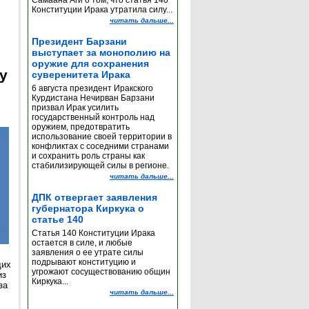
Самаана Аги о том, что статья 140
Конституции Ирака утратила силу...
читать дальше...
Президент Барзани
выступает за монополию на
оружие для сохранения
y
суверенитета Ирака
6 августа президент Иракского
Курдистана Нечирван Барзани
призвал Ирак усилить
государственный контроль над
оружием, предотвратить
использование своей территории в
конфликтах с соседними странами
и сохранить роль страны как
стабилизирующей силы в регионе.
читать дальше...
ДПК отвергает заявления
губернатора Киркука о
статье 140
Статья 140 Конституции Ирака
остается в силе, и любые
заявления о ее утрате силы
подрывают конституцию и
щих
угрожают сосуществованию общин
из
Киркука...
за
читать дальше...