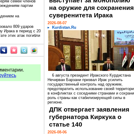
выступает за монополию
герям семей членов
реждениям партии
на оружие для сохранения
суверенитета Ирака
адением на
2026-08-07
ровало 809 ударов
Kurdistan.Ru
у Ирака в период с 20
ате этих атак погибли
мментарии.
руйтесь
6 августа президент Иракского Курдистана
Нечирван Барзани призвал Ирак усилить
государственный контроль над оружием,
предотвратить использование своей территори
в конфликтах с соседними странами и сохрани
роль страны как стабилизирующей силы в
регионе.
ДПК отвергает заявления
губернатора Киркука о
статье 140
2026-08-06