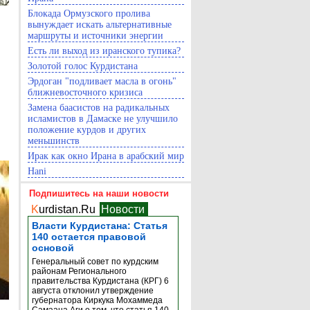
Блокада Ормузского пролива
вынуждает искать альтернативные
маршруты и источники энергии
Есть ли выход из иранского тупика?
Золотой голос Курдистана
Эрдоган "подливает масла в огонь"
ближневосточного кризиса
Замена баасистов на радикальных
исламистов в Дамаске не улучшило
положение курдов и других
меньшинств
Ирак как окно Ирана в арабский мир
Hani
Подпишитесь на наши новости
K
urdistan.Ru
Новости
Власти Курдистана: Статья
140 остается правовой
основой
Генеральный совет по курдским
районам Регионального
правительства Курдистана (КРГ) 6
августа отклонил утверждение
губернатора Киркука Мохаммеда