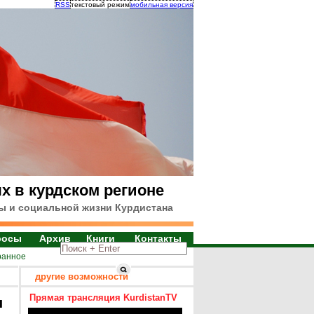
RSS
текстовый режим
мобильная версия
х в курдском регионе
ы и социальной жизни Курдистана
росы
Архив
Книги
Контакты
ранное
другие возможности
Прямая трансляция KurdistanTV
я