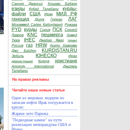
Сакине Джансиз
Хошави Бабакр
езиды
курды-
Кубад Талабани
файли
США
МИД РФ
Ирак
геноцид
ЛАГ
Дохук
Горран
Мохаммед Садек Кабоудванд
Рожава
PYD
курды
ПСК
Сирия
Сергей
KNC
пешмерга
Лавров
Ахмед
IHEC
Тюрк
Джабар Явар
теракт
газ
HRW
Россия
Ашти Хаврами
KURDISTAN.RU
Джо Байден
ЮНЕСКО
Эрбиль
Иран
христиане
Киркук
демонстрация
Amnesty International
Джаляль
Талабани
На правах рекламы
Читайте наши новые статьи
Один из мировых лидеров по
запасам нефти Ирак погружается в
кризис
Жаркое лето Парижа
"Подводные камни" на пути
реализации меморандума США и
Ирана