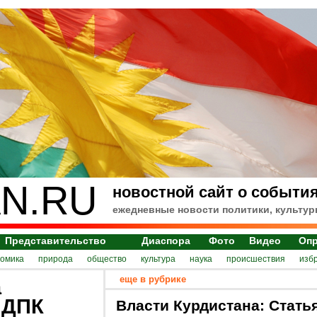
N.RU
новостной сайт о события
ежедневные новости политики, культур
Представительство
Диаспора
Фото
Видео
Оп
номика
природа
общество
культура
наука
происшествия
изб
еще в рубрике
а
 ДПК
Власти Курдистана: Стать