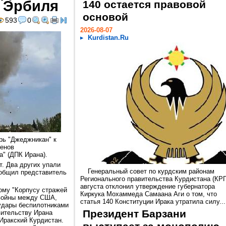
т Эрбиля
140 остается правовой
основой
593
0
2026-08-07
Kurdistan.Ru
рь "Джеджникан" к
ленов
а" (ДПК Ирана).
т. Два других упали
Генеральный совет по курдским районам
ообщил представитель
Регионального правительства Курдистана (КРГ
августа отклонил утверждение губернатора
ому "Корпусу стражей
Киркука Мохаммеда Самаана Аги о том, что
 войны между США,
статья 140 Конституции Ирака утратила силу...
удары беспилотниками
Президент Барзани
вительству Ирана
Иракский Курдистан.