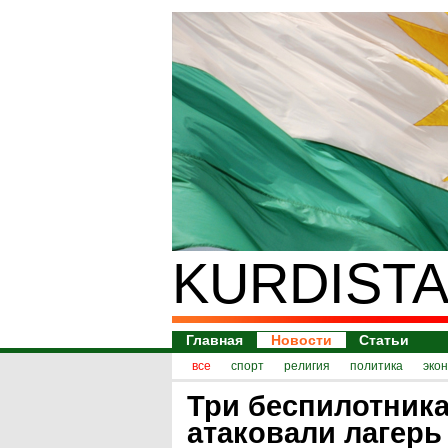
KURDISTA
Главная
Новости
Статьи
все
спорт
религия
политика
эко
Три беспилотник
атаковали лагерь