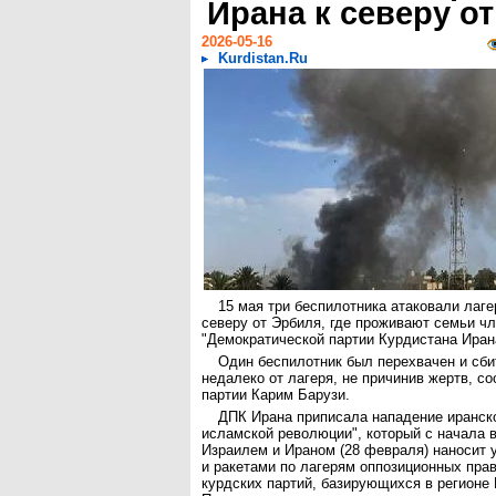
Ирана к северу о
2026-05-16
Kurdistan.Ru
15 мая три беспилотника атаковали лаге
северу от Эрбиля, где проживают семьи ч
"Демократической партии Курдистана Иран
Один беспилотник был перехвачен и сби
недалеко от лагеря, не причинив жертв, с
партии Карим Барузи.
ДПК Ирана приписала нападение иранск
исламской революции", который с начала
Израилем и Ираном (28 февраля) наносит 
и ракетами по лагерям оппозиционных пра
курдских партий, базирующихся в регионе 