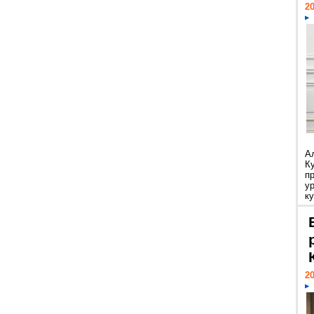
20
А
К
п
у
ку
20