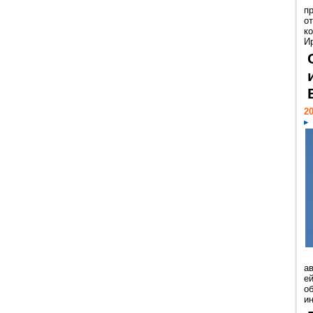
п
о
к
И
20
а
ей
о
и