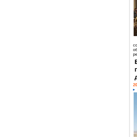
со
о
ре
20