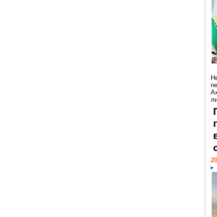
Н
п
А
ли
20