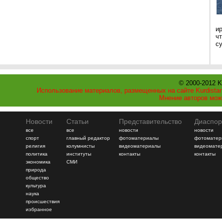
и
ч
с
© 2000-2012 K
Использование материалов, размещенных на сайте Kurdistan
Мнение авторов мож
Новости
Статьи
Представительство
Диаспор
все
все
новости
новости
спорт
главный редактор
фотоматериалы
фотоматер
религия
колумнисты
видеоматериалы
видеомате
политика
институты
контакты
контакты
экономика
СМИ
природа
общество
культура
наука
происшествия
избранное