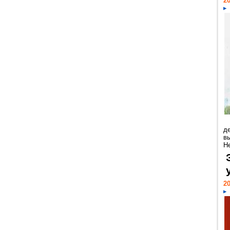
20
д
в
Н
20