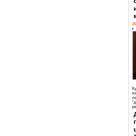
20
К
е
л
"
р