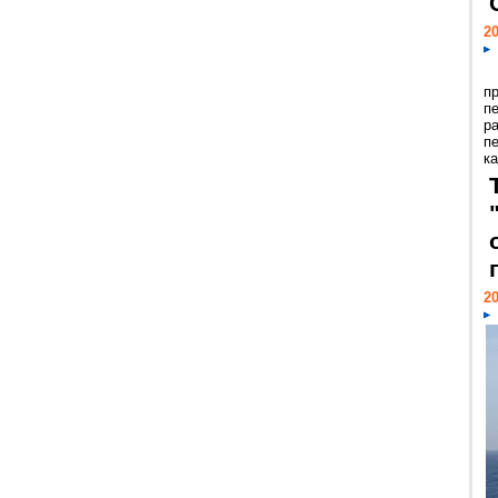
20
п
п
р
п
ка
20