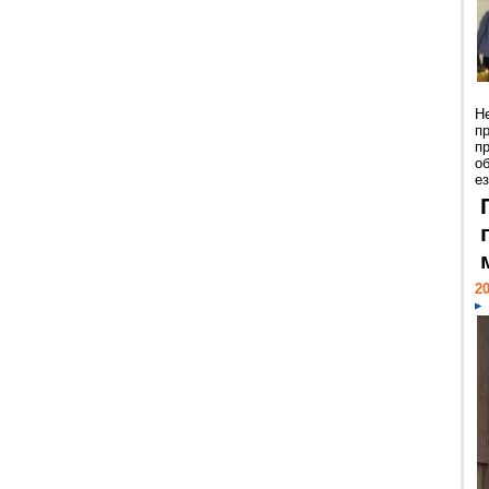
Н
п
п
о
ез
20