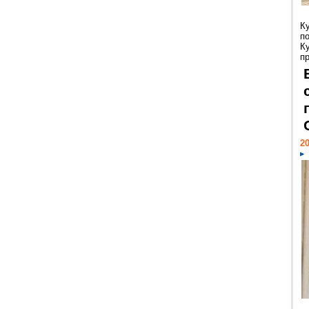
К
п
К
пр
20