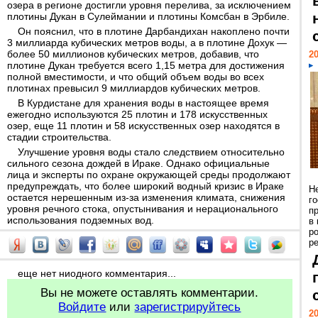
озера в регионе достигли уровня перелива, за исключением
плотины Дукан в Сулеймании и плотины Комсбан в Эрбиле.
Он пояснил, что в плотине Дарбандихан накоплено почти
3 миллиарда кубических метров воды, а в плотине Дохук —
более 50 миллионов кубических метров, добавив, что
20
плотине Дукан требуется всего 1,15 метра для достижения
полной вместимости, и что общий объем воды во всех
плотинах превысил 9 миллиардов кубических метров.
В Курдистане для хранения воды в настоящее время
ежегодно используются 25 плотин и 178 искусственных
озер, еще 11 плотин и 58 искусственных озер находятся в
стадии строительства.
Улучшение уровня воды стало следствием относительно
сильного сезона дождей в Ираке. Однако официальные
лица и эксперты по охране окружающей среды продолжают
предупреждать, что более широкий водный кризис в Ираке
Н
остается нерешенным из-за изменения климата, снижения
г
уровня речного стока, опустынивания и нерационального
п
использования подземных вод.
в
р
ре
еще нет ниодного комментария...
Вы не можете оставлять комментарии.
Войдите
или
зарегистрируйтесь
20