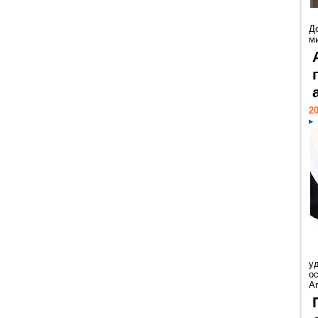
Д
м
20
у
ос
Ar