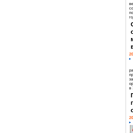
ве
с
п
го
20
р
пр
з
о
в
20