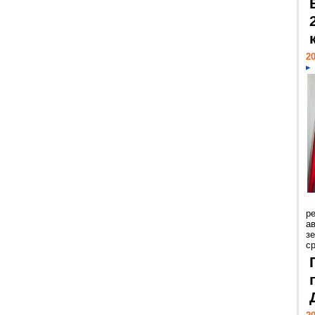
20
р
ав
з
с