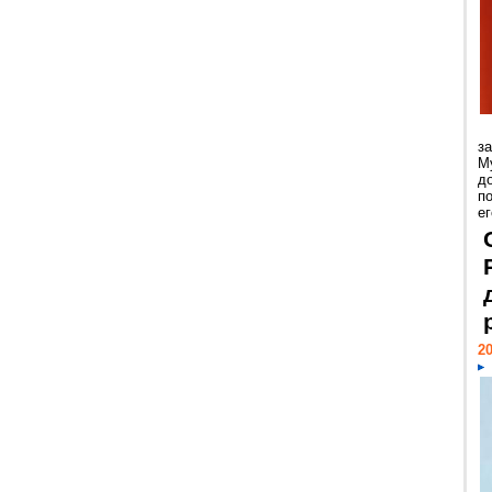
з
М
д
п
ег
20