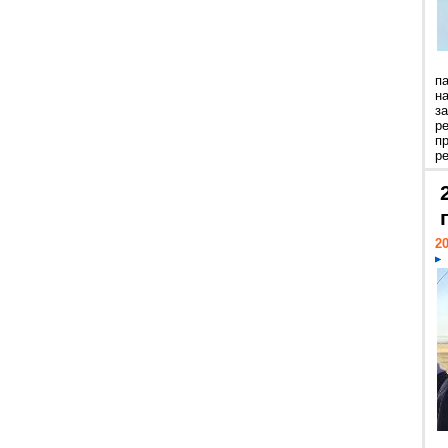
п
н
з
р
п
ре
20