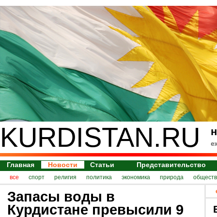
KURDISTAN.RU
н
е
Главная
Новости
Статьи
Представительство
все
спорт
религия
политика
экономика
природа
обществ
Запасы воды в
Курдистане превысили 9