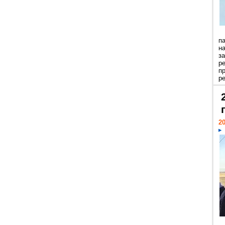
п
н
з
р
п
ре
20