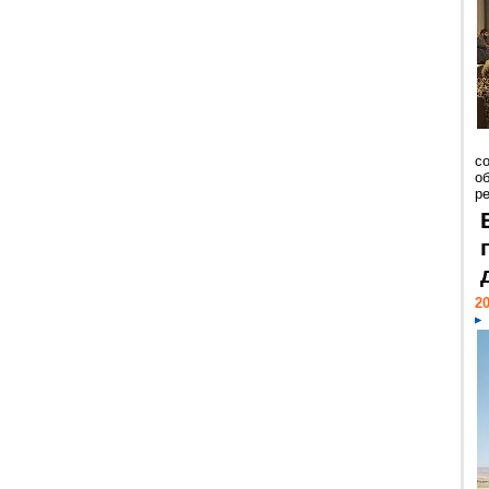
со
о
ре
20