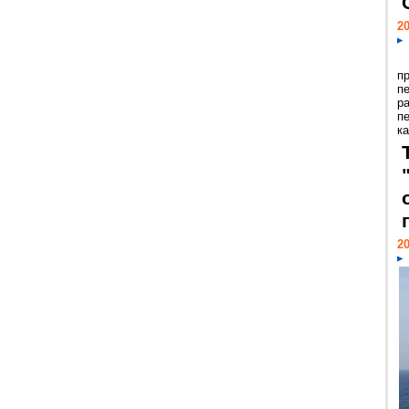
20
п
п
р
п
ка
20