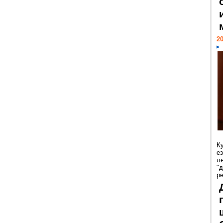
20
К
е
л
"
р