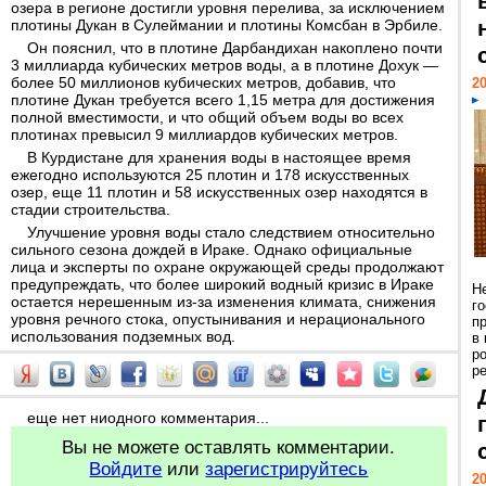
озера в регионе достигли уровня перелива, за исключением
плотины Дукан в Сулеймании и плотины Комсбан в Эрбиле.
Он пояснил, что в плотине Дарбандихан накоплено почти
3 миллиарда кубических метров воды, а в плотине Дохук —
более 50 миллионов кубических метров, добавив, что
20
плотине Дукан требуется всего 1,15 метра для достижения
полной вместимости, и что общий объем воды во всех
плотинах превысил 9 миллиардов кубических метров.
В Курдистане для хранения воды в настоящее время
ежегодно используются 25 плотин и 178 искусственных
озер, еще 11 плотин и 58 искусственных озер находятся в
стадии строительства.
Улучшение уровня воды стало следствием относительно
сильного сезона дождей в Ираке. Однако официальные
лица и эксперты по охране окружающей среды продолжают
предупреждать, что более широкий водный кризис в Ираке
Н
остается нерешенным из-за изменения климата, снижения
г
уровня речного стока, опустынивания и нерационального
п
использования подземных вод.
в
р
ре
еще нет ниодного комментария...
Вы не можете оставлять комментарии.
Войдите
или
зарегистрируйтесь
20