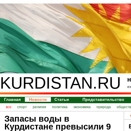
KURDISTAN.RU
н
е
Главная
Новости
Статьи
Представительство
все
спорт
религия
политика
экономика
природа
обществ
Запасы воды в
Курдистане превысили 9