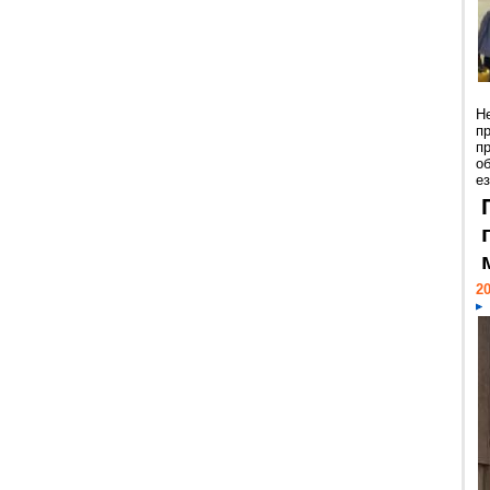
Н
п
п
о
ез
20