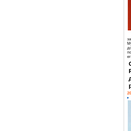
з
М
д
п
ег
20