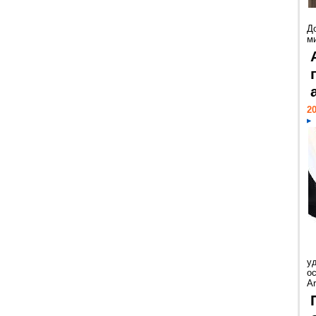
Д
м
20
у
ос
Ar