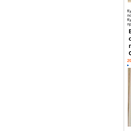
К
п
К
пр
20