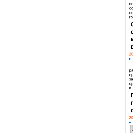
ве
с
п
го
20
р
пр
з
о
в
20