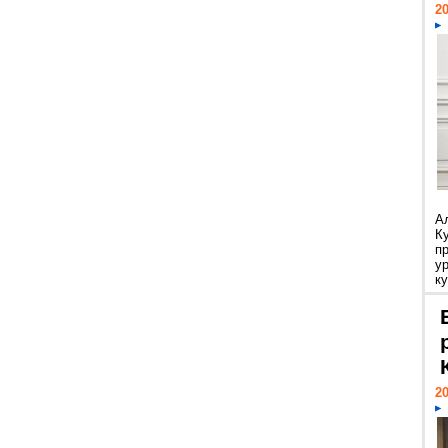
20
А
К
п
у
ку
20