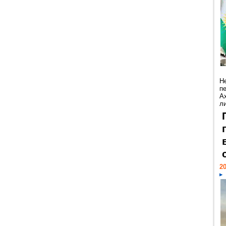
Н
п
А
ли
20