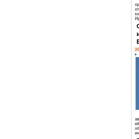
п
о
к
И
20
а
ей
о
и