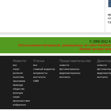
и
ч
с
© 2000-2012 K
Использование материалов, размещенных на сайте Kurdistan
Мнение авторов мож
Новости
Статьи
Представительство
Диаспор
все
все
новости
новости
спорт
главный редактор
фотоматериалы
фотоматер
религия
колумнисты
видеоматериалы
видеомате
политика
институты
контакты
контакты
экономика
СМИ
природа
общество
культура
наука
происшествия
избранное