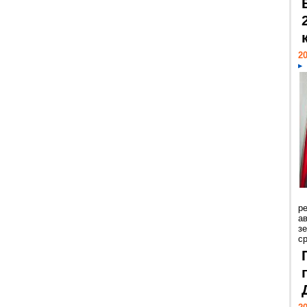
20
р
ав
з
с