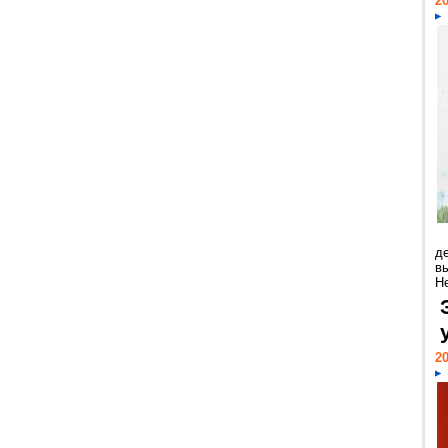
20
д
в
Н
20