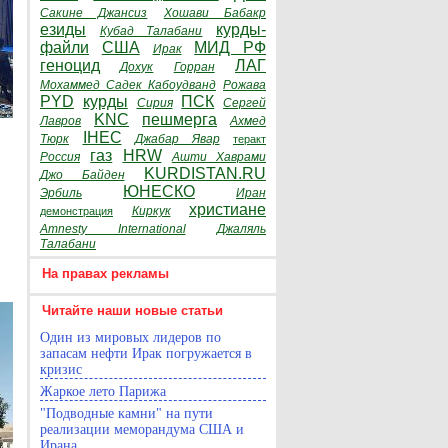
Сакине Джансиз
Хошави Бабакр
езиды
курды-
Кубад Талабани
файли
США
МИД РФ
Ирак
геноцид
ЛАГ
Дохук
Горран
Мохаммед Садек Кабоудванд
Рожава
PYD
курды
ПСК
Сирия
Сергей
KNC
пешмерга
Лавров
Ахмед
IHEC
Тюрк
Джабар Явар
теракт
газ
HRW
Россия
Ашти Хаврами
KURDISTAN.RU
Джо Байден
ЮНЕСКО
Эрбиль
Иран
христиане
Киркук
демонстрация
Amnesty International
Джаляль
Талабани
На правах рекламы
Читайте наши новые статьи
Один из мировых лидеров по
запасам нефти Ирак погружается в
кризис
Жаркое лето Парижа
"Подводные камни" на пути
реализации меморандума США и
Ирана