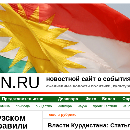
N.RU
новостной сайт о события
ежедневные новости политики, культур
Представительство
Диаспора
Фото
Видео
Оп
номика
природа
общество
культура
наука
происшествия
изб
еще в рубрике
узском
равили
Власти Курдистана: Стать