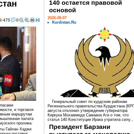
стан
140 остается правовой
основой
2026-08-07
475
0
Kurdistan.Ru
Генеральный совет по курдским районам
апасами
Регионального правительства Курдистана (КРГ
мости, и торговля
августа отклонил утверждение губернатора
тивным маршрутам
Киркука Мохаммеда Самаана Аги о том, что
омышленная палата
статья 140 Конституции Ирака утратила силу...
музского пролива.
Президент Барзани
аты Гайлан Хаджи
почки поставок