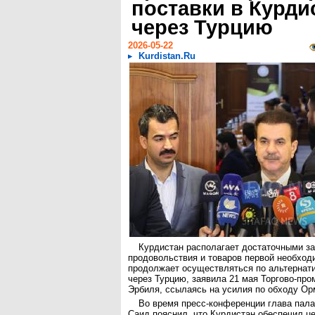
поставки в Курди
через Турцию
2026-05-22
Kurdistan.Ru
Курдистан располагает достаточными з
продовольствия и товаров первой необходи
продолжает осуществляться по альтерна
через Турцию, заявила 21 мая Торгово-пр
Эрбиля, ссылаясь на усилия по обходу Ор
Во время пресс-конференции глава пал
Саид пояснил, что Курдистан обеспечил це