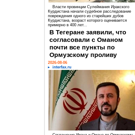
Власти провинции Сулеймания Иракского
Курдистана начали судебное расследование
повреждения одного из старейших дубов
Курдистана, возраст которого оценивается
примерно в 400 лет...
В Тегеране заявили, что
согласовали с Оманом
почти все пункты по
Ормузскому проливу
2026-08-06
interfax.ru
Соглашение Ирана и Омана по Ормузскому