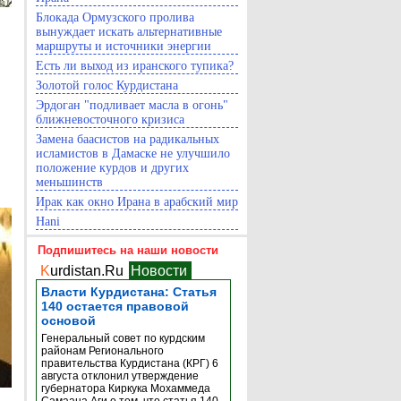
Блокада Ормузского пролива
вынуждает искать альтернативные
маршруты и источники энергии
Есть ли выход из иранского тупика?
Золотой голос Курдистана
Эрдоган "подливает масла в огонь"
ближневосточного кризиса
Замена баасистов на радикальных
исламистов в Дамаске не улучшило
положение курдов и других
меньшинств
Ирак как окно Ирана в арабский мир
Hani
Подпишитесь на наши новости
K
urdistan.Ru
Новости
Власти Курдистана: Статья
140 остается правовой
основой
Генеральный совет по курдским
районам Регионального
правительства Курдистана (КРГ) 6
августа отклонил утверждение
губернатора Киркука Мохаммеда