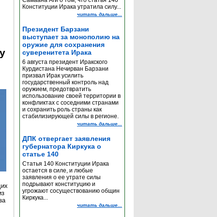
Самаана Аги о том, что статья 140
Конституции Ирака утратила силу...
читать дальше...
Президент Барзани
выступает за монополию на
оружие для сохранения
y
суверенитета Ирака
6 августа президент Иракского
Курдистана Нечирван Барзани
призвал Ирак усилить
государственный контроль над
оружием, предотвратить
использование своей территории в
конфликтах с соседними странами
и сохранить роль страны как
стабилизирующей силы в регионе.
читать дальше...
ДПК отвергает заявления
губернатора Киркука о
статье 140
Статья 140 Конституции Ирака
остается в силе, и любые
заявления о ее утрате силы
подрывают конституцию и
щих
угрожают сосуществованию общин
из
Киркука...
за
читать дальше...