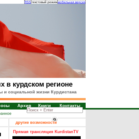
RSS
текстовый режим
мобильная версия
х в курдском регионе
ы и социальной жизни Курдистана
росы
Архив
Книги
Контакты
ранное
другие возможности
Прямая трансляция KurdistanTV
я