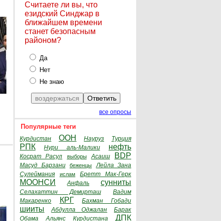
Считаете ли вы, что
езидский Синджар в
ближайшем времени
станет безопасным
районом?
Да
Нет
Не знаю
все опросы
Популярные теги
ООН
Курдистан
Науруз
Турция
РПК
нефть
Нури аль-Малики
BDP
Косрат Расул
Асаиш
выборы
Масуд Барзани
Лейла Зана
беженцы
Сулеймания
Бретт Мак-Герк
ислам
МООНСИ
сунниты
Анфаль
Селахаттин Демирташ
Вадим
КРГ
Макаренко
Бахман Гобади
шииты
Абдулла Оджалан
Барак
ДПК
Обама
Альянс Курдистана