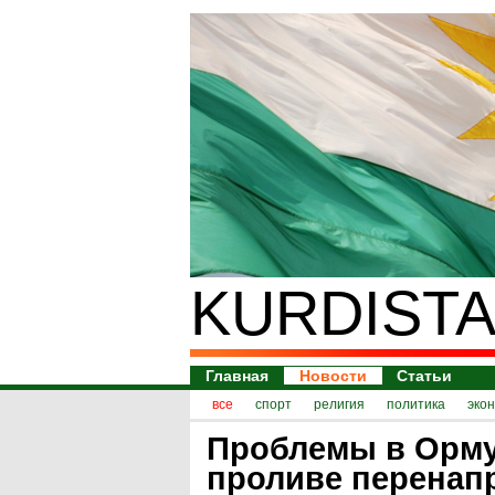
KURDISTA
Главная
Новости
Статьи
все
спорт
религия
политика
эко
Проблемы в Орм
проливе перенап