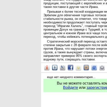
продукции, поступающей с европейских и а
также поставки в другие части Ирака.
Призывая к более тесной координации 
Эрбилем для облегчения торговых потоков
стабильности рынка, он отметил, что това
необходимости продолжают поступать чер
переход "Ибрагим Халиль", главный торго
провинции Дохук на границе с Турцией, в т
центральном и южном Ираке все чаще пола
переход, чтобы избежать потенциального 
Стратегический морской переход остает
степени закрытым с 28 февраля после во
против Ирана, что нарушает потоки энерго
грузов, а также вынуждает страны, включа
направляет примерно 95% своего экспорта
водному пути, сокращать поставки.
еще нет ниодного комментария...
Вы не можете оставлять ко
Войдите
или
зарегистри