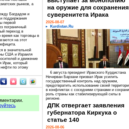
выступает за монополию
зиатских рынков, а
на оружие для сохранения
суверенитета Ирака
между Багдадом и
 и поддержания
2026-08-07
ры первой
Kurdistan.Ru
ез пограничный
вый переход в
о время как торговцы в
гаются на этот
дефицита.
ся в значительной
йны США и Израиля
носителей и движение
я Ирак, который
 нефти по этому
6 августа президент Иракского Курдистана
Нечирван Барзани призвал Ирак усилить
государственный контроль над оружием,
предотвратить использование своей территори
в конфликтах с соседними странами и сохрани
роль страны как стабилизирующей силы в
регионе.
мментарии.
ДПК отвергает заявления
руйтесь
губернатора Киркука о
статье 140
2026-08-06