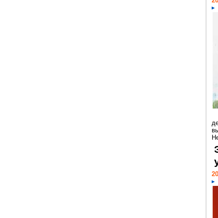
20
д
в
Н
20