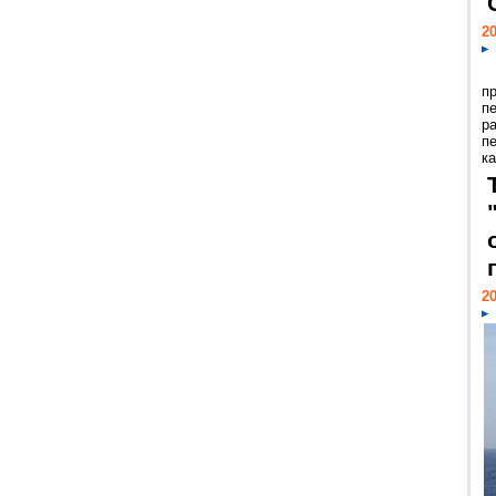
20
п
п
р
п
ка
20