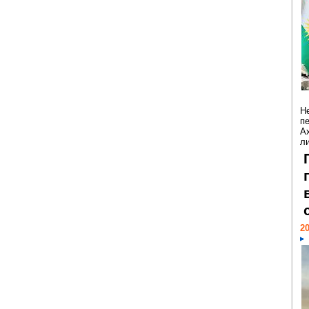
Н
п
А
ли
20