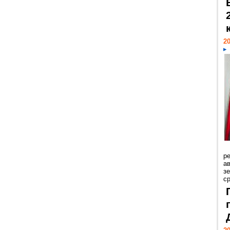
20
р
ав
з
с