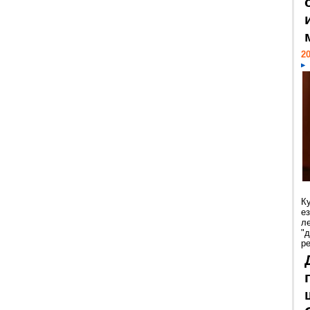
20
К
е
л
"
р