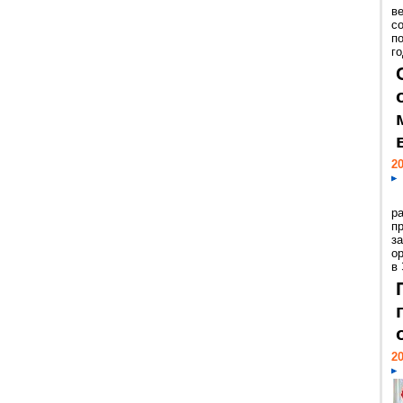
ве
с
п
го
20
р
пр
з
о
в
20