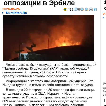
оппозиции в Эрбиле
2026-05-25
465
0
Kurdistan.Ru
20
Четыре ракеты были выпущены по базе, принадлежащей
"Партии свободы Курдистана" (РАК), иранской курдской
оппозиционной группе, в Эрбиле. Об этом сообщил в
субботу источник в службах безопасности.
Информации о жертвах или материальном ущербе нет.
Р
Ни одна группа не взяла на себя ответственность за удар.
а
В период с 20 февраля по 20 апреля на фоне эскалации
К
конфликта с участием США, Израиля и Ирана,
ст
правительство Иракского Курдистана зафиксировало уже
809 атак беспилотников и ракет по курдскому региону
Ирака. Погибли 20 человек и 123 получили ранения.