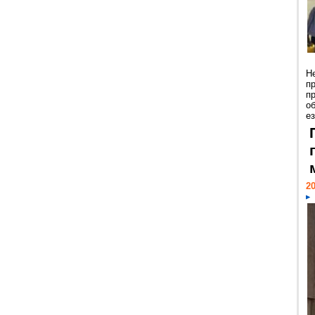
Н
п
п
о
ез
20