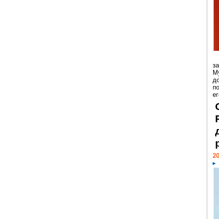
з
М
д
п
ег
20