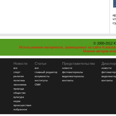
и
ч
с
© 2000-2012 K
Использование материалов, размещенных на сайте Kurdistan
Мнение авторов мож
Новости
Статьи
Представительство
Диаспор
все
все
новости
новости
спорт
главный редактор
фотоматериалы
фотоматер
религия
колумнисты
видеоматериалы
видеомате
политика
институты
контакты
контакты
экономика
СМИ
природа
общество
культура
наука
происшествия
избранное