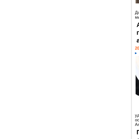
Д
м
20
у
ос
Ar