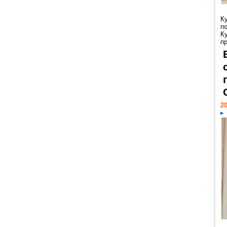
К
п
К
пр
20