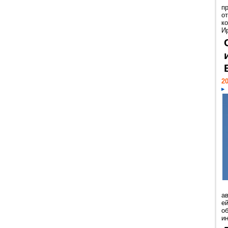
п
о
к
И
20
а
ей
о
и