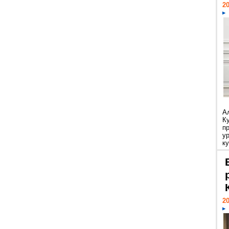
20
А
К
п
у
ку
20