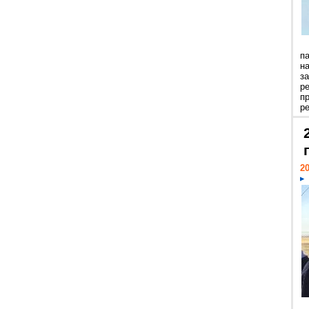
п
н
з
р
п
ре
20