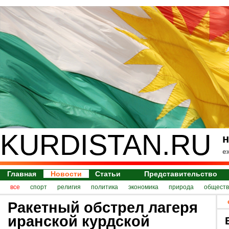
KURDISTAN.RU
н
е
Главная
Новости
Статьи
Представительство
все
спорт
религия
политика
экономика
природа
обществ
Ракетный обстрел лагеря
иранской курдской