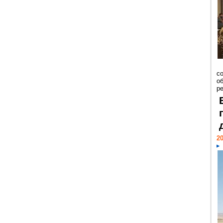
со
о
ре
20