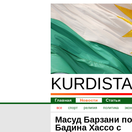
KURDISTA
Главная
Новости
Статьи
все
спорт
религия
политика
эко
Масуд Барзани п
Бадина Хассо с