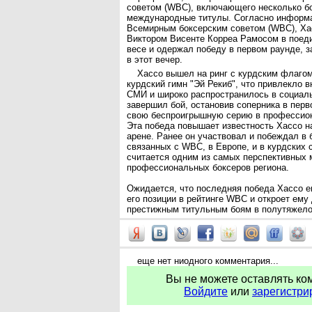
советом (WBC), включающего несколько бо
международные титулы. Согласно информа
Всемирным боксерским советом (WBC), Ха
Виктором Висенте Корреа Рамосом в поед
весе и одержал победу в первом раунде, з
в этот вечер.
Хассо вышел на ринг с курдским флагом
курдский гимн "Эй Рекиб", что привлекло 
СМИ и широко распространилось в социаль
завершил бой, остановив соперника в перв
свою беспроигрышную серию в профессион
Эта победа повышает известность Хассо 
арене. Ранее он участвовал и побеждал в 
связанных с WBC, в Европе, и в курдских 
считается одним из самых перспективных
профессиональных боксеров региона.
Ожидается, что последняя победа Хассо 
его позиции в рейтинге WBC и откроет ему
престижным титульным боям в полутяжело
еще нет ниодного комментария...
Вы не можете оставлять ко
Войдите
или
зарегистри