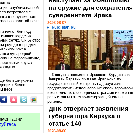
выступает за монополию
ев за
на оружие для сохранения
ции, опубликованной
ссо встретился с
суверенитета Ирака
инке в полутяжелом
авоевав золотой пояс
2026-08-07
Kurdistan.Ru
 и начал бой под
внимание курдских
ных сетях. Он быстро
ом раунде и продлив
альном боксе.
на международной
боях на мероприятиях,
спортивных кругах
 молодых
6 августа президент Иракского Курдистана
Нечирван Барзани призвал Ирак усилить
еще больше укрепит
государственный контроль над оружием,
 двери к более
предотвратить использование своей территори
м весе.
в конфликтах с соседними странами и сохрани
роль страны как стабилизирующей силы в
регионе.
ДПК отвергает заявления
губернатора Киркука о
мментарии.
статье 140
руйтесь
2026-08-06