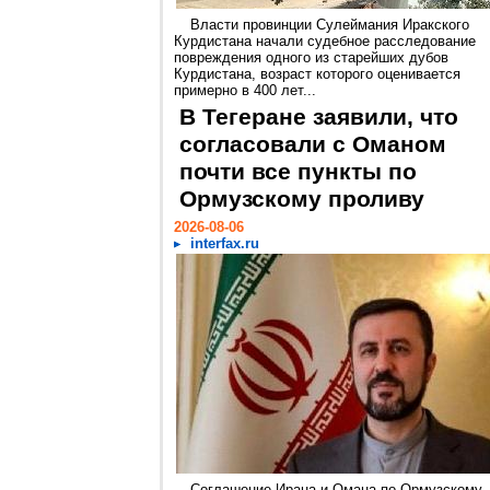
Власти провинции Сулеймания Иракского
Курдистана начали судебное расследование
повреждения одного из старейших дубов
Курдистана, возраст которого оценивается
примерно в 400 лет...
В Тегеране заявили, что
согласовали с Оманом
почти все пункты по
Ормузскому проливу
2026-08-06
interfax.ru
Соглашение Ирана и Омана по Ормузскому