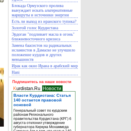
Блокада Ормузского пролива
вынуждает искать альтернативные
маршруты и источники энергии
Есть ли выход из иранского тупика?
Золотой голос Курдистана
Эрдоган "подливает масла в огонь"
ближневосточного кризиса
Замена баасистов на радикальных
исламистов в Дамаске не улучшило
положение курдов и других
меньшинств
Ирак как окно Ирана в арабский мир
Hani
Подпишитесь на наши новости
K
urdistan.Ru
Новости
Власти Курдистана: Статья
140 остается правовой
основой
Генеральный совет по курдским
районам Регионального
правительства Курдистана (КРГ) 6
августа отклонил утверждение
губернатора Киркука Мохаммеда