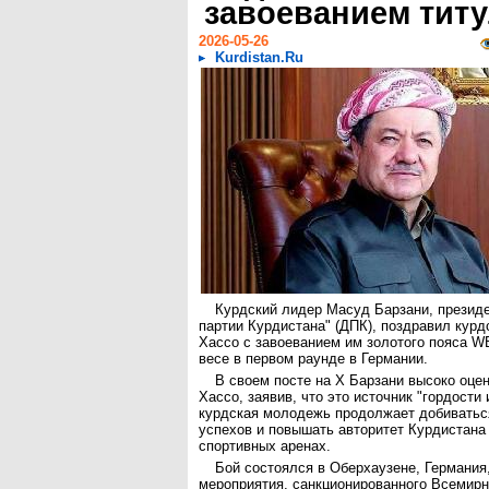
завоеванием тит
2026-05-26
Kurdistan.Ru
Курдский лидер Масуд Барзани, презид
партии Курдистана" (ДПК), поздравил курд
Хассо с завоеванием им золотого пояса 
весе в первом раунде в Германии.
В своем посте на X Барзани высоко оце
Хассо, заявив, что это источник "гордости 
курдская молодежь продолжает добивать
успехов и повышать авторитет Курдистана
спортивных аренах.
Бой состоялся в Оберхаузене, Германия
мероприятия, санкционированного Всемир