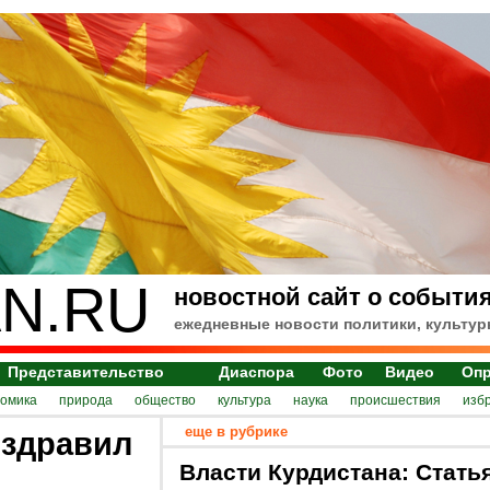
N.RU
новостной сайт о события
ежедневные новости политики, культур
Представительство
Диаспора
Фото
Видео
Оп
номика
природа
общество
культура
наука
происшествия
изб
еще в рубрике
оздравил
Власти Курдистана: Стать