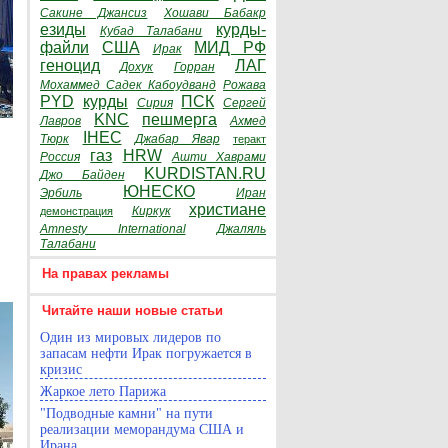
Сакине Джансиз
Хошави Бабакр
езиды
курды-
Кубад Талабани
файли
США
МИД РФ
Ирак
геноцид
ЛАГ
Дохук
Горран
Мохаммед Садек Кабоудванд
Рожава
PYD
курды
ПСК
Сирия
Сергей
KNC
пешмерга
Лавров
Ахмед
IHEC
Тюрк
Джабар Явар
теракт
газ
HRW
Россия
Ашти Хаврами
KURDISTAN.RU
Джо Байден
ЮНЕСКО
Эрбиль
Иран
христиане
Киркук
демонстрация
Amnesty International
Джаляль
Талабани
На правах рекламы
Читайте наши новые статьи
Один из мировых лидеров по
запасам нефти Ирак погружается в
кризис
Жаркое лето Парижа
"Подводные камни" на пути
реализации меморандума США и
Ирана