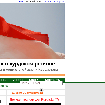
RSS
текстовый режим
мобильная версия
х в курдском регионе
ы и социальной жизни Курдистана
росы
Архив
Книги
Контакты
ранное
другие возможности
Прямая трансляция KurdistanTV
я