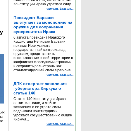
Самаана Аги о том, что статья 140
Конституции Ирака утратила силу...
читать дальше...
Президент Барзани
выступает за монополию на
оружие для сохранения
y
суверенитета Ирака
6 августа президент Иракского
Курдистана Нечирван Барзани
призвал Ирак усилить
государственный контроль над
оружием, предотвратить
использование своей территории в
конфликтах с соседними странами
и сохранить роль страны как
стабилизирующей силы в регионе.
читать дальше...
ДПК отвергает заявления
губернатора Киркука о
статье 140
Статья 140 Конституции Ирака
остается в силе, и любые
заявления о ее утрате силы
подрывают конституцию и
щих
угрожают сосуществованию общин
из
Киркука...
за
читать дальше...