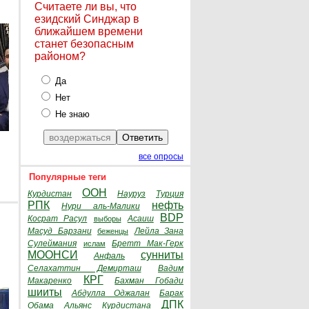
Считаете ли вы, что
езидский Синджар в
ближайшем времени
станет безопасным
районом?
Да
Нет
Не знаю
все опросы
Популярные теги
ООН
Курдистан
Науруз
Турция
РПК
нефть
Нури аль-Малики
BDP
Косрат Расул
Асаиш
выборы
Масуд Барзани
Лейла Зана
беженцы
Сулеймания
Бретт Мак-Герк
ислам
МООНСИ
сунниты
Анфаль
Селахаттин Демирташ
Вадим
КРГ
Макаренко
Бахман Гобади
шииты
Абдулла Оджалан
Барак
ДПК
Обама
Альянс Курдистана