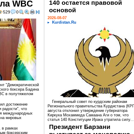
ула WBC
140 остается правовой
основой
529
0
2026-08-07
Kurdistan.Ru
ент "Демократической
ского боксера Бадина
WBC в полутяжелом
Генеральный совет по курдским районам
нил достижение
Регионального правительства Курдистана (КРГ
и радости", что
августа отклонил утверждение губернатора
ся международных
Киркука Мохаммеда Самаана Аги о том, что
 на мировых
статья 140 Конституции Ирака утратила силу...
Президент Барзани
, в рамках
ным боксерским