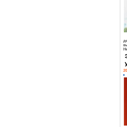
д
в
Н
20