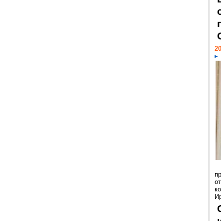
20
п
о
к
И