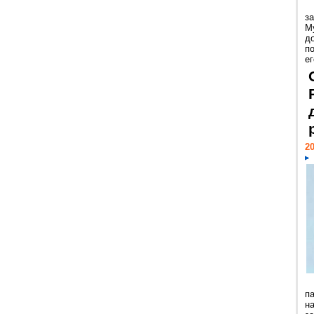
з
М
д
п
ег
20
п
н