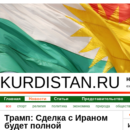
KURDISTAN.RU
н
е
Главная
Новости
Статьи
Представительство
все
спорт
религия
политика
экономика
природа
обществ
Трамп: Сделка с Ираном
будет полной