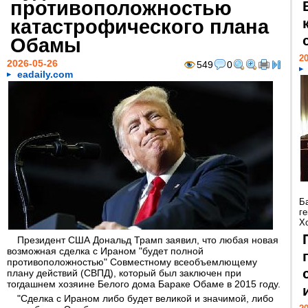
противоположностью
катастрофического плана
Обамы
20
2026-05-26
549
0
eadaily.com
Б
г
Х
Президент США Дональд Трамп заявил, что любая новая
возможная сделка с Ираном "будет полной
противоположностью" Совместному всеобъемлющему
плану действий (СВПД), который был заключен при
тогдашнем хозяине Белого дома Бараке Обаме в 2015 году.
"Сделка с Ираном либо будет великой и значимой, либо