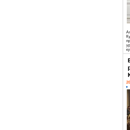
А
К
п
у
ку
20