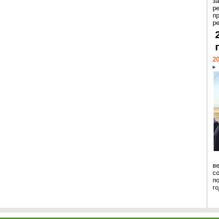
з
р
п
ре
20
ве
с
п
го