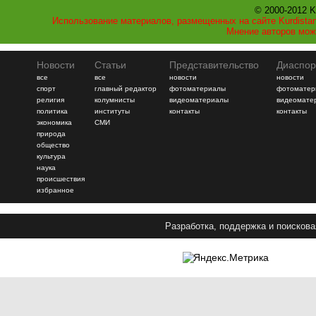
© 2000-2012 K
Использование материалов, размещенных на сайте Kurdistan
Мнение авторов мож
Новости
Статьи
Представительство
Диаспор
все
все
новости
новости
спорт
главный редактор
фотоматериалы
фотоматер
религия
колумнисты
видеоматериалы
видеомате
политика
институты
контакты
контакты
экономика
СМИ
природа
общество
культура
наука
происшествия
избранное
Разработка, поддержка и поискова