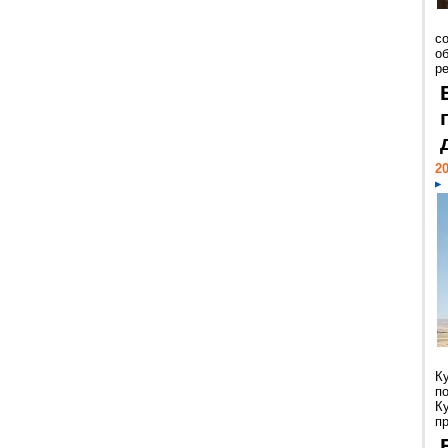
со
о
ре
20
К
п
К
пр