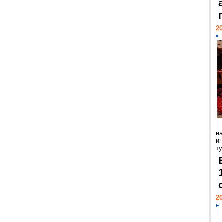
20
н
и
ту
20