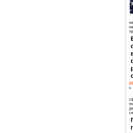
н
н
пр
20
с
п
д
се