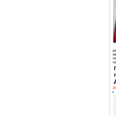
р
ав
з
с
20