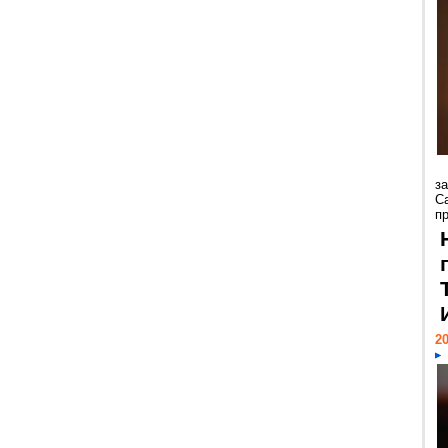
з
С
пр
20