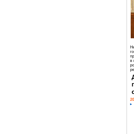
Н
г
п
в
р
ре
20