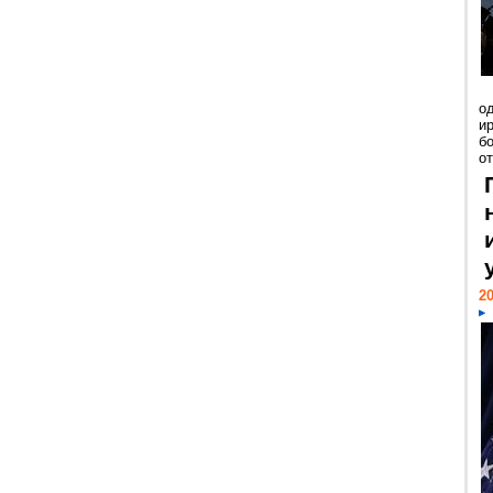
о
и
б
от
20