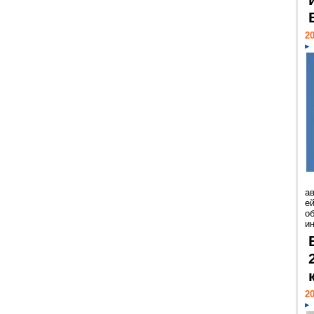
20
а
ей
о
и
20