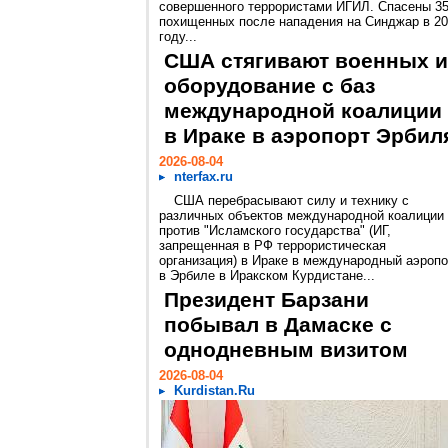
совершенного террористами ИГИЛ. Спасены 3
похищенных после нападения на Синджар в 2
году...
США стягивают военных и
оборудование с баз
международной коалиции
в Ираке в аэропорт Эрбил
2026-08-04
nterfax.ru
США перебрасывают силу и технику с
различных объектов международной коалиции
против "Исламского государства" (ИГ,
запрещенная в РФ террористическая
организация) в Ираке в международный аэропо
в Эрбиле в Иракском Курдистане...
Президент Барзани
побывал в Дамаске с
однодневным визитом
2026-08-04
Kurdistan.Ru