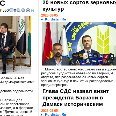
ДС
20 новых сортов зерновы
культур
550
0
2026-08-05
Kurdistan.Ru
Министерство сельского хозяйства и водны
ресурсов Курдистана объявило во вторник, 4
августа, что разработало 20 новых сортов
Барзани 26 мая
зерновых культур и начнет их распределение
ми демократическими
среди фермеров...
Глава СДС назвал визит
одовала подробности
президента Барзани в
м Барзани для
Дамаск историческим
рямых переговоров
маском, а в феврале
2026-08-05
ом "Демократической
Kurdistan.Ru
и и министром