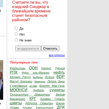
Считаете ли вы, что
езидский Синджар в
й
ближайшем времени
станет безопасным
районом?
Да
Нет
Не знаю
все опросы
Популярные теги
ООН
Курдистан
Науруз
Турция
РПК
нефть
Нури аль-Малики
BDP
Косрат Расул
Асаиш
выборы
Масуд Барзани
Лейла Зана
беженцы
Сулеймания
Бретт Мак-Герк
ислам
МООНСИ
сунниты
Анфаль
Селахаттин Демирташ
Вадим
КРГ
Макаренко
Бахман Гобади
шииты
з
Абдулла Оджалан
Барак
ДПК
Обама
Альянс Курдистана