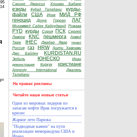
595
Сакине Джансиз
Хошави Бабакр
014
езиды
курды-
Кубад Талабани
файли
США
МИД РФ
Ирак
геноцид
ЛАГ
Дохук
Горран
Мохаммед Садек Кабоудванд
Рожава
PYD
курды
ПСК
Сирия
Сергей
KNC
пешмерга
Лавров
Ахмед
я
IHEC
Тюрк
Джабар Явар
теракт
газ
HRW
Россия
Ашти Хаврами
KURDISTAN.RU
Джо Байден
ЮНЕСКО
Эрбиль
Иран
христиане
Киркук
демонстрация
Amnesty International
Джаляль
Талабани
рт
На правах рекламы
Читайте наши новые статьи
Один из мировых лидеров по
запасам нефти Ирак погружается в
кризис
Жаркое лето Парижа
"Подводные камни" на пути
реализации меморандума США и
Ирана