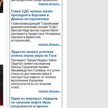
распределение среди фермеров...
читать дальше...
Глава СДС назвал визит
президента Барзани в
Дамаск историческим
Главнокомандующий "Сирийскими
демократическими силами" (СДС)
Мазлум Абди высоко оценил визит
президента Курдистана Нечирвана
Барзани в Дамаск как
исторический...
читать дальше...
Эрдоган назвал условие
успеха плана мира по Газе
Президент Турции Реджеп Тайип
Эрдоган заявил наследному
принцу Саудовской Аравии
Мухаммеду бин Салману, что успех
плана по достижению мира в
секторе Газа зависит от полного
выполнения Израилем
обязательств по его второму
этапу...
читать дальше...
Один из мировых лидеров
по запасам нефти Ирак
погружается в кризис