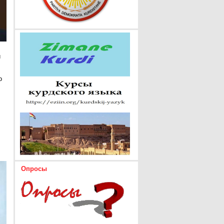
и
о
Опросы