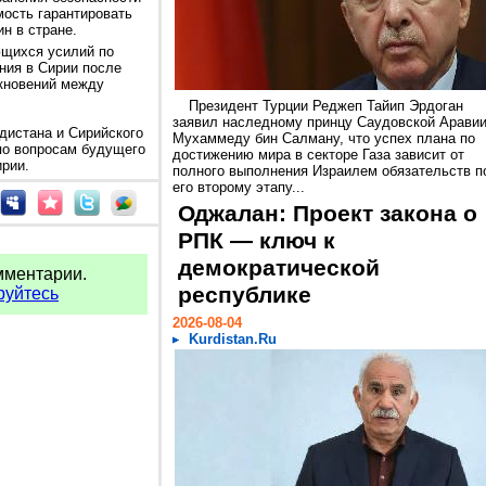
мость гарантировать
н в стране.
ющихся усилий по
ния в Сирии после
лкновений между
Президент Турции Реджеп Тайип Эрдоган
заявил наследному принцу Саудовской Арави
дистана и Сирийского
Мухаммеду бин Салману, что успех плана по
по вопросам будущего
достижению мира в секторе Газа зависит от
ирии.
полного выполнения Израилем обязательств п
его второму этапу...
Оджалан: Проект закона о
РПК — ключ к
демократической
мментарии.
республике
руйтесь
2026-08-04
Kurdistan.Ru