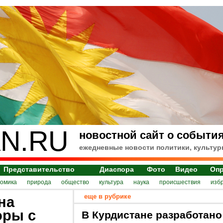
N.RU
новостной сайт о события
ежедневные новости политики, культур
Представительство
Диаспора
Фото
Видео
Оп
номика
природа
общество
культура
наука
происшествия
изб
еще в рубрике
на
оры с
В Курдистане разработано