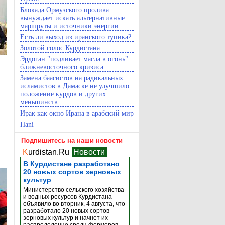
Блокада Ормузского пролива
вынуждает искать альтернативные
маршруты и источники энергии
Есть ли выход из иранского тупика?
Золотой голос Курдистана
Эрдоган "подливает масла в огонь"
ближневосточного кризиса
Замена баасистов на радикальных
исламистов в Дамаске не улучшило
положение курдов и других
меньшинств
Ирак как окно Ирана в арабский мир
Hani
Подпишитесь на наши новости
K
urdistan.Ru
Новости
В Курдистане разработано
20 новых сортов зерновых
культур
Министерство сельского хозяйства
и водных ресурсов Курдистана
объявило во вторник, 4 августа, что
разработало 20 новых сортов
зерновых культур и начнет их