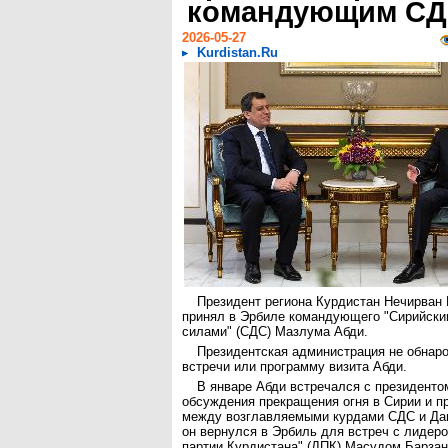
командующим С
2026-05-27
Kurdistan.Ru
Президент региона Курдистан Нечирван 
принял в Эрбиле командующего "Сирийски
силами" (СДС) Мазлума Абди.
Президентская администрация не обнар
встречи или программу визита Абди.
В январе Абди встречался с президенто
обсуждения прекращения огня в Сирии и п
между возглавляемыми курдами СДС и Да
он вернулся в Эрбиль для встреч с лидер
партии Курдистана" (ДПК) Масудом Барзан