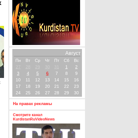
х
Август
Пн
Вт
Ср
Чт
Пт
Сб
Вс
27
28
29
30
31
1
2
3
4
5
6
7
8
9
10
11
12
13
14
15
16
х
17
18
19
20
21
22
23
24
25
26
27
28
29
30
На правах рекламы
Смотрите канал
KurdistanRuVideoNews