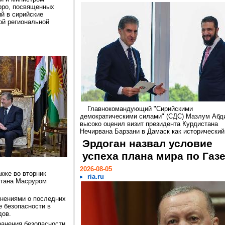
рро, посвященных
й в сирийские
ой региональной
Главнокомандующий "Сирийскими
демократическими силами" (СДС) Мазлум Абд
высоко оценил визит президента Курдистана
Нечирвана Барзани в Дамаск как исторический.
Эрдоган назвал условие
успеха плана мира по Газ
2026-08-05
кже во вторник
ria.ru
стана Масруром
нениями о последних
е безопасности в
дов.
ранения безопасности