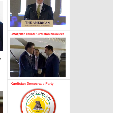
Смотрите канал KurdistanRuCollect
и
..
е
Kurdistan Democratic Party