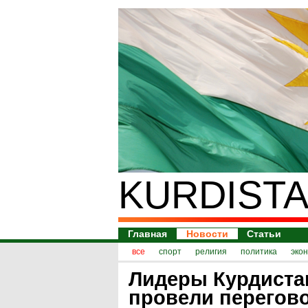
KURDISTA
Главная
Новости
Статьи
все
спорт
религия
политика
эко
Лидеры Курдиста
провели перегов