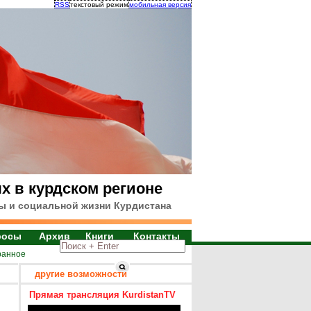
RSS
текстовый режим
мобильная версия
х в курдском регионе
ы и социальной жизни Курдистана
росы
Архив
Книги
Контакты
ранное
другие возможности
Прямая трансляция KurdistanTV