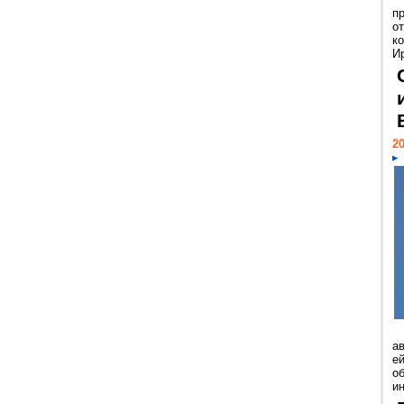
п
о
к
И
20
а
ей
о
и