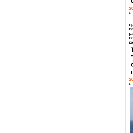
20
п
п
р
п
ка
20