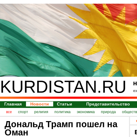
KURDISTAN.RU
н
е
Главная
Новости
Статьи
Представительство
все
спорт
религия
политика
экономика
природа
обществ
Дональд Трамп пошел на
Оман