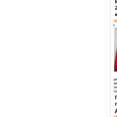
20
р
ав
з
с