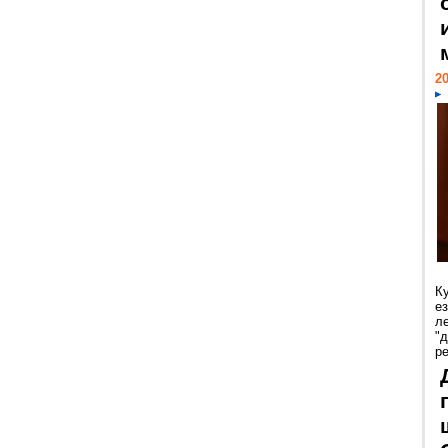
20
К
е
л
"
р