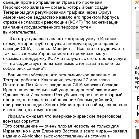
санкций против Управления Ирана по проливам
20
Персидского залива — органа, который был создан
Тегераном для регулирования трафика через Ормуз.
Американское ведомство назвало его проектом Корпуса
стражей исламской революции (КСИР) "по монетизации
кампании государственного террора путем
вымогательства".
"Эта структура возглавляет контролируемую Ираном
схему, которая грубо нарушает международное право и
санкции США,— заявил Минфин.— Все, кто сотрудничает с
так называемым Управлением по проливам, могут
оказывать поддержку КСИР и получать с его стороны услуги
— что содействует попыткам вымогательства и влечет за
собой риск санкций".
А
К
Вашингтон убежден, что экономическое давление на
п
Тегеран работает. Как заявил вечером 27 мая глава
у
Пентагона Пит Хегсет, введенная США морская блокада
ку
Ирана нанесла серьезный удар по иранской экономике.
Однако если Исламская Республика сорвет переговорный
процесс, то ее ждет возобновление боевых действий,
пригрозил господин Хегсет. Министерство войны, следовало
из его слов, к этому готово.
Израиль ожидает, что американо-иранские переговоры
все-таки сорвутся.
20
"Это соглашение — очень плохая новость не только для
Израиля, но и для Ближнего Востока и всего мира,— заявил
изданию Al-Monitor высокопоставленный источник в