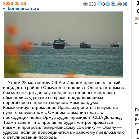
2026-05-28
630
0
kommersant.ru
20
Утром 28 мая между США и Ираном произошел новый
инцидент в районе Ормузского пролива. Он стал вторым за
без малого три дня случаем, когда стороны конфликта
обменялись ударами во время продолжающихся
переговоров о проекте мирного меморандума.
Комментируя стремление Ирана закрепить в документе
Р
пункт о совместном с Оманом взимании платы с
а
проходящих через Ормуз судов, президент США Дональд
К
Трамп заявил, что пролив не будет контролироваться
ст
никем, и пригрозил американскому союзнику — Оману —
ударом, если он присоединится к иранскому предложению
о регулировании прохода.