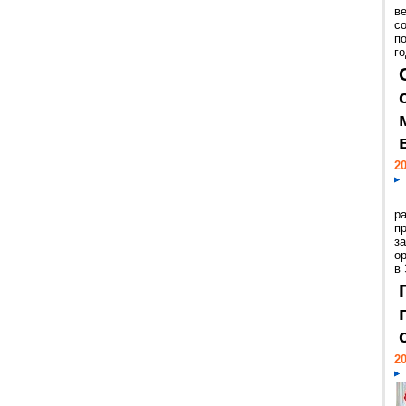
ве
с
п
го
20
р
пр
з
о
в
20