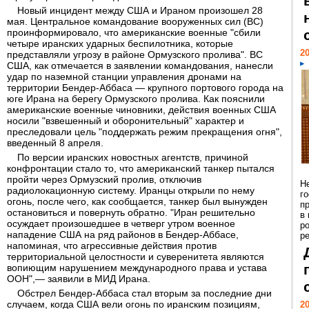
Новый инцидент между США и Ираном произошел 28
мая. Центральное командование вооруженных сил (ВС)
проинформировало, что американские военные "сбили
четыре иранских ударных беспилотника, которые
20
представляли угрозу в районе Ормузского пролива". ВС
США, как отмечается в заявлении командования, нанесли
удар по наземной станции управления дронами на
территории Бендер-Аббаса — крупного портового города на
юге Ирана на берегу Ормузского пролива. Как пояснили
американские военные чиновники, действия военных США
носили "взвешенный и оборонительный" характер и
преследовали цель "поддержать режим прекращения огня",
введенный 8 апреля.
По версии иранских новостных агентств, причиной
конфронтации стало то, что американский танкер пытался
пройти через Ормузский пролив, отключив
Н
радиолокационную систему. Иранцы открыли по нему
г
огонь, после чего, как сообщается, танкер был вынужден
п
остановиться и повернуть обратно. "Иран решительно
в
осуждает произошедшее в четверг утром военное
р
нападение США на ряд районов в Бендер-Аббасе,
ре
напоминая, что агрессивные действия против
территориальной целостности и суверенитета являются
вопиющим нарушением международного права и устава
ООН",— заявили в МИД Ирана.
Обстрел Бендер-Аббаса стал вторым за последние дни
случаем, когда США вели огонь по иранским позициям,
20