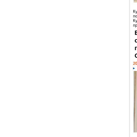
К
п
К
пр
20