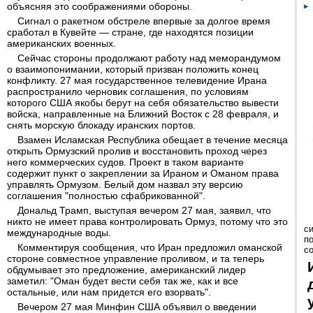
объясняя это соображениями обороны.
Сигнал о ракетном обстреле впервые за долгое время
сработал в Кувейте — стране, где находятся позиции
американских военных.
Сейчас стороны продолжают работу над меморандумом
о взаимопонимании, который призван положить конец
конфликту. 27 мая государственное телевидение Ирана
распространило черновик соглашения, по условиям
которого США якобы берут на себя обязательство вывести
войска, направленные на Ближний Восток с 28 февраля, и
снять морскую блокаду иранских портов.
Взамен Исламская Республика обещает в течение месяца
открыть Ормузский пролив и восстановить проход через
него коммерческих судов. Проект в таком варианте
содержит пункт о закреплении за Ираном и Оманом права
управлять Ормузом. Белый дом назвал эту версию
соглашения "полностью сфабрикованной".
Дональд Трамп, выступая вечером 27 мая, заявил, что
никто не имеет права контролировать Ормуз, потому что это
с
международные воды.
п
Комментируя сообщения, что Иран предложил оманской
с
стороне совместное управление проливом, и та теперь
обдумывает это предложение, американский лидер
заметил: "Оман будет вести себя так же, как и все
остальные, или нам придется его взорвать".
Вечером 27 мая Минфин США объявил о введении