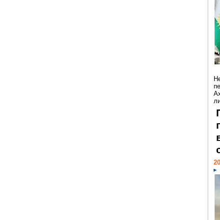
Н
п
А
ли
20