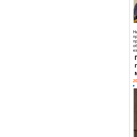
Н
п
п
о
ез
20