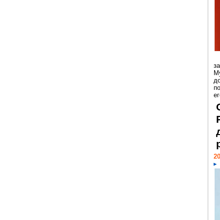
з
М
д
п
ег
20