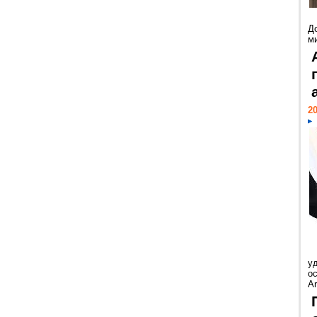
Д
м
20
у
ос
Ar