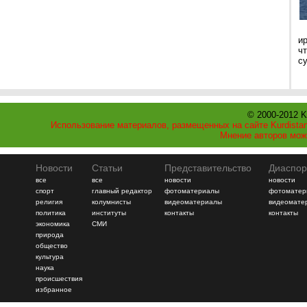
и
ч
с
© 2000-2012 K
Использование материалов, размещенных на сайте Kurdistan
Мнение авторов мож
Новости
Статьи
Представительство
Диаспор
все
все
новости
новости
спорт
главный редактор
фотоматериалы
фотоматер
религия
колумнисты
видеоматериалы
видеомате
политика
институты
контакты
контакты
экономика
СМИ
природа
общество
культура
наука
происшествия
избранное