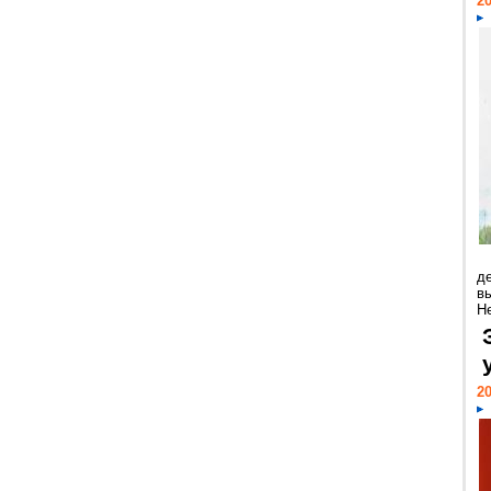
20
д
в
Н
20