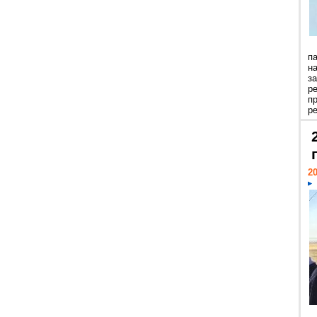
п
н
з
р
п
ре
20