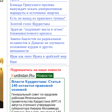
Блокада Ормузского пролива
вынуждает искать альтернативные
маршруты и источники энергии
Есть ли выход из иранского тупика?
Золотой голос Курдистана
Эрдоган "подливает масла в огонь"
ближневосточного кризиса
Замена баасистов на радикальных
исламистов в Дамаске не улучшило
положение курдов и других
меньшинств
Ирак как окно Ирана в арабский мир
Hani
Подпишитесь на наши новости
K
urdistan.Ru
Новости
Власти Курдистана: Статья
140 остается правовой
основой
Генеральный совет по курдским
районам Регионального
правительства Курдистана (КРГ) 6
августа отклонил утверждение
губернатора Киркука Мохаммеда