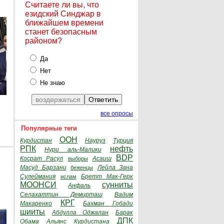
Считаете ли вы, что
езидский Синджар в
ближайшем времени
станет безопасным
районом?
Да
Нет
Не знаю
все опросы
Популярные теги
ООН
Курдистан
Науруз
Турция
РПК
нефть
Нури аль-Малики
BDP
Косрат Расул
Асаиш
выборы
Масуд Барзани
Лейла Зана
беженцы
Сулеймания
Бретт Мак-Герк
ислам
МООНСИ
сунниты
Анфаль
Селахаттин Демирташ
Вадим
КРГ
Макаренко
Бахман Гобади
шииты
Абдулла Оджалан
Барак
ДПК
Обама
Альянс Курдистана