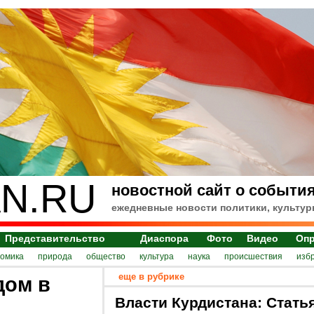
N.RU
новостной сайт о события
ежедневные новости политики, культур
Представительство
Диаспора
Фото
Видео
Оп
номика
природа
общество
культура
наука
происшествия
изб
еще в рубрике
дом в
Власти Курдистана: Стать