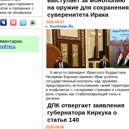
выступает за монополию
щего двустороннего
на оружие для сохранения
атак и связанных с
пока не объявлена.
суверенитета Ирака
2026-08-07
Kurdistan.Ru
мментарии.
руйтесь
6 августа президент Иракского Курдистана
Нечирван Барзани призвал Ирак усилить
государственный контроль над оружием,
предотвратить использование своей территори
в конфликтах с соседними странами и сохрани
роль страны как стабилизирующей силы в
регионе.
ДПК отвергает заявления
губернатора Киркука о
статье 140
2026-08-06