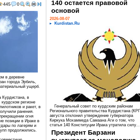
140 остается правовой
445
0
основой
2026-08-07
Kurdistan.Ru
ом в деревне
ран города Эрбиль,
материальный ущерб.
 Курдистана, в
в курдском регионе
Генеральный совет по курдским районам
илотников и ракет, в
Регионального правительства Курдистана (КРГ
получили ранения.
августа отклонил утверждение губернатора
прекращении огня
Киркука Мохаммеда Самаана Аги о том, что
е позиции в Ираке в
статья 140 Конституции Ирака утратила силу...
удары по лагерям и
рупп продолжились.
Президент Барзани
 совместную