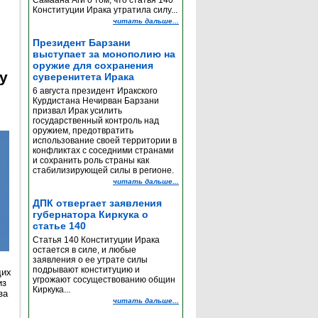
Самаана Аги о том, что статья 140
Конституции Ирака утратила силу...
читать дальше...
Президент Барзани
выступает за монополию на
оружие для сохранения
y
суверенитета Ирака
6 августа президент Иракского
Курдистана Нечирван Барзани
призвал Ирак усилить
государственный контроль над
оружием, предотвратить
использование своей территории в
конфликтах с соседними странами
и сохранить роль страны как
стабилизирующей силы в регионе.
читать дальше...
ДПК отвергает заявления
губернатора Киркука о
статье 140
Статья 140 Конституции Ирака
остается в силе, и любые
заявления о ее утрате силы
подрывают конституцию и
щих
угрожают сосуществованию общин
из
Киркука...
за
читать дальше...