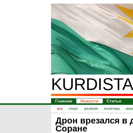
KURDISTA
Главная
Новости
Статьи
все
спорт
религия
политика
эко
Дрон врезался в 
Соране