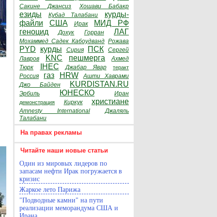
Сакине Джансиз
Хошави Бабакр
езиды
курды-
Кубад Талабани
файли
США
МИД РФ
Ирак
геноцид
ЛАГ
Дохук
Горран
Мохаммед Садек Кабоудванд
Рожава
PYD
курды
ПСК
Сирия
Сергей
KNC
пешмерга
Лавров
Ахмед
IHEC
Тюрк
Джабар Явар
теракт
газ
HRW
Россия
Ашти Хаврами
KURDISTAN.RU
Джо Байден
ЮНЕСКО
Эрбиль
Иран
христиане
Киркук
демонстрация
Amnesty International
Джаляль
Талабани
На правах рекламы
Читайте наши новые статьи
Один из мировых лидеров по
запасам нефти Ирак погружается в
кризис
Жаркое лето Парижа
"Подводные камни" на пути
реализации меморандума США и
Ирана