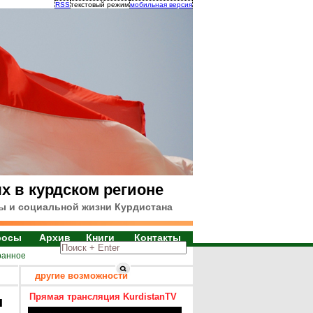
RSS
текстовый режим
мобильная версия
х в курдском регионе
ы и социальной жизни Курдистана
росы
Архив
Книги
Контакты
ранное
другие возможности
Прямая трансляция KurdistanTV
я