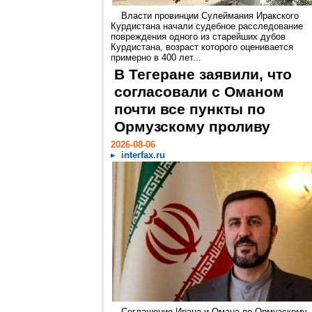
Власти провинции Сулеймания Иракского
Курдистана начали судебное расследование
повреждения одного из старейших дубов
Курдистана, возраст которого оценивается
примерно в 400 лет...
В Тегеране заявили, что
согласовали с Оманом
почти все пункты по
Ормузскому проливу
2026-08-06
interfax.ru
Соглашение Ирана и Омана по Ормузскому