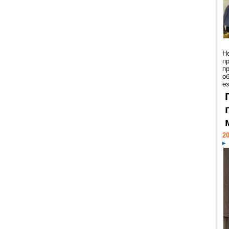
Н
п
п
о
ез
20