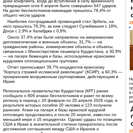
дней конфликта, когда до вступления в силу временного
прекращения огня 8 апреля было совершено 647 ударов.
На долю беспилотников-камикадзе пришлось 78,4% от
общего числа ударов.
Наиболее пострадавшей провинцией стал Эрбиль, на
20
него пришлось 78,3%, за ним следуют Сулеймания с 18%,
Дохук с 2,9% и Халабджа с 0,8%.
Около 37,4% атак были направлены на американские
дипломатические и военные объекты, 31,7% — на
гражданские районы, коммерческие объекты и объекты,
связанные с Министерством пешмерга Курдистана, а 30,9%
— на лагеря беженцев и базы, используемые иранскими
курдскими оппозиционными группами.
Отчет приписывает 39,7% инцидентов иранскому
"Корпусу стражей исламской революции" (КСИР), а 60,3% —
проиранским вооруженным группировкам, действующим в
Н
Ираке.
г
п
Региональное правительство Курдистана (КРГ) ранее
в
сообщало о 809 атаках беспилотников и ракет по всему
р
региону в период с 20 февраля по 20 апреля 2026 года, в
ре
результате которых погибли 20 человек и 123 получили
ранения. Атаки на лагеря и базы иранской курдской
оппозиции продолжались и после 20 апреля, известно по
меньшей мере о 15 инцидентах. Однако удары по позициям
США в Ираке в значительной степени прекратились после
достижения соглашения между США и Ираном о
20