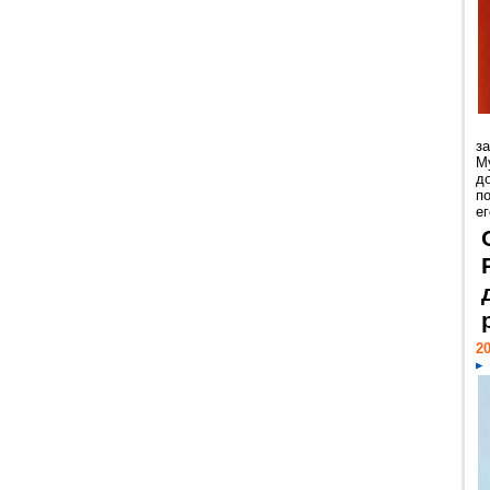
з
М
д
п
ег
20