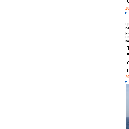
20
п
п
р
п
ка
20