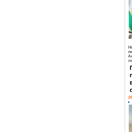
Н
п
А
ли
20