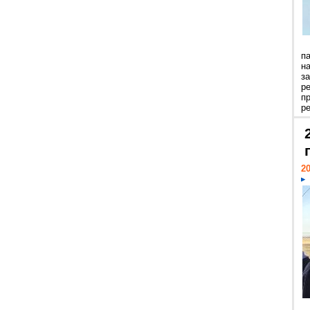
п
н
з
р
п
ре
20