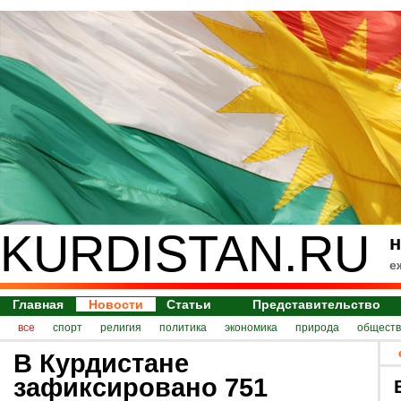
KURDISTAN.RU
н
е
Главная
Новости
Статьи
Представительство
все
спорт
религия
политика
экономика
природа
обществ
В Курдистане
зафиксировано 751