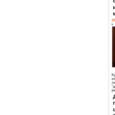
20
К
е
л
"
р