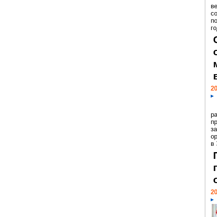
ве
с
п
го
20
р
пр
з
о
в
20