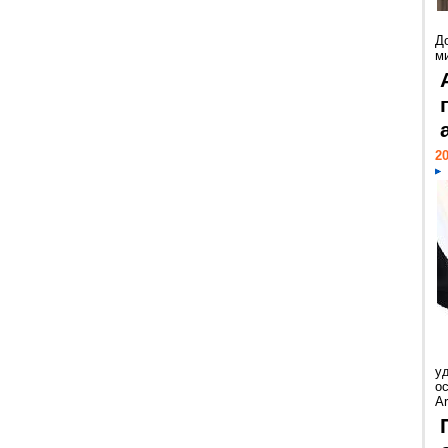
Д
м
20
у
ос
Ar