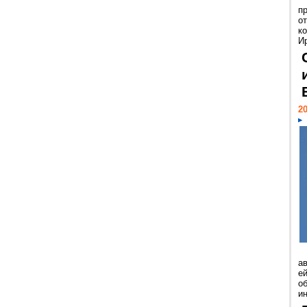
п
о
к
И
20
а
ей
о
и