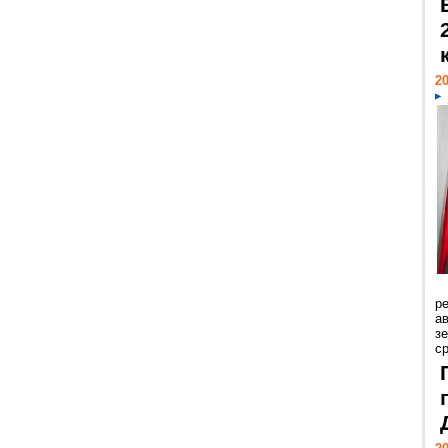
20
р
ав
з
с