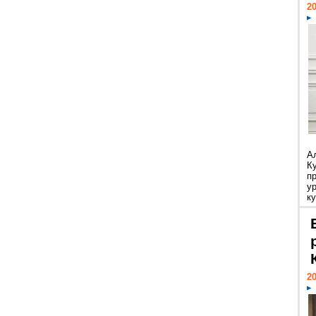
20
А
К
п
у
ку
20