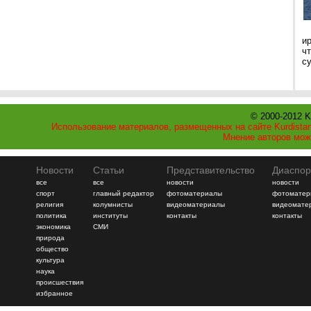
и
ч
с
© 2000-2012 K
Использование материалов, размещенных на сайте Kurdistan
Мнение авторов мож
Новости
Статьи
Представительство
Диаспор
все
все
новости
новости
спорт
главный редактор
фотоматериалы
фотоматер
религия
колумнисты
видеоматериалы
видеомате
политика
институты
контакты
контакты
экономика
СМИ
природа
общество
культура
наука
происшествия
избранное