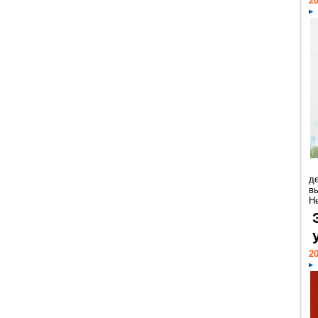
20
д
в
Н
20