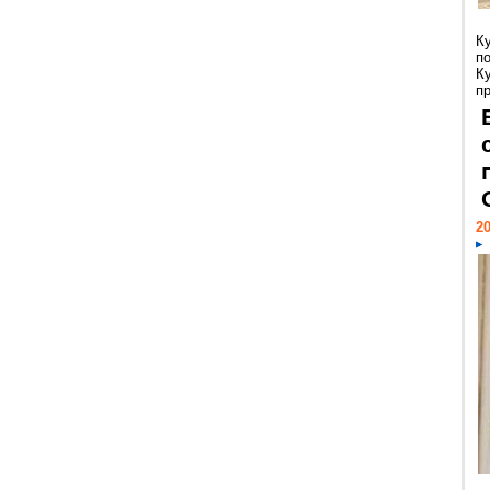
К
п
К
пр
20