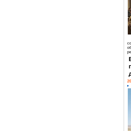
со
о
ре
20