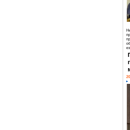
Н
п
п
о
ез
20