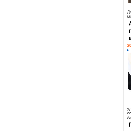
Д
м
20
у
ос
Ar