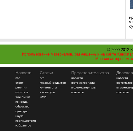
и
ч
с
© 2000-2012 K
Использование материалов, размещенных на сайте Kurdistan
Мнение авторов мож
Новости
Статьи
Представительство
Диаспор
все
все
новости
новости
спорт
главный редактор
фотоматериалы
фотоматер
религия
колумнисты
видеоматериалы
видеомате
политика
институты
контакты
контакты
экономика
СМИ
природа
общество
культура
наука
происшествия
избранное