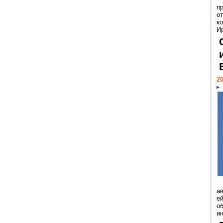
п
о
к
И
20
а
ей
о
и