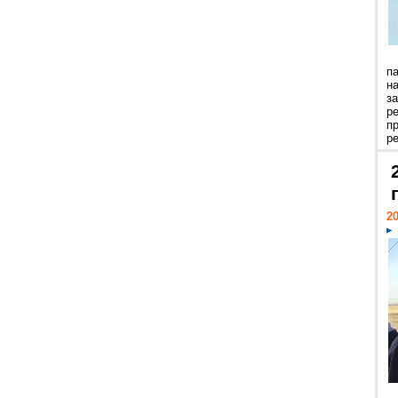
п
н
з
р
п
ре
20