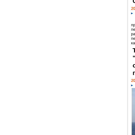
20
п
п
р
п
ка
20