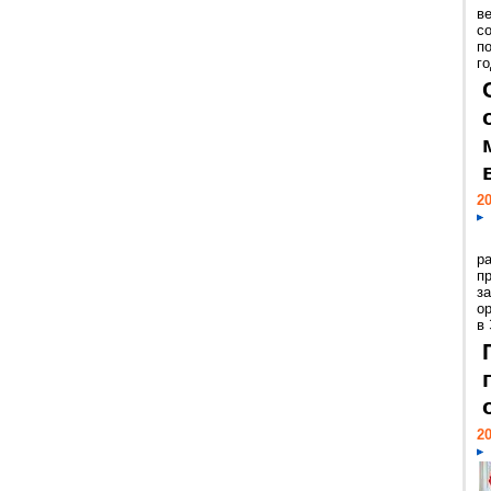
ве
с
п
го
20
р
пр
з
о
в
20