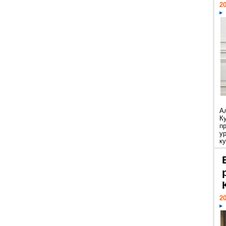
20
А
К
п
у
ку
20