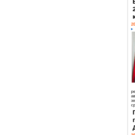
20
р
ав
з
с