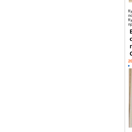
К
п
К
пр
20