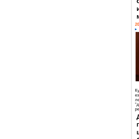
20
К
е
л
"
р