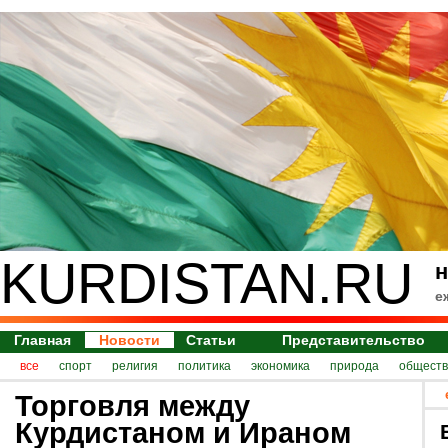
KURDISTAN.RU
н
е
Главная
Новости
Статьи
Представительство
все
спорт
религия
политика
экономика
природа
обществ
Торговля между
Курдистаном и Ираном