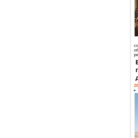
со
о
ре
20