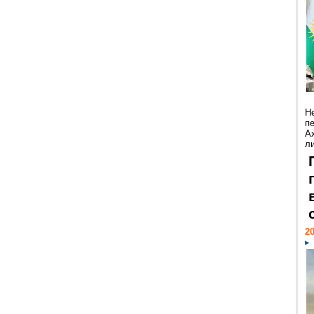
Н
п
А
ли
20