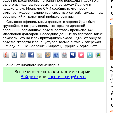
работ по расширению пограничного перехода Парвиз-Хан,
одного из главных торговых пунктов между Ираном и
Курдистаном. Иранские СМИ сообщили, что проект
включает модернизацию транспортных связей, таможенных
сооружений и транзитной инфраструктуры.
20
Согласно официальным данным, в апреле Ирак был
крупнейшим направлением экспорта из иранской
провинции Керманшах, объем поставок превысил 148
миллионов долларов. Последние данные по торговле также
показали, что на Ирак приходилось около 17,6% от общего
объема экспорта Ирана, уступая только Китаю и опережая
Объединенные Арабские Эмираты, Турцию и Афганистан.
еще нет ниодного комментария...
Н
г
Вы не можете оставлять комментарии.
п
Войдите
или
зарегистрируйтесь
в
р
ре
20