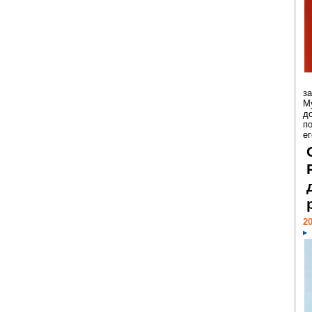
з
М
д
п
ег
20