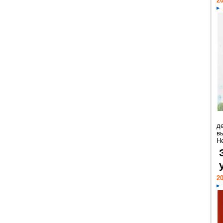
20
д
в
Н
20