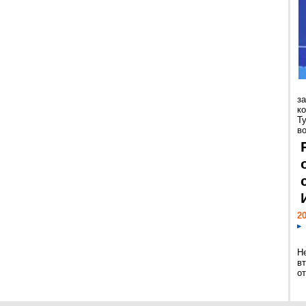
з
к
Т
во
20
Н
в
о