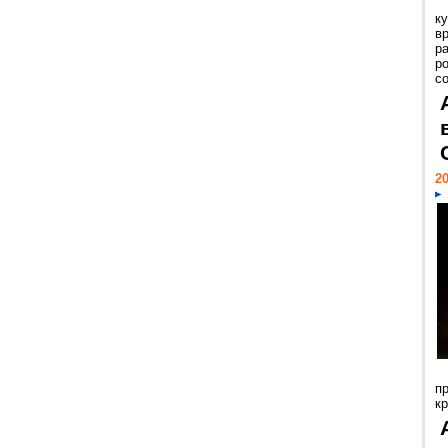
к
в
р
р
с
20
п
к