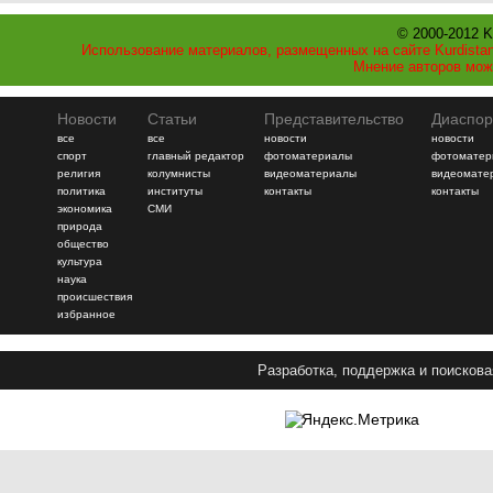
© 2000-2012 K
Использование материалов, размещенных на сайте Kurdistan
Мнение авторов мож
Новости
Статьи
Представительство
Диаспор
все
все
новости
новости
спорт
главный редактор
фотоматериалы
фотоматер
религия
колумнисты
видеоматериалы
видеомате
политика
институты
контакты
контакты
экономика
СМИ
природа
общество
культура
наука
происшествия
избранное
Разработка, поддержка и поискова