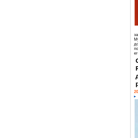
з
М
д
п
ег
20