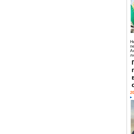
Н
п
А
ли
20