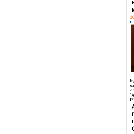
20
К
е
л
"
р