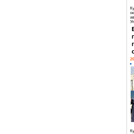
К
ок
а
У
20
К