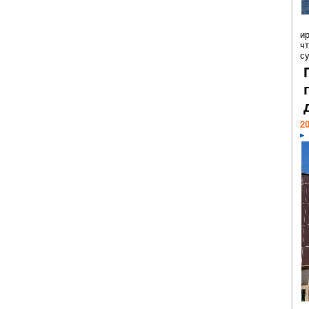
и
ч
с
20