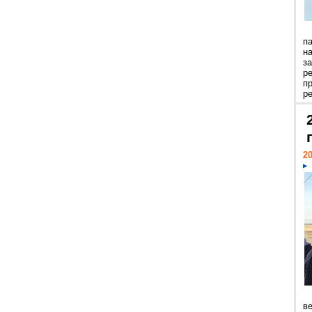
п
н
з
р
п
ре
20
ве