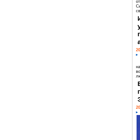
о
С
св
20
н
в
лю
20