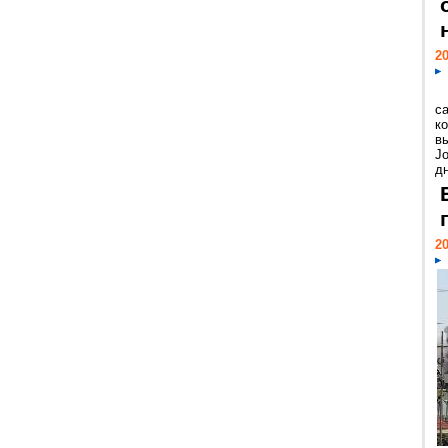
20
с
к
в
Jo
дн
20