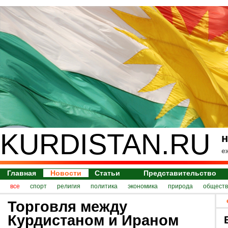
KURDISTAN.RU
н
е
Главная
Новости
Статьи
Представительство
все
спорт
религия
политика
экономика
природа
обществ
Торговля между
Курдистаном и Ираном