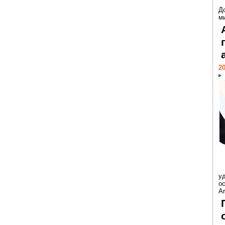
Д
м
20
у
ос
Ar