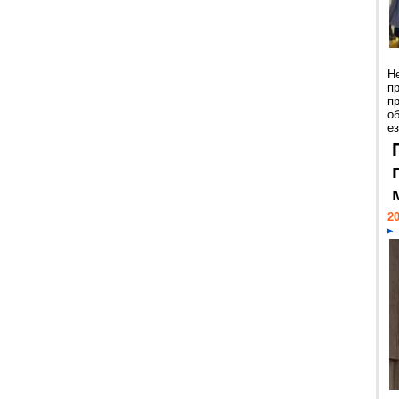
Н
п
п
о
ез
20