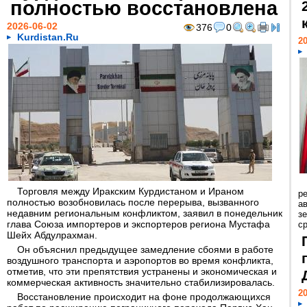
полностью восстановлена
2026-06-02
376
0
Kurdistan.Ru
20
Торговля между Иракским Курдистаном и Ираном
р
полностью возобновилась после перерыва, вызванного
ав
недавним региональным конфликтом, заявил в понедельник
з
глава Союза импортеров и экспортеров региона Мустафа
с
Шейх Абдулрахман.
Он объяснил предыдущее замедление сбоями в работе
воздушного транспорта и аэропортов во время конфликта,
отметив, что эти препятствия устранены и экономическая и
коммерческая активность значительно стабилизировалась.
20
Восстановление происходит на фоне продолжающихся