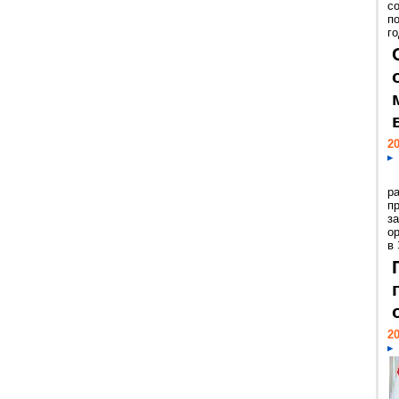
с
п
го
20
р
пр
з
о
в
20