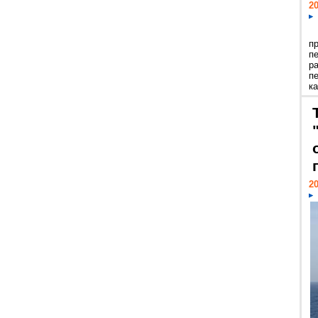
20
п
п
р
п
ка
20