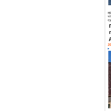
и
ч
с
20