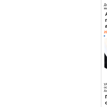
Д
м
20
у
ос
Ar