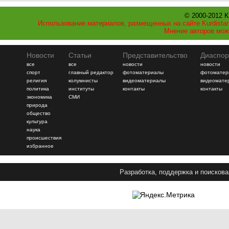
© 2000-2012 K
Использование материалов, размещенных на сайте Kurdistan
Мнение авторов мож
Новости
Статьи
Представительство
Диаспор
все
все
новости
новости
спорт
главный редактор
фотоматериалы
фотоматер
религия
колумнисты
видеоматериалы
видеомате
политика
институты
контакты
контакты
экономика
СМИ
природа
общество
культура
наука
происшествия
избранное
Разработка, поддержка и поискова