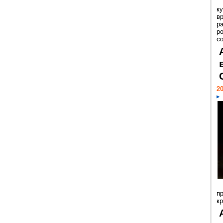
к
в
р
р
с
20
п
к