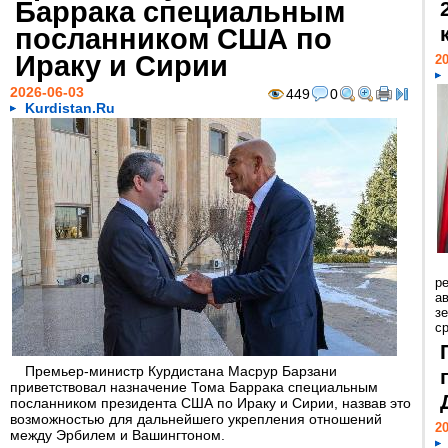
Баррака специальным
посланником США по
Ираку и Сирии
20
2026-06-03
449
0
Kurdistan.Ru
р
ав
з
с
Премьер-министр Курдистана Масрур Барзани
приветствовал назначение Тома Баррака специальным
посланником президента США по Ираку и Сирии, назвав это
возможностью для дальнейшего укрепления отношений
20
между Эрбилем и Вашингтоном.