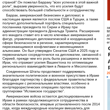
страной".Он пожелал Барраку "всех успехов в этой важной
роли", выразив уверенность, что его усилия будут
способствовать большей стабильности и сотрудничеству.
Баррак, американский бизнесмен и дипломат, в
настоящее время является послом США в Турции, а также
получил дополнительный портфель специального
посланника президента по Сирии и Ираку при
з
администрации президента Дональда Трампа. Расширение
М
его мандата ставит его в число ключевых американских
д
фигур, управляющих дипломатической и координацией в
п
ег
сфере безопасности в регионе, характеризующемся
пересекающимися конфликтами и меняющимися
альянсами. Он был утвержден Сенатом США в 2025 году и
первоначально сосредоточился на дипломатии, связанной с
Сирией, прежде чем его роль была расширена и включила
Ирак, что отражает усилия Вашингтона по оптимизации
регионального взаимодействия в Леванте и Месопотамии.
Соединенные Штаты продолжают поддерживать
20
значительное политическое и военное присутствие в Ираке
благодаря партнерству с федеральным правительством и
координации с региональными властями, особенно в
контртеррористических операциях против остатков
группировки "Исламское государство".
Американские войска остаются дислоцированными в
Ираке в рамках продолжающегося сотрудничества в
области безопасности, впервые установленного после 2014
года, когда международные коалиции вмешались для