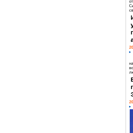
о
С
св
20
н
в
лю
20