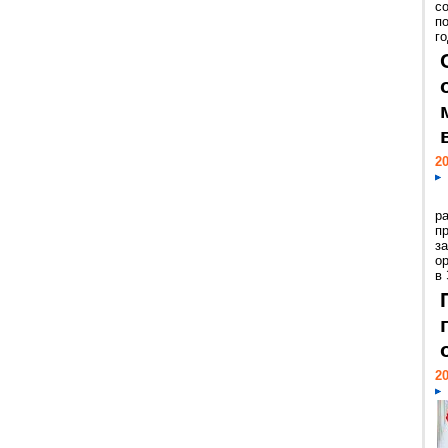
с
п
го
20
р
пр
з
о
в
20