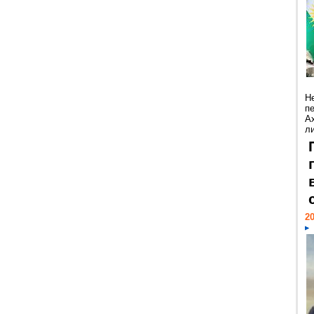
Н
п
А
ли
20