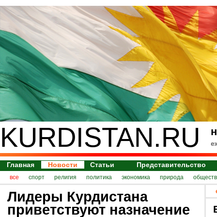
KURDISTAN.RU
н
е
Главная
Новости
Статьи
Представительство
все
спорт
религия
политика
экономика
природа
обществ
Лидеры Курдистана
приветствуют назначение