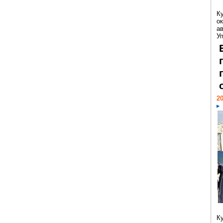
К
ок
а
У
20
К