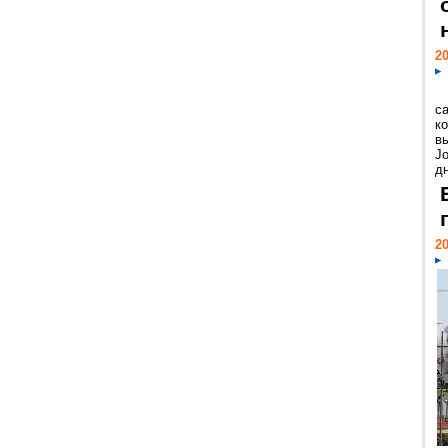
20
с
к
в
Jo
дн
20