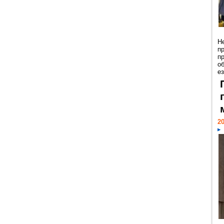
Н
п
п
о
ез
20