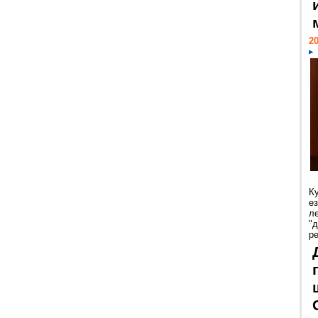
20
К
е
л
"
р