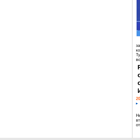
з
к
Т
во
20
Н
в
о