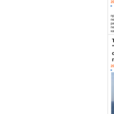
20
п
п
р
п
ка
20