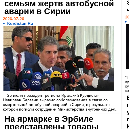
семьям жертв автобусной
аварии в Сирии
20
2026-07-26
Kurdistan.Ru
"
к
к
ше
25 июля президент региона Иракский Курдистан
Нечирван Барзани выразил соболезнования в связи со
смертельной автобусной аварией в Сирии, в результате
которой погибли сотрудники Министерства внутренних дел...
На ярмарке в Эрбиле
представлены товары