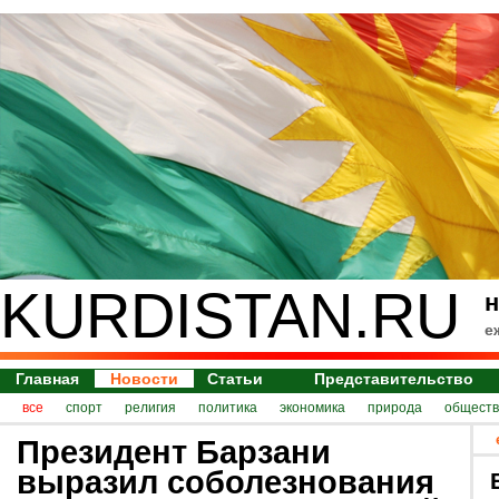
KURDISTAN.RU
н
е
Главная
Новости
Статьи
Представительство
все
спорт
религия
политика
экономика
природа
обществ
Президент Барзани
выразил соболезнования