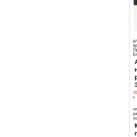
д
д
О
Бл
20
о
р
по