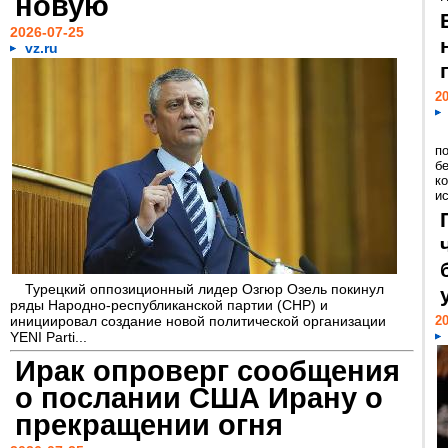
новую
2026-07-25
vz.ru
20
п
б
к
и
Турецкий оппозиционный лидер Озгюр Озель покинул
ряды Народно-республиканской партии (СНР) и
инициировал создание новой политической организации
20
YENI Parti...
Ирак опроверг сообщения
о послании США Ирану о
прекращении огня