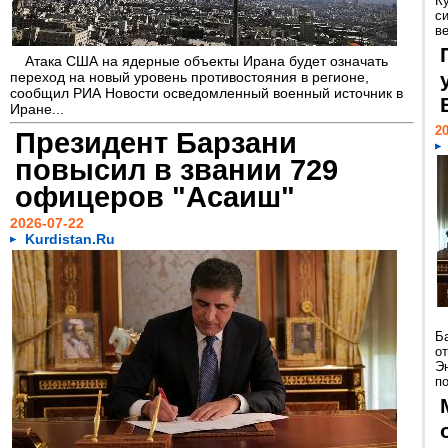
К
с
в
Атака США на ядерные объекты Ирана будет означать
переход на новый уровень противостояния в регионе,
сообщил РИА Новости осведомленный военный источник в
Иране...
20
Президент Барзани
повысил в звании 729
офицеров "Асаиш"
2026-07-22
Kurdistan.Ru
Б
о
Э
п