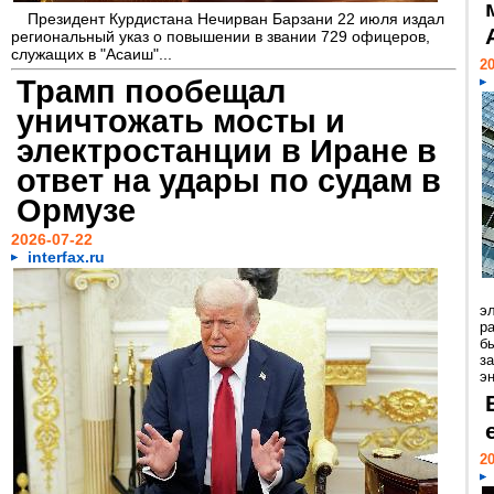
Президент Курдистана Нечирван Барзани 22 июля издал
региональный указ о повышении в звании 729 офицеров,
служащих в "Асаиш"...
20
Трамп пообещал
уничтожать мосты и
электростанции в Иране в
ответ на удары по судам в
Ормузе
2026-07-22
interfax.ru
э
ра
б
з
эн
20