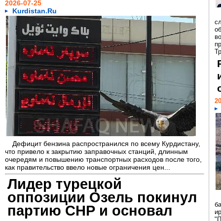
2026-07-25
Kurdistan.Ru
сл
о
в
п
Тр
20
Дефицит бензина распространился по всему Курдистану,
что привело к закрытию заправочных станций, длинным
очередям и повышению транспортных расходов после того,
как правительство ввело новые ограничения цен...
Лидер турецкой
оппозиции Озель покинул
б
партию СНР и основал
и
"П