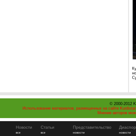
К
н
С
© 2000-2012 K
Использование материалов, размещенных на сайте Kurdistan
Мнение авторов мож
Новости
Статьи
Представительство
Диаспор
все
все
новости
новости