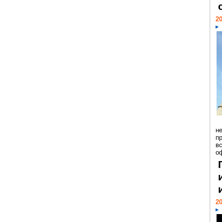
20
н
п
в
о
20