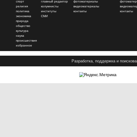
спорт
главный редактор
фотоматериалы
фотоматер
религия
колумнисты
видеоматериалы
видеомате
политика
институты
контакты
контакты
экономика
СМИ
природа
общество
культура
наука
происшествия
избранное
Разработка, поддержка и поискова