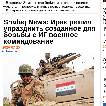
В пятницу, 24 июля, над Эрбилем, столицей региона
Курдистан, прогремели пять взрывов подряд - средства
з
ПВО перехватили пять дронов со взрывчаткой...
И
о
Я
Shafaq News: Ирак решил
П
упразднить созданное для
борьбы с ИГ военное
командование
20
2026-07-25
tass.ru
И
б
в
T
чи
20