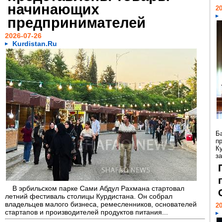
начинающих
20
предпринимателей
2026-07-26
Kurdistan.Ru
Б
п
К
з
В эрбильском парке Сами Абдул Рахмана стартовал
летний фестиваль столицы Курдистана. Он собрал
владельцев малого бизнеса, ремесленников, основателей
20
стартапов и производителей продуктов питания...