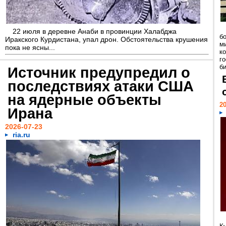
22 июля в деревне Анаби в провинции Халабджа
б
Иракского Курдистана, упал дрон. Обстоятельства крушения
м
пока не ясны...
к
г
би
Источник предупредил о
последствиях атаки США
на ядерные объекты
20
Ирана
2026-07-23
ria.ru