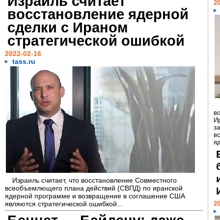
Израиль считает
20
восстановление ядерной
сделки с Ираном
стратегической ошибкой
2022-02-16
tass.ru
во
И
з
в
я
Израиль считает, что восстановление Совместного
всеобъемлющего плана действий (СВПД) по иранской
ядерной программе и возвращение в соглашение США
являются стратегической ошибкой...
20