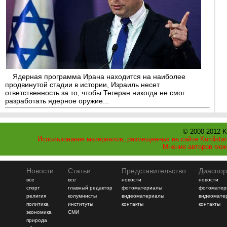
Ядерная программа Ирана находится на наиболее
продвинутой стадии в истории, Израиль несет
ответственность за то, чтобы Тегеран никогда не смог
разработать ядерное оружие...
© 2000-2012 K
Использование материалов, размещенных на сайте Kurdistan
Мнение авторов мож
Новости
Статьи
Представительство
Диаспор
все
все
новости
новости
спорт
главный редактор
фотоматериалы
фотоматер
религия
колумнисты
видеоматериалы
видеомате
политика
институты
контакты
контакты
экономика
СМИ
природа