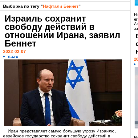
Выборка по тегу "
Нафтали Беннет
"
Н
Израиль сохранит
е
свободу действий в
А
за
отношении Ирана, заявил
Беннет
2022-02-07
ria.ru
20
Иран представляет самую большую угрозу Израилю,
еврейское государство сохранит свободу действий в
И