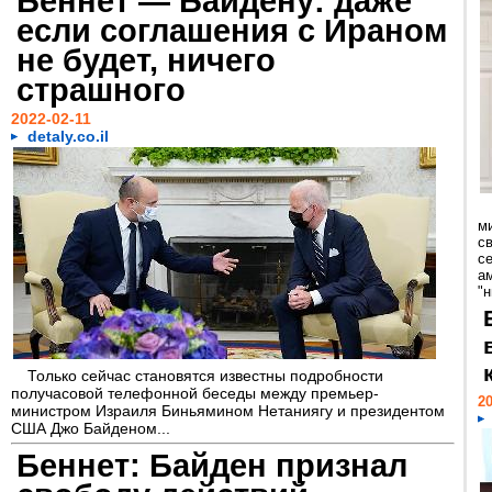
Беннет — Байдену: даже
если соглашения с Ираном
не будет, ничего
страшного
2022-02-11
detaly.co.il
м
с
се
а
"н
Только сейчас становятся известны подробности
получасовой телефонной беседы между премьер-
20
министром Израиля Биньямином Нетаниягу и президентом
США Джо Байденом...
Беннет: Байден признал