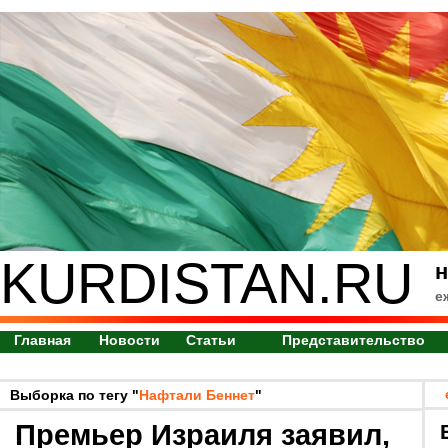
KURDISTAN.RU
н
е
Главная
Новости
Статьи
Представительство
Выборка по тегу "
Нафтали Беннет
"
Премьер Израиля заявил,