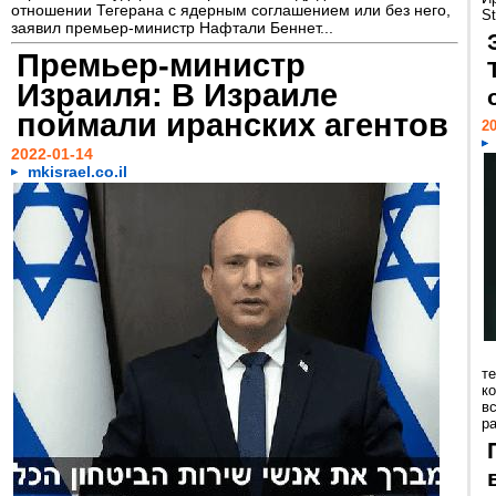
отношении Тегерана с ядерным соглашением или без него,
St
заявил премьер-министр Нафтали Беннет...
Премьер-министр
Израиля: В Израиле
поймали иранских агентов
20
2022-01-14
mkisrael.co.il
т
к
в
р