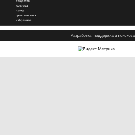
общество
культура
наука
происшествия
избранное
Разработка, поддержка и поискова