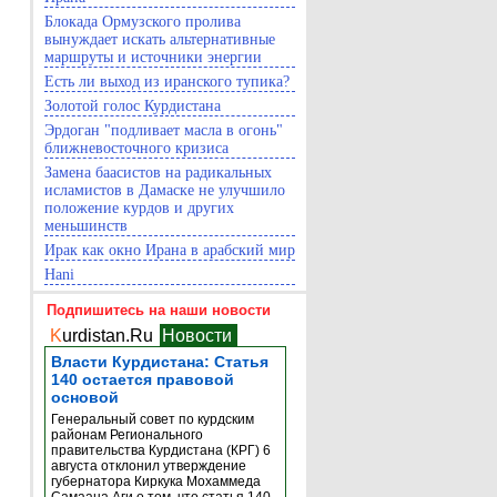
Блокада Ормузского пролива
вынуждает искать альтернативные
маршруты и источники энергии
Есть ли выход из иранского тупика?
Золотой голос Курдистана
Эрдоган "подливает масла в огонь"
ближневосточного кризиса
Замена баасистов на радикальных
исламистов в Дамаске не улучшило
положение курдов и других
меньшинств
Ирак как окно Ирана в арабский мир
Hani
Подпишитесь на наши новости
K
urdistan.Ru
Новости
Власти Курдистана: Статья
140 остается правовой
основой
Генеральный совет по курдским
районам Регионального
правительства Курдистана (КРГ) 6
августа отклонил утверждение
губернатора Киркука Мохаммеда