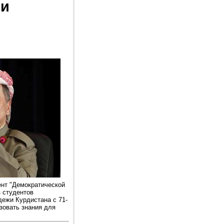
 и
ент "Демократической
з студентов
ежи Курдистана с 71-
зовать знания для