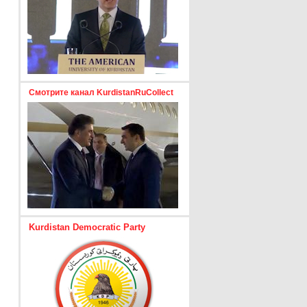
Смотрите канал KurdistanRuCollect
Kurdistan Democratic Party