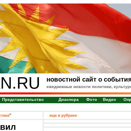
N.RU
новостной сайт о события
ежедневные новости политики, культур
Представительство
Диаспора
Фото
Видео
Оп
стана
"
еще в рубрике
авил