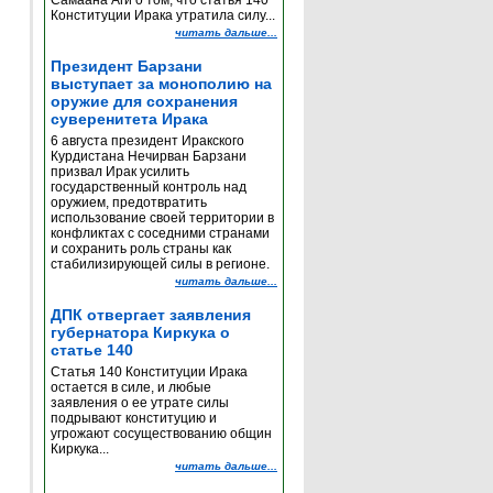
Самаана Аги о том, что статья 140
Конституции Ирака утратила силу...
читать дальше...
Президент Барзани
выступает за монополию на
оружие для сохранения
суверенитета Ирака
6 августа президент Иракского
Курдистана Нечирван Барзани
призвал Ирак усилить
государственный контроль над
оружием, предотвратить
использование своей территории в
конфликтах с соседними странами
и сохранить роль страны как
стабилизирующей силы в регионе.
читать дальше...
ДПК отвергает заявления
губернатора Киркука о
статье 140
Статья 140 Конституции Ирака
остается в силе, и любые
заявления о ее утрате силы
подрывают конституцию и
угрожают сосуществованию общин
Киркука...
читать дальше...