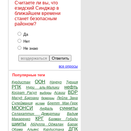
Считаете ли вы, что
езидский Синджар в
ближайшем времени
станет безопасным
районом?
Да
Нет
Не знаю
все опросы
Популярные теги
ООН
Курдистан
Науруз
Турция
РПК
нефть
Нури аль-Малики
BDP
Косрат Расул
Асаиш
выборы
Масуд Барзани
Лейла Зана
беженцы
Сулеймания
Бретт Мак-Герк
ислам
МООНСИ
сунниты
Анфаль
Селахаттин Демирташ
Вадим
КРГ
Макаренко
Бахман Гобади
шииты
Абдулла Оджалан
Барак
ДПК
Обама
Альянс Курдистана