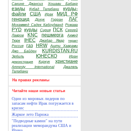
Сакине Джансиз
Хошави Бабакр
езиды
курды-
Кубад Талабани
файли
США
МИД РФ
Ирак
геноцид
ЛАГ
Дохук
Горран
Мохаммед Садек Кабоудванд
Рожава
PYD
курды
ПСК
Сирия
Сергей
KNC
пешмерга
Лавров
Ахмед
IHEC
Тюрк
Джабар Явар
теракт
газ
HRW
Россия
Ашти Хаврами
KURDISTAN.RU
Джо Байден
ЮНЕСКО
Эрбиль
Иран
христиане
Киркук
демонстрация
Amnesty International
Джаляль
Талабани
На правах рекламы
Читайте наши новые статьи
Один из мировых лидеров по
запасам нефти Ирак погружается в
кризис
Жаркое лето Парижа
"Подводные камни" на пути
реализации меморандума США и
Ирана