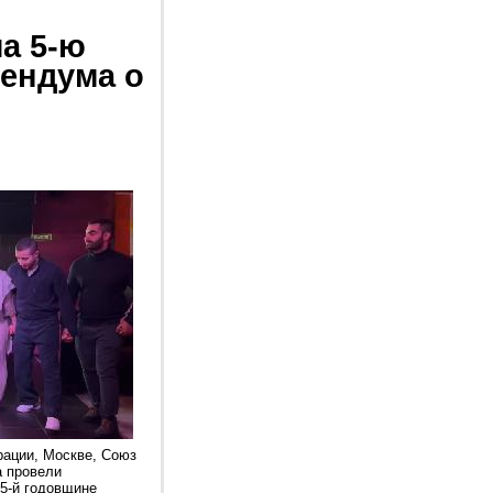
а 5-ю
ендума о
рации, Москве, Cоюз
а провели
5-й годовщине