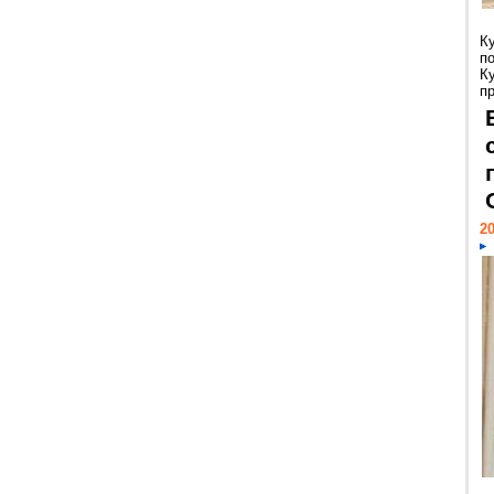
К
п
К
пр
20