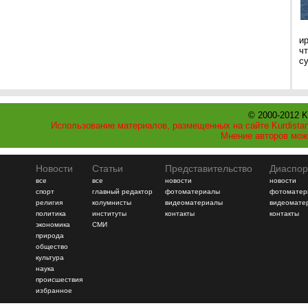
и
ч
с
© 2000-2012 K
Использование материалов, размещенных на сайте Kurdistan
Мнение авторов мож
Новости
Статьи
Представительство
Диаспор
все
все
новости
новости
спорт
главный редактор
фотоматериалы
фотоматер
религия
колумнисты
видеоматериалы
видеомате
политика
институты
контакты
контакты
экономика
СМИ
природа
общество
культура
наука
происшествия
избранное