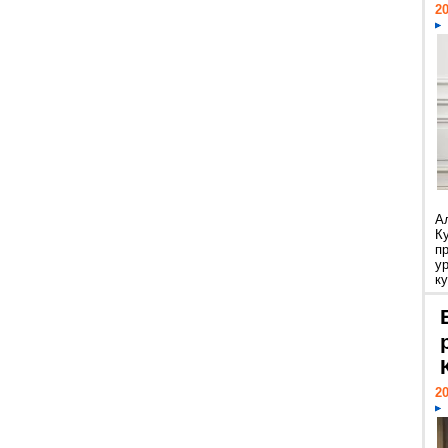
20
А
К
п
у
ку
20