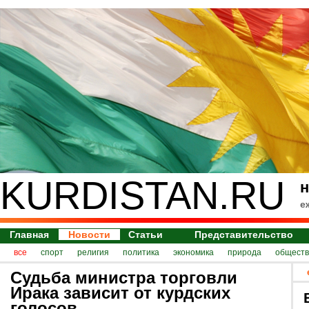
KURDISTAN.RU
н
е
Главная
Новости
Статьи
Представительство
все
спорт
религия
политика
экономика
природа
обществ
Судьба министра торговли
Ирака зависит от курдских
голосов