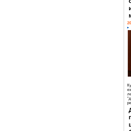
20
К
е
л
"
р