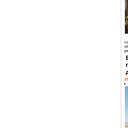
со
о
ре
20