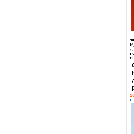
з
М
д
п
ег
20