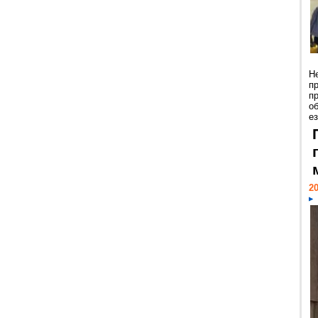
Н
п
п
о
ез
20