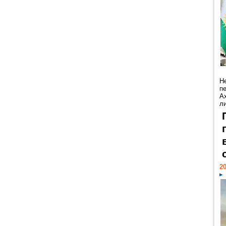
Н
п
А
ли
20