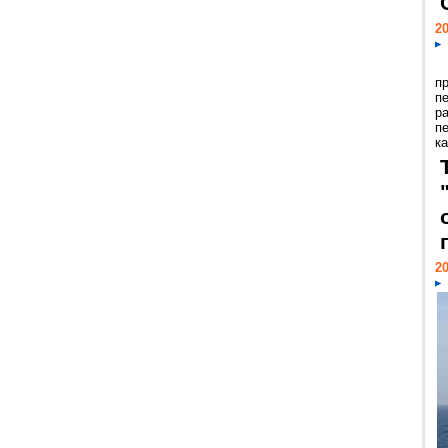
20
п
п
р
п
ка
20