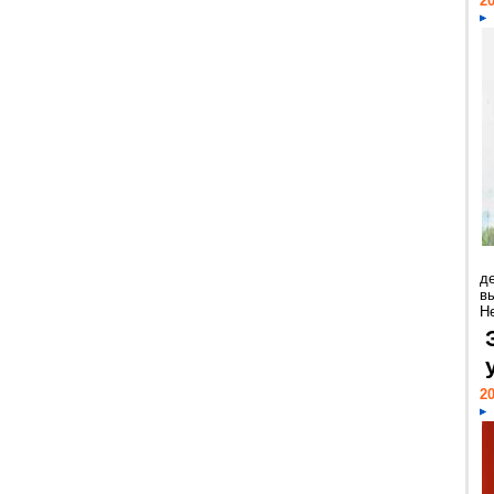
20
д
в
Н
20