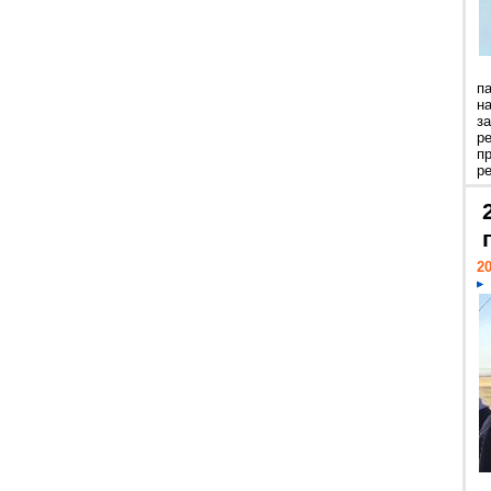
п
н
з
р
п
ре
20