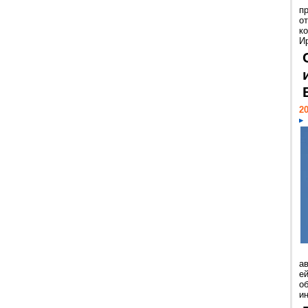
п
о
к
И
20
а
ей
о
и