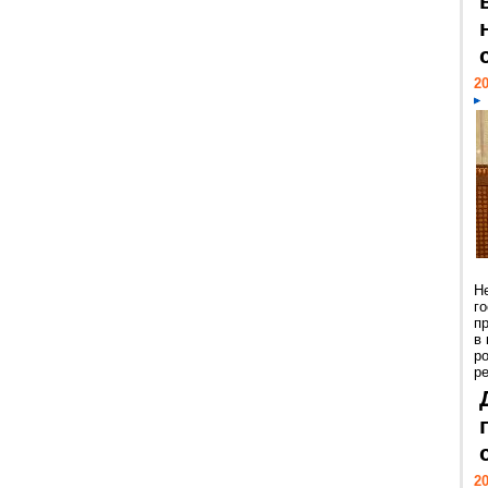
20
Н
г
п
в
р
ре
20