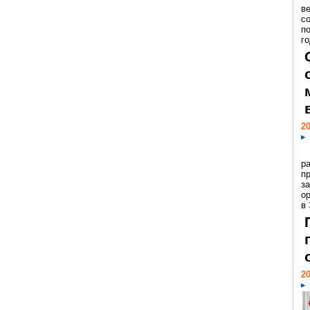
ве
с
п
го
20
р
пр
з
о
в
20