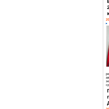
20
р
ав
з
с