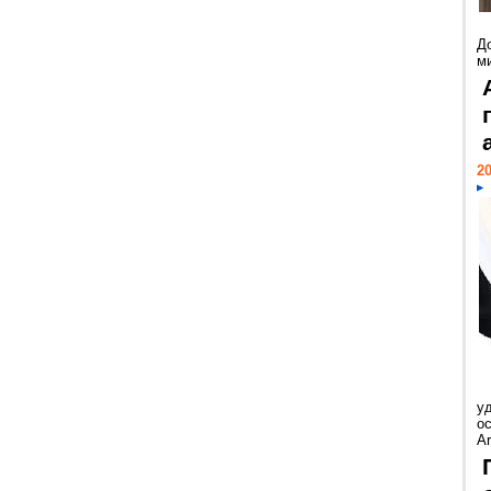
Д
м
20
у
ос
Ar