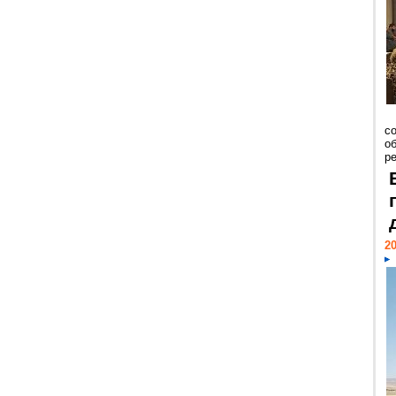
со
о
ре
20