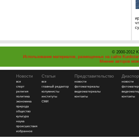
и
ч
с
© 2000-2012 K
Использование материалов, размещенных на сайте Kurdistan
Мнение авторов мож
Новости
Статьи
Представительство
Диаспор
все
все
новости
новости
спорт
главный редактор
фотоматериалы
фотоматер
религия
колумнисты
видеоматериалы
видеомате
политика
институты
контакты
контакты
экономика
СМИ
природа
общество
культура
наука
происшествия
избранное