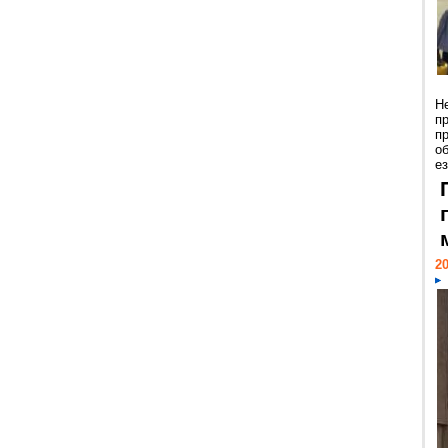
Н
п
п
о
ез
20