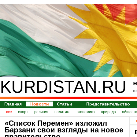
KURDISTAN.RU
н
е
Главная
Новости
Статьи
Представительство
все
спорт
религия
политика
экономика
природа
обществ
«Список Перемен» изложил
Барзани свои взгляды на новое
правительство