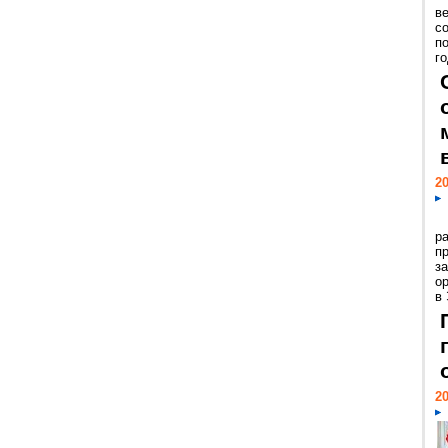
ве
с
п
го
20
р
пр
з
о
в
20