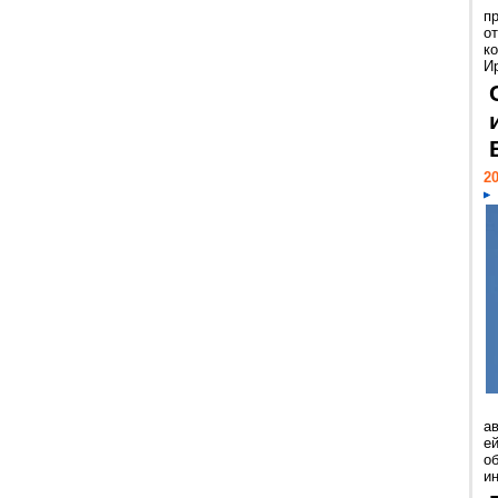
п
о
к
И
20
а
ей
о
и