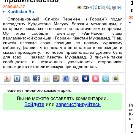
2009-08-27
2394
0
Kurdistan.Ru
20
Оппозиционный «Список Перемен» («Горран") подал
президенту Курдистана Масуду Барзани меморандум, в
котором изложил свою позицию по политическим вопросам.
Об этом сообщил агентству
«Ак-Ньюс»
глава
парламентской фракции «Горран» Квестан Мухаммед. "Наш
список изложил свою позицию по новому курдскому
кабинету, (заявив, что) пока что он остается в оппозиции, и
сказал президенту, что новое правительство должно быть
для всех ", заявил Квестан Мухаммад. В письме также
сообщается о незаконных увольнениях сторонников
оппозиции за их политическую принадлежность.
еще нет ниодного комментария...
Вы не можете оставлять комментарии.
Войдите
или
зарегистрируйтесь
Р
а
К
ст