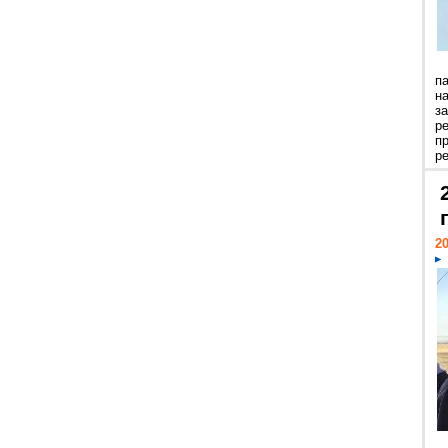
п
н
з
р
п
ре
20