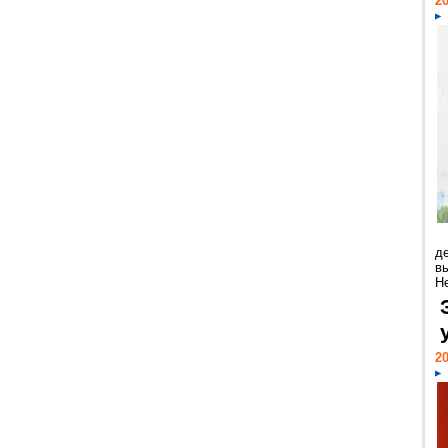
20
д
в
Н
20