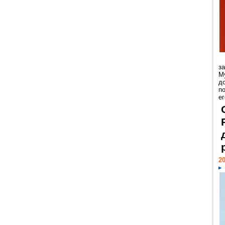
з
М
д
п
ег
20