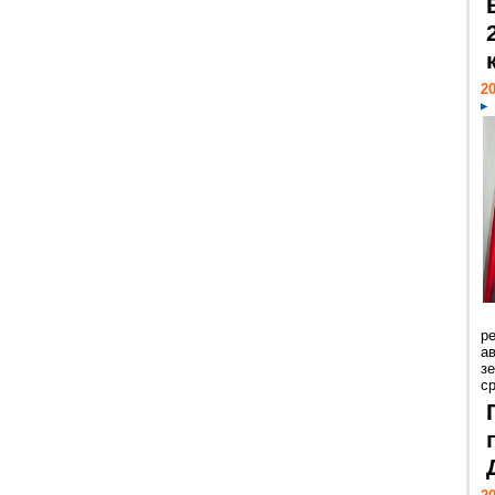
20
р
ав
з
с