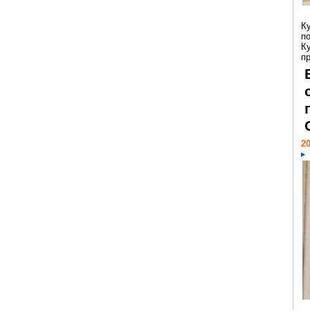
К
п
К
пр
20