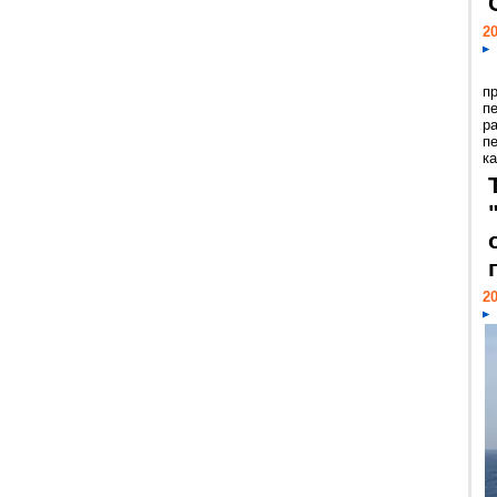
20
п
п
р
п
ка
20