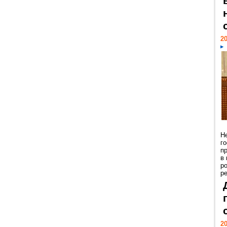
20
Н
г
п
в
р
ре
20