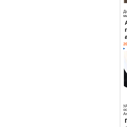
Д
м
20
у
ос
Ar