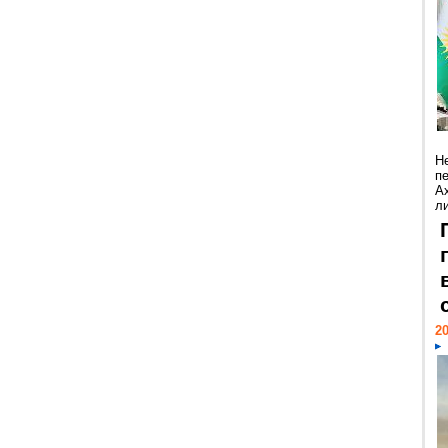
Н
п
А
ли
20