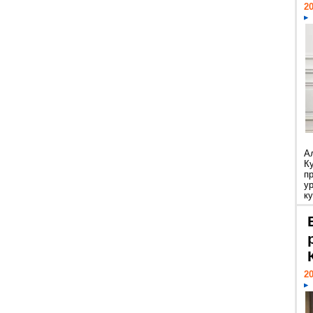
20
А
К
п
у
ку
20