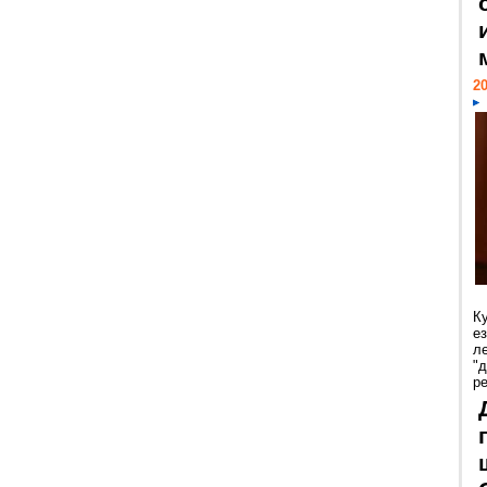
20
К
е
л
"
р