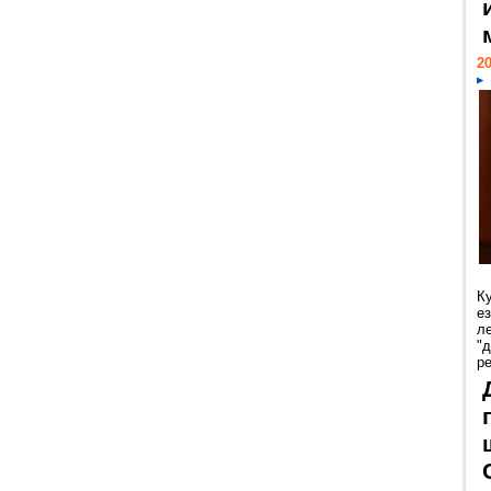
20
К
е
л
"
р