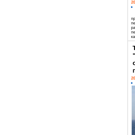
20
п
п
р
п
ка
20