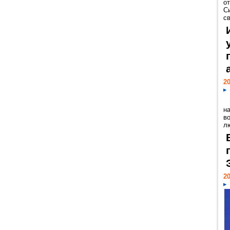
о
С
св
20
н
в
лю
20