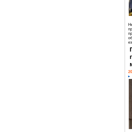
Н
п
п
о
ез
20