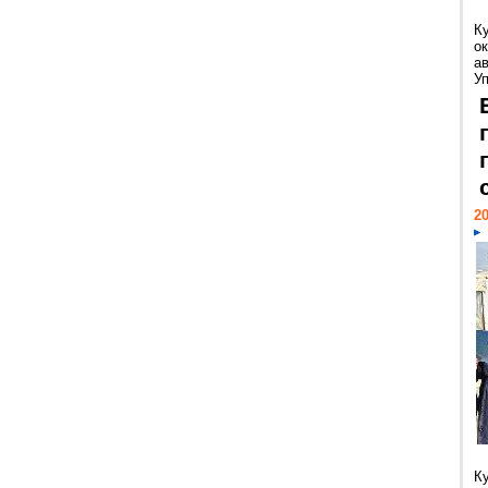
К
ок
а
У
20
К