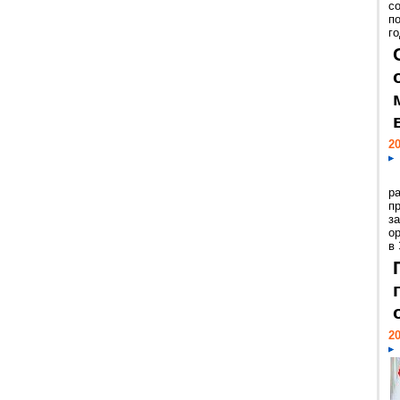
с
п
го
20
р
пр
з
о
в
20