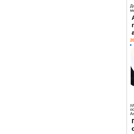
Д
м
20
у
ос
Ar