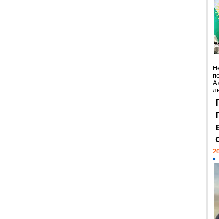
Н
п
А
ли
20