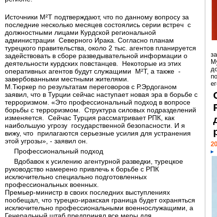
Источники M²T подтверждают, что по данному вопросу за
последние несколько месяцев состоялись серии встреч с
должностными лицами Курдской региональной
администрации Северного Ирака. Согласно планам
турецкого правительства, около 2 тыс. агентов планируется
з
задействовать в сборе разведывательной информации о
М
деятельности курдских повстанцев. Некоторые из этих
д
оперативных агентов будут служащими M²T, а также -
п
завербованными местными жителями.
ег
М.Тюркер по результатам переговоров с Р.Эрдоганом
заявил, что в Турции сейчас наступает новая эра в борьбе с
терроризмом. «Это профессиональный подход в вопросе
борьбы с терроризмом. Структура силовых подразделений
изменяется. Сейчас Турция рассматривает РПК, как
наибольшую угрозу государственной безопасности. И я
вижу, что прилагаются серьезные усилия для устранения
этой угрозы», - заявил он.
20
Профессиональный подход
Вдобавок к усилению агентурной разведки, турецкое
руководство намерено привлечь к борьбе с РПК
исключительно специально подготовленных
профессиональных военных.
Премьер-министр в своих последних выступлениях
пообещал, что турецко-иракская граница будет охраняться
исключительно профессиональными военнослужащими, а
Генеральный штаб предпринял все меры для