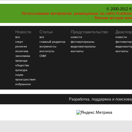
© 2000-2012 K
Использование материалов, размещенных на сайте Kurdistan
Мнение авторов мож
Новости
Статьи
Представительство
Диаспор
все
все
новости
новости
спорт
главный редактор
фотоматериалы
фотоматер
религия
колумнисты
видеоматериалы
видеомате
политика
институты
контакты
контакты
экономика
СМИ
природа
общество
культура
наука
происшествия
избранное
Разработка, поддержка и поискова