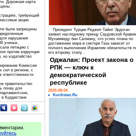
лн. Дорожная карта
ащены.
страциях, требующий
массовые акции.
иле были запрещены
Президент Турции Реджеп Тайип Эрдоган
определенные
заявил наследному принцу Саудовской Арави
 для нарушения
Мухаммеду бин Салману, что успех плана по
00 ученых,
достижению мира в секторе Газа зависит от
сали петицию с
полного выполнения Израилем обязательств п
иле против коррупции
его второму этапу...
, но ходатайство
Оджалан: Проект закона о
мирование Комиссии
РПК — ключ к
 сил в регионе, с
демократической
к ответственности
республике
ое правительство
ь почву для
2026-08-04
парламентских,
Kurdistan.Ru
 в Курдистане.
мментарии.
руйтесь