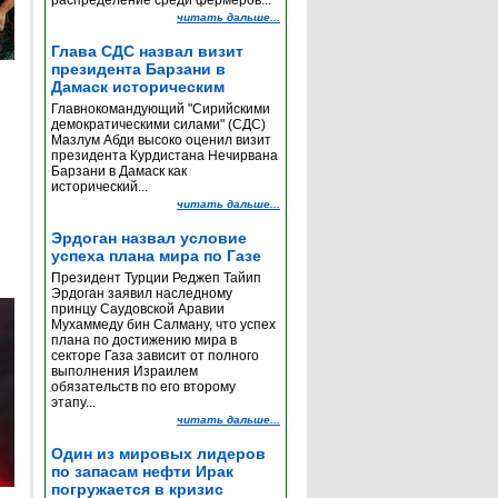
распределение среди фермеров...
читать дальше...
Глава СДС назвал визит
президента Барзани в
Дамаск историческим
Главнокомандующий "Сирийскими
демократическими силами" (СДС)
Мазлум Абди высоко оценил визит
президента Курдистана Нечирвана
Барзани в Дамаск как
исторический...
читать дальше...
Эрдоган назвал условие
успеха плана мира по Газе
Президент Турции Реджеп Тайип
Эрдоган заявил наследному
принцу Саудовской Аравии
Мухаммеду бин Салману, что успех
плана по достижению мира в
секторе Газа зависит от полного
выполнения Израилем
обязательств по его второму
этапу...
читать дальше...
Один из мировых лидеров
по запасам нефти Ирак
погружается в кризис