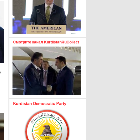
Смотрите канал KurdistanRuCollect
и
..
е
Kurdistan Democratic Party