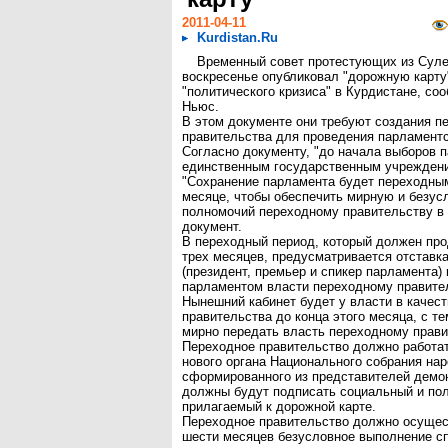
2011-04-11
Kurdistan.Ru
Временный совет протестующих из Суле
воскресенье опубликовал "дорожную карту
"политического кризиса" в Курдистане, со
Ньюс.
В этом документе они требуют создания п
правительства для проведения парламентс
Согласно документу, "до начала выборов 
единственным государственным учрежден
"Сохранение парламента будет переходны
месяце, чтобы обеспечить мирную и безус
полномочий переходному правительству в 
документ.
В переходный период, который должен пр
трех месяцев, предусматривается отставка
(президент, премьер и спикер парламента)
парламентом власти переходному правите
Нынешний кабинет будет у власти в качес
правительства до конца этого месяца, с те
мирно передать власть переходному прави
Переходное правительство должно работа
нового органа Национального собрания на
сформированного из представителей демо
должны будут подписать социальный и пол
прилагаемый к дорожной карте.
Переходное правительство должно осущес
шести месяцев безусловное выполнение сп