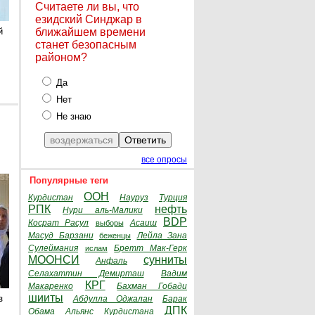
Считаете ли вы, что
езидский Синджар в
й
ближайшем времени
станет безопасным
районом?
Да
Нет
Не знаю
все опросы
Популярные теги
ООН
Курдистан
Науруз
Турция
РПК
нефть
Нури аль-Малики
BDP
Косрат Расул
Асаиш
выборы
Масуд Барзани
Лейла Зана
беженцы
Сулеймания
Бретт Мак-Герк
ислам
МООНСИ
сунниты
Анфаль
Селахаттин Демирташ
Вадим
КРГ
Макаренко
Бахман Гобади
шииты
з
Абдулла Оджалан
Барак
ДПК
Обама
Альянс Курдистана