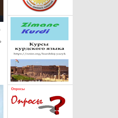
и
о
Опросы