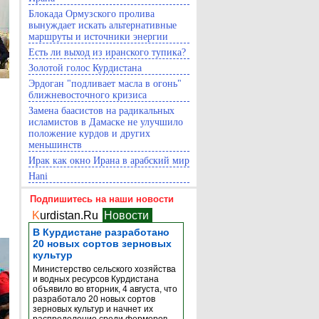
Блокада Ормузского пролива
вынуждает искать альтернативные
маршруты и источники энергии
Есть ли выход из иранского тупика?
Золотой голос Курдистана
Эрдоган "подливает масла в огонь"
ближневосточного кризиса
Замена баасистов на радикальных
исламистов в Дамаске не улучшило
положение курдов и других
меньшинств
Ирак как окно Ирана в арабский мир
Hani
Подпишитесь на наши новости
K
urdistan.Ru
Новости
В Курдистане разработано
20 новых сортов зерновых
культур
Министерство сельского хозяйства
и водных ресурсов Курдистана
объявило во вторник, 4 августа, что
разработало 20 новых сортов
зерновых культур и начнет их