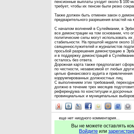
пенсионные выплаты уходит около $ 100 м
требует, чтобы их пенсии были резко сокр
Также должен быть отменен закон о демон
предварительного разрешения властей на 
С началом волнений в Сулеймании, в Эрб
все демонстрации на том основании, что 
политические силы могут использовать их
стабильности. На прошлой неделе около 1
священнослужителей и журналистов подпи
просьбой разрешения демонстрацию в Эрб
и в поддержку демонстраций в Сулеймании
осталось без ответа.
Дорожная карта также предполагает сфор
по честности, независимой от любых других
целью финансового аудита и привлечения 
коррумпированных должностных лиц.
С выполнением этих требований, переходн
должно в течение трех месяцев подготовит
референдума по конституции и досрочных 
провинциальных и муниципальных выборов
еще нет ниодного комментария...
Вы не можете оставлять ко
Войдите
или
зарегистри