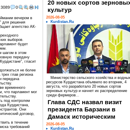
20 новых сортов зерновы
3089
0
культур
2026-08-05
ймании вечером в
Kurdistan.Ru
" для решения
общает агентство АК-
ереходного
ких выборов.
парламент будет
ием.
м шагом в этом
ловную передачу
Курдистане", гласит
одолжаться не более
 трех глав региона
Министерство сельского хозяйства и водны
 и передача
ресурсов Курдистана объявило во вторник, 4
льству.
августа, что разработало 20 новых сортов
тве временного
зерновых культур и начнет их распределение
м, что парламент мог
среди фермеров...
тельству.
ть под контролем
Глава СДС назвал визит
рода Курдистана,
президента Барзани в
нстрантов. Они
итический договор,
Дамаск историческим
твить в течение
2026-08-05
иска требований
Kurdistan.Ru