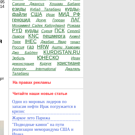
595
Сакине Джансиз
Хошави Бабакр
014
езиды
курды-
Кубад Талабани
файли
США
МИД РФ
Ирак
геноцид
ЛАГ
Дохук
Горран
Мохаммед Садек Кабоудванд
Рожава
PYD
курды
ПСК
Сирия
Сергей
KNC
пешмерга
Лавров
Ахмед
я
IHEC
Тюрк
Джабар Явар
теракт
газ
HRW
Россия
Ашти Хаврами
KURDISTAN.RU
Джо Байден
ЮНЕСКО
Эрбиль
Иран
христиане
Киркук
демонстрация
Amnesty International
Джаляль
Талабани
рт
На правах рекламы
Читайте наши новые статьи
Один из мировых лидеров по
запасам нефти Ирак погружается в
кризис
Жаркое лето Парижа
"Подводные камни" на пути
реализации меморандума США и
Ирана