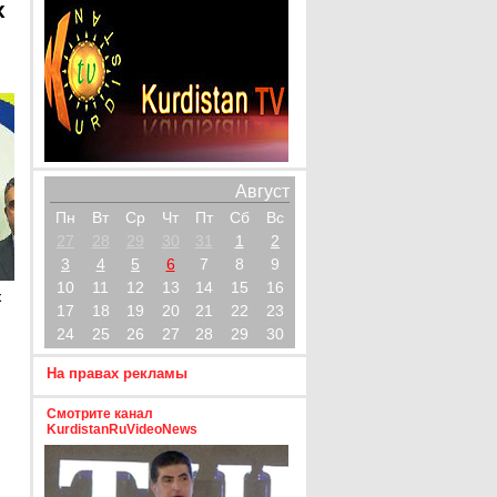
х
Август
Пн
Вт
Ср
Чт
Пт
Сб
Вс
27
28
29
30
31
1
2
3
4
5
6
7
8
9
10
11
12
13
14
15
16
х
17
18
19
20
21
22
23
24
25
26
27
28
29
30
На правах рекламы
Смотрите канал
KurdistanRuVideoNews