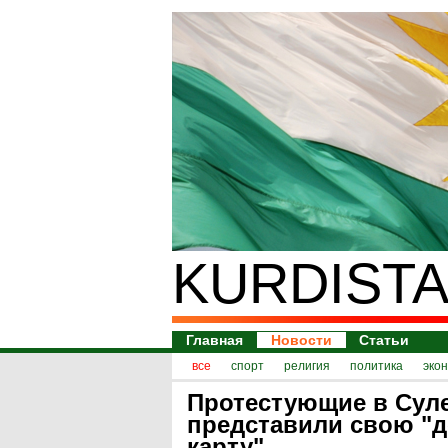
KURDISTA
Главная
Новости
Статьи
все
спорт
религия
политика
эко
Протестующие в Сул
представили свою "
карту"