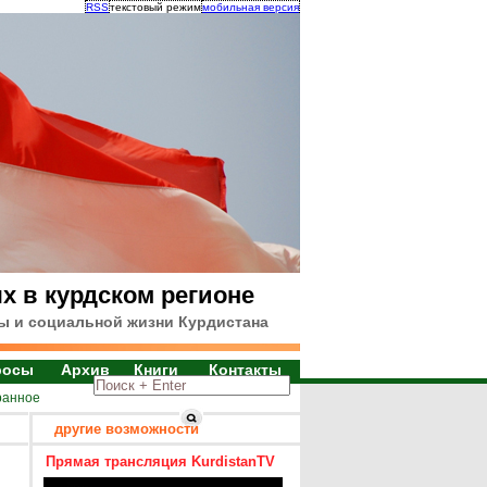
RSS
текстовый режим
мобильная версия
х в курдском регионе
ы и социальной жизни Курдистана
росы
Архив
Книги
Контакты
ранное
другие возможности
Прямая трансляция KurdistanTV