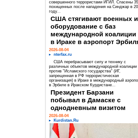
совершенного террористами ИГИЛ. Спасены 3
похищенных после нападения на Синджар в 2
году...
США стягивают военных и
оборудование с баз
международной коалиции
в Ираке в аэропорт Эрбил
2026-08-04
nterfax.ru
США перебрасывают силу и технику с
различных объектов международной коалиции
против "Исламского государства" (ИГ,
запрещенная в РФ террористическая
организация) в Ираке в международный аэропо
в Эрбиле в Иракском Курдистане...
Президент Барзани
побывал в Дамаске с
однодневным визитом
2026-08-04
Kurdistan.Ru