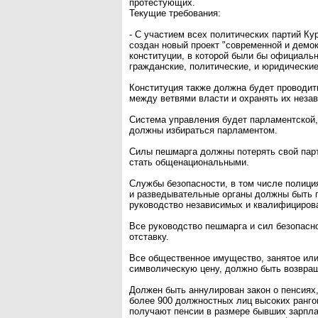
протестующих.
Текущие требования:
- С участием всех политических партий К
создан новый проект "современной и демо
конституции, в которой были бы официаль
гражданские, политические, и юридические
Конституция также должна будет проводит
между ветвями власти и охранять их неза
Система управления будет парламентской,
должны избираться парламентом.
Силы пешмарга должны потерять свой парт
стать общенациональными.
Службы безопасности, в том числе полици
и разведывательные органы должны быть 
руководство независимых и квалифициров
Все руководство пешмарга и сил безопасн
отставку.
Все общественное имущество, занятое или
символическую цену, должно быть возвращ
Должен быть аннулирован закон о пенсиях
более 900 должностных лиц высоких рангов
получают пенсии в размере бывших зарплат