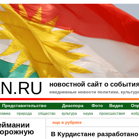
N.RU
новостной сайт о события
ежедневные новости политики, культур
Представительство
Диаспора
Фото
Видео
Оп
номика
природа
общество
культура
наука
происшествия
изб
еще в рубрике
еймании
дорожную
В Курдистане разработано