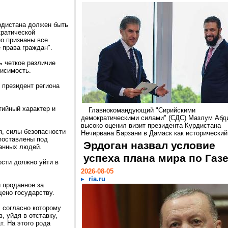
урдистана должен быть
кратической
но признаны все
 права граждан".
ь четкое различие
висимость.
 президент региона
ийный характер и
Главнокомандующий "Сирийскими
демократическими силами" (СДС) Мазлум Абд
высоко оценил визит президента Курдистана
я, силы безопасности
Нечирвана Барзани в Дамаск как исторический.
поставлены под
Эрдоган назвал условие
анных людей.
успеха плана мира по Газ
ости должно уйти в
2026-08-05
ria.ru
 проданное за
ено государству.
, согласно которому
, уйдя в отставку,
. На этого рода