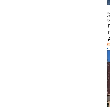
и
ч
с
20