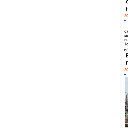
20
с
к
в
Jo
дн
20