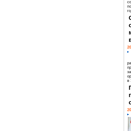
с
п
го
20
р
пр
з
о
в
20