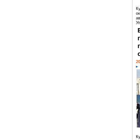
К
ок
а
У
20
К