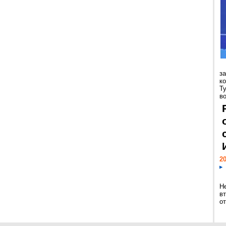
з
к
Т
во
20
Н
в
о