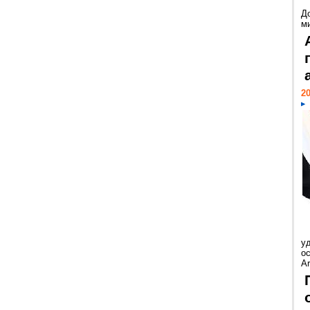
Д
м
20
у
ос
Ar