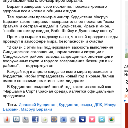
опубликованном штаб-квартирой Барзани.
Барзани завершил свое послание, пожелав крепкого
здоровья всем членам общины езидов.
Тем временем премьер-министр Курдистана Масрур
Барзани также направил поздравительное послание "всем
братьям и сестрам-езидам" в Курдистане, Ираке и мире,
"особенно эмиру езидов, Бабе Шейху и Духовному совету".
Премьер выразил надежду на то, что свой праздник езиды
проведут в атмосфере мира, безопасности и счастья.
"В связи с этим мы подчеркиваем важность выполнения
Синджарского соглашения, нормализации ситуации в
Синджарском районе, вывода запрещенных ополченцев и
вооруженных групп и гордого возвращения беженцев в их
районы", — подчеркнул он.
д
в
Каждый год в апреле езиды со всего мира приезжают в
Н
Курдистан, чтобы отпраздновать новый год в храме Лалиш
вместе со своими религиозными лидерами.
В Курдистане езидский новый год, также известный как
"Чаршамма Сор" (Красная среда), является официальным
праздником.
20
Теги:
Иракский Курдистан
,
Курдистан
,
езиды
,
ДПК
,
Масуд
Барзани
,
Масрур Барзани