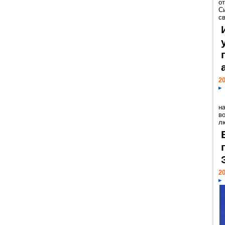
о
С
св
20
н
в
лю
20