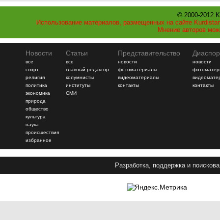
© 2000-2012 K
Использование материалов, размещенных на сайте Kurdistan
Мнение авторов мож
Новости
Статьи
Представительство
Диаспор
все
все
новости
новости
спорт
главный редактор
фотоматериалы
фотоматер
религия
колумнисты
видеоматериалы
видеомате
политика
институты
контакты
контакты
экономика
СМИ
природа
общество
культура
наука
происшествия
избранное
Разработка, поддержка и поискова