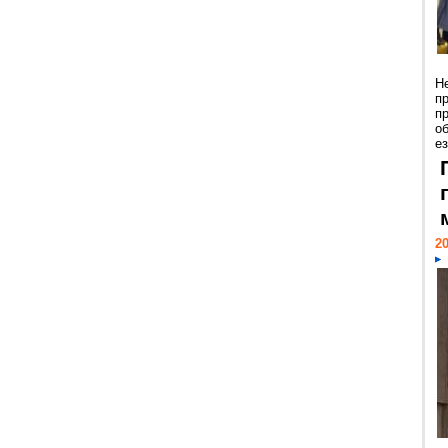
Н
п
п
о
ез
20