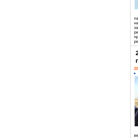
п
н
з
р
п
ре
20
ве