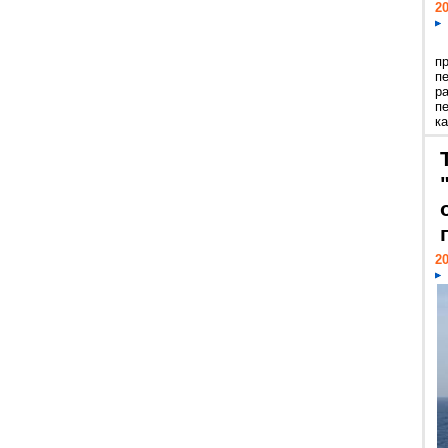
20
п
п
р
п
ка
20