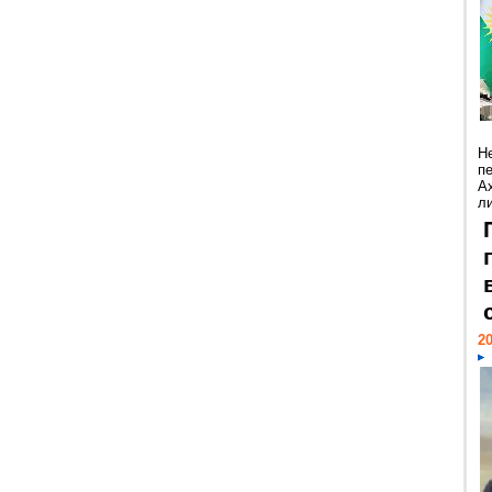
Н
п
А
ли
20