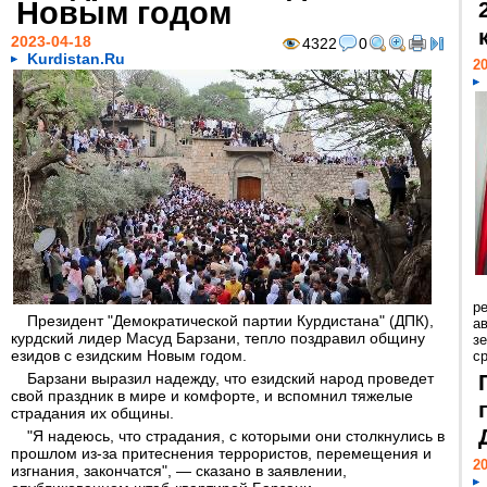
Новым годом
2023-04-18
4322
0
Kurdistan.Ru
20
р
Президент "Демократической партии Курдистана" (ДПК),
ав
курдский лидер Масуд Барзани, тепло поздравил общину
з
езидов с езидским Новым годом.
с
Барзани выразил надежду, что езидский народ проведет
свой праздник в мире и комфорте, и вспомнил тяжелые
страдания их общины.
"Я надеюсь, что страдания, с которыми они столкнулись в
прошлом из-за притеснения террористов, перемещения и
20
изгнания, закончатся", — сказано в заявлении,