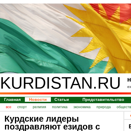
KURDISTAN.RU
н
е
Главная
Новости
Статьи
Представительство
все
спорт
религия
политика
экономика
природа
обществ
Курдские лидеры
поздравляют езидов с