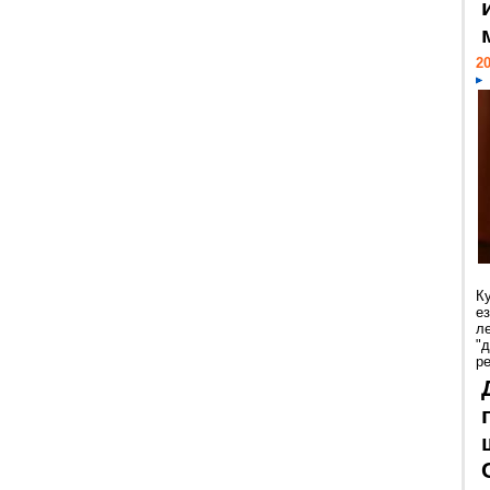
20
К
е
л
"
р