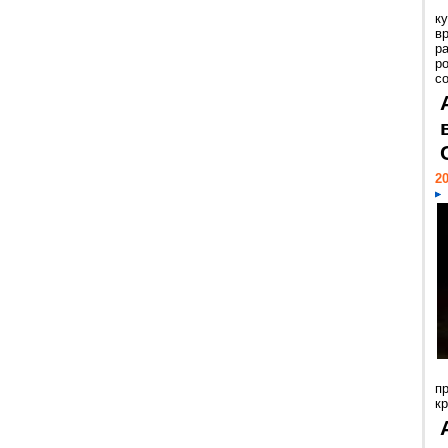
к
в
р
р
с
20
п
к