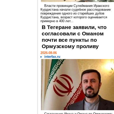
Власти провинции Сулеймания Иракского
Курдистана начали судебное расследование
повреждения одного из старейших дубов
Курдистана, возраст которого оценивается
примерно в 400 лет...
В Тегеране заявили, что
согласовали с Оманом
почти все пункты по
Ормузскому проливу
2026-08-06
interfax.ru
Соглашение Ирана и Омана по Ормузскому