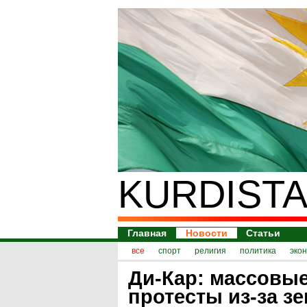
KURDISTA
Главная
Новости
Статьи
все
спорт
религия
политика
эко
Ди-Кар: массовы
протесты из-за з