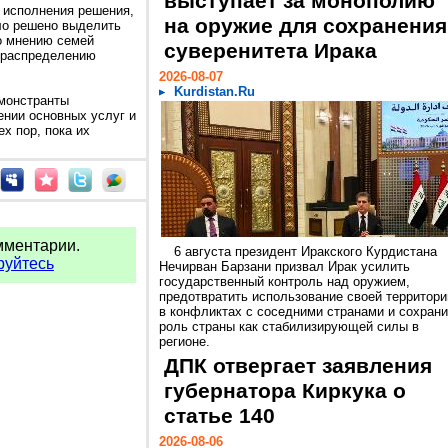
выступает за монополию
 исполнения решения,
на оружие для сохранения
ыло решено выделить
о мнению семей
суверенитета Ирака
л распределению
2026-08-07
Kurdistan.Ru
монстранты
нии основных услуг и
х пор, пока их
мментарии.
6 августа президент Иракского Курдистана
руйтесь
Нечирван Барзани призвал Ирак усилить
государственный контроль над оружием,
предотвратить использование своей территори
в конфликтах с соседними странами и сохрани
роль страны как стабилизирующей силы в
регионе.
ДПК отвергает заявления
губернатора Киркука о
статье 140
2026-08-06