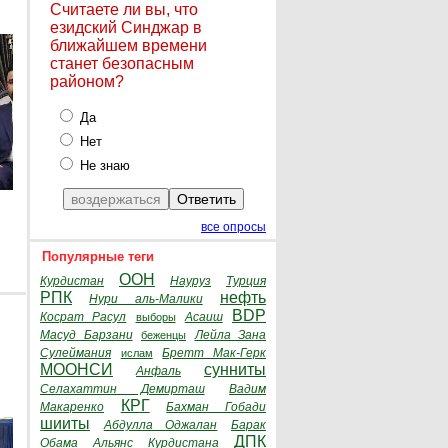
Считаете ли вы, что
езидский Синджар в
ближайшем времени
станет безопасным
районом?
Да
Нет
Не знаю
все опросы
Популярные теги
ООН
Курдистан
Науруз
Турция
РПК
нефть
Нури аль-Малики
BDP
Косрат Расул
Асаиш
выборы
Масуд Барзани
Лейла Зана
беженцы
Сулеймания
Бретт Мак-Герк
ислам
МООНСИ
сунниты
Анфаль
Селахаттин Демирташ
Вадим
КРГ
Макаренко
Бахман Гобади
шииты
Абдулла Оджалан
Барак
ДПК
Обама
Альянс Курдистана