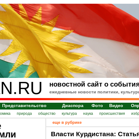
N.RU
новостной сайт о события
ежедневные новости политики, культур
Представительство
Диаспора
Фото
Видео
Оп
номика
природа
общество
культура
наука
происшествия
изб
еще в рубрике
е
емли
Власти Курдистана: Стать