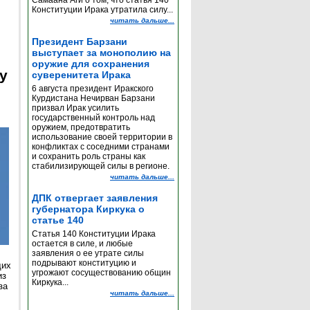
Самаана Аги о том, что статья 140
Конституции Ирака утратила силу...
читать дальше...
Президент Барзани
выступает за монополию на
оружие для сохранения
y
суверенитета Ирака
6 августа президент Иракского
Курдистана Нечирван Барзани
призвал Ирак усилить
государственный контроль над
оружием, предотвратить
использование своей территории в
конфликтах с соседними странами
и сохранить роль страны как
стабилизирующей силы в регионе.
читать дальше...
ДПК отвергает заявления
губернатора Киркука о
статье 140
Статья 140 Конституции Ирака
остается в силе, и любые
заявления о ее утрате силы
подрывают конституцию и
щих
угрожают сосуществованию общин
из
Киркука...
за
читать дальше...