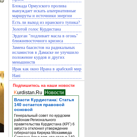
Блокада Ормузского пролива
вынуждает искать альтернативные
маршруты и источники энергии
Есть ли выход из иранского тупика?
Золотой голос Курдистана
Эрдоган "подливает масла в огонь"
ближневосточного кризиса
Замена баасистов на радикальных
исламистов в Дамаске не улучшило
положение курдов и других
меньшинств
Ирак как окно Ирана в арабский мир
Hani
Подпишитесь на наши новости
K
urdistan.Ru
Новости
Власти Курдистана: Статья
140 остается правовой
основой
Генеральный совет по курдским
районам Регионального
правительства Курдистана (КРГ) 6
августа отклонил утверждение
губернатора Киркука Мохаммеда