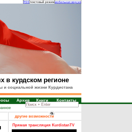
RSS
текстовый режим
мобильная версия
х в курдском регионе
ы и социальной жизни Курдистана
росы
Архив
Книги
Контакты
ранное
другие возможности
Прямая трансляция KurdistanTV
я