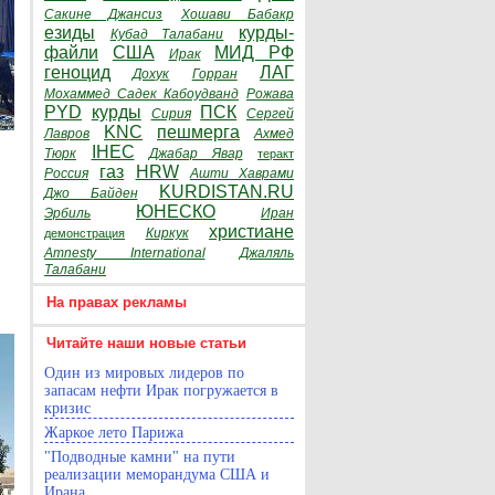
Сакине Джансиз
Хошави Бабакр
езиды
курды-
Кубад Талабани
файли
США
МИД РФ
Ирак
геноцид
ЛАГ
Дохук
Горран
Мохаммед Садек Кабоудванд
Рожава
PYD
курды
ПСК
Сирия
Сергей
KNC
пешмерга
Лавров
Ахмед
IHEC
Тюрк
Джабар Явар
теракт
газ
HRW
Россия
Ашти Хаврами
KURDISTAN.RU
Джо Байден
ЮНЕСКО
Эрбиль
Иран
христиане
Киркук
демонстрация
Amnesty International
Джаляль
Талабани
На правах рекламы
Читайте наши новые статьи
Один из мировых лидеров по
запасам нефти Ирак погружается в
кризис
Жаркое лето Парижа
"Подводные камни" на пути
реализации меморандума США и
Ирана