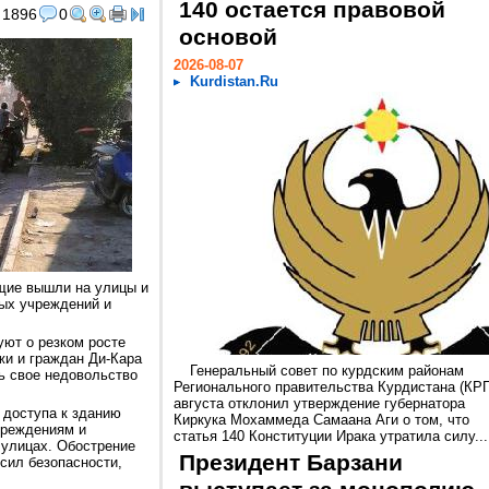
140 остается правовой
1896
0
основой
2026-08-07
Kurdistan.Ru
ющие вышли на улицы и
ых учреждений и
ют о резком росте
жи и граждан Ди-Кара
Генеральный совет по курдским районам
ь свое недовольство
Регионального правительства Курдистана (КРГ
августа отклонил утверждение губернатора
 доступа к зданию
Киркука Мохаммеда Самаана Аги о том, что
чреждениям и
статья 140 Конституции Ирака утратила силу...
 улицах. Обострение
Президент Барзани
сил безопасности,