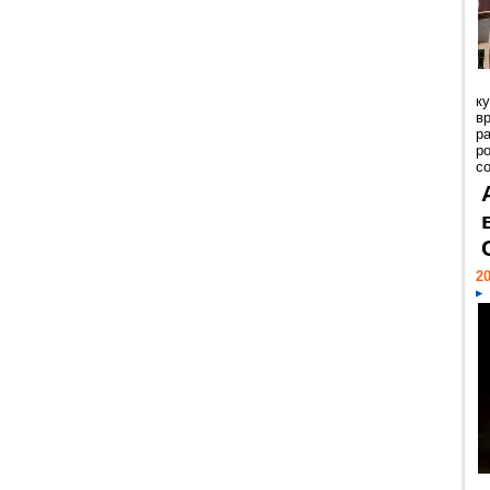
к
в
р
р
с
20