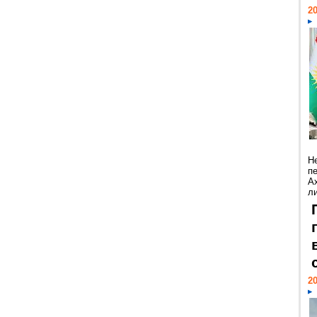
20
Н
п
А
ли
20