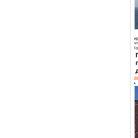
и
ч
с
20