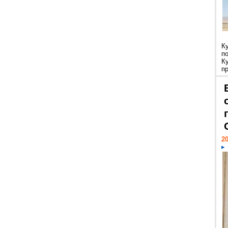
К
п
К
пр
20