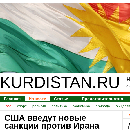
KURDISTAN.RU
н
е
Главная
Новости
Статьи
Представительство
все
спорт
религия
политика
экономика
природа
обществ
США введут новые
санкции против Ирана