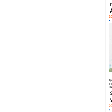
20
д
в
Н
20