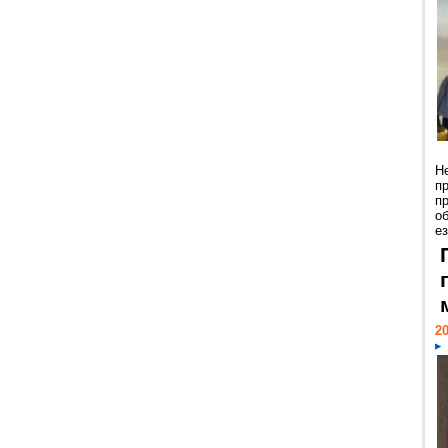
Н
п
п
о
ез
20