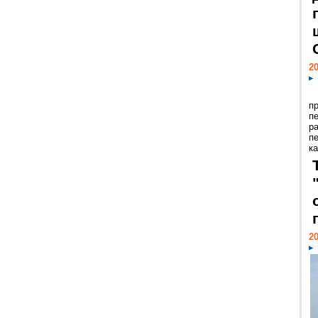
20
п
п
р
п
ка
20