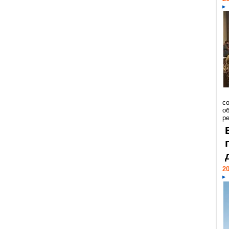
со
о
ре
20