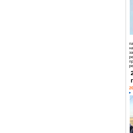
п
н
з
р
п
ре
20