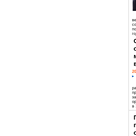
ве
с
п
го
20
р
пр
з
о
в