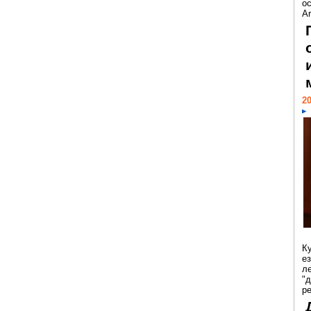
ос
Ar
20
К
е
л
"
р