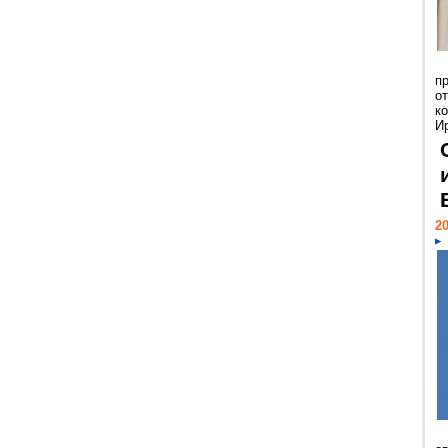
п
о
к
И
20