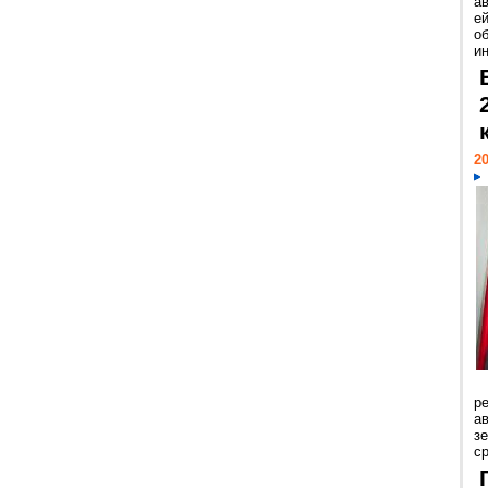
а
ей
о
и
20
р
ав
з
с