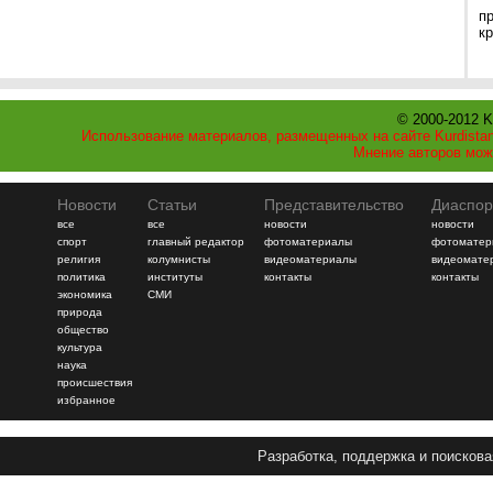
п
к
© 2000-2012 K
Использование материалов, размещенных на сайте Kurdistan
Мнение авторов мож
Новости
Статьи
Представительство
Диаспор
все
все
новости
новости
спорт
главный редактор
фотоматериалы
фотоматер
религия
колумнисты
видеоматериалы
видеомате
политика
институты
контакты
контакты
экономика
СМИ
природа
общество
культура
наука
происшествия
избранное
Разработка, поддержка и поискова