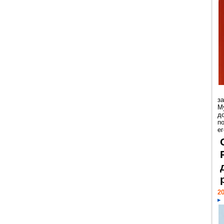
з
М
д
п
ег
20