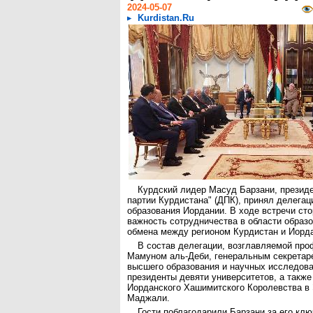
2024-05-07
Kurdistan.Ru
Курдский лидер Масуд Барзани, презид
партии Курдистана" (ДПК), принял делега
образования Иордании. В ходе встречи ст
важность сотрудничества в области образо
обмена между регионом Курдистан и Иорд
В состав делегации, возглавляемой пр
Мамуном аль-Деби, генеральным секретар
высшего образования и научных исследов
президенты девяти университетов, а также
Иорданского Хашимитского Королевства в
Маджали.
Гости поблагодарили Барзани за его кл