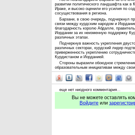
развитии политического ландшафта как в К
Ираке, и высоко оценили его усилия по со
сосуществования в региона.
Барзани, в свою очередь, подчеркнул п
связи между курдским народом и Иордание
благодарность королю Абдалле, правитель
Иордании за их неизменную поддержку Ку
различных этапах.
Подчеркнув важность укрепления двуст
различных секторах, курдский лидер подт
приверженность укреплению сотрудничест
Курдистаном и Иорданией.
Стороны выразили обоюдное стремлени
образовательным инициативам между свои
еще нет ниодного комментария...
Вы не можете оставлять ко
Войдите
или
зарегистри