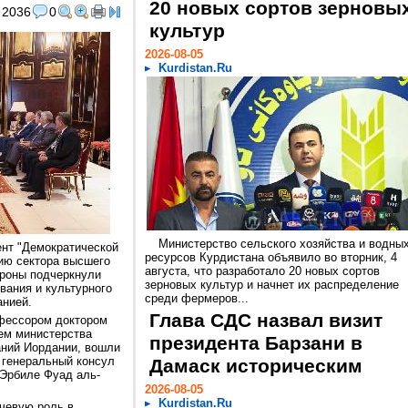
20 новых сортов зерновы
2036
0
культур
2026-08-05
Kurdistan.Ru
Министерство сельского хозяйства и водны
ент "Демократической
ресурсов Курдистана объявило во вторник, 4
цию сектора высшего
августа, что разработало 20 новых сортов
ороны подчеркнули
зерновых культур и начнет их распределение
вания и культурного
среди фермеров...
анией.
Глава СДС назвал визит
офессором доктором
ем министерства
президента Барзани в
аний Иордании, вошли
 генеральный консул
Дамаск историческим
 Эрбиле Фуад аль-
2026-08-05
Kurdistan.Ru
ючевую роль в