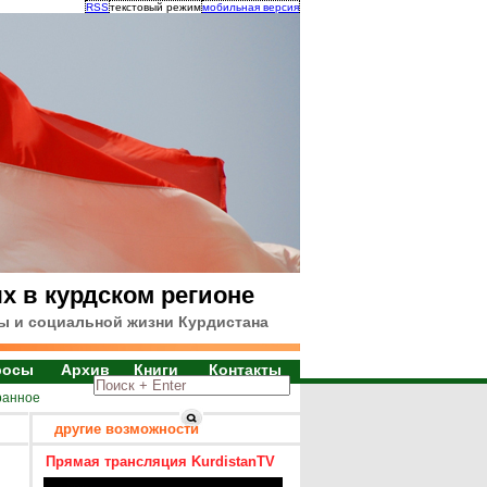
RSS
текстовый режим
мобильная версия
х в курдском регионе
ы и социальной жизни Курдистана
росы
Архив
Книги
Контакты
ранное
другие возможности
Прямая трансляция KurdistanTV