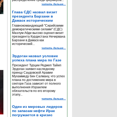
распределение среди фермеров...
читать дальше...
Глава СДС назвал визит
президента Барзани в
Дамаск историческим
Главнокомандующий "Сирийскими
демократическими силами" (СДС)
Мазлум Абди высоко оценил визит
президента Курдистана Нечирвана
Барзани в Дамаск как
исторический...
читать дальше...
Эрдоган назвал условие
успеха плана мира по Газе
Президент Турции Реджеп Тайип
Эрдоган заявил наследному
принцу Саудовской Аравии
Мухаммеду бин Салману, что успех
плана по достижению мира в
секторе Газа зависит от полного
выполнения Израилем
обязательств по его второму
этапу...
читать дальше...
Один из мировых лидеров
по запасам нефти Ирак
погружается в кризис