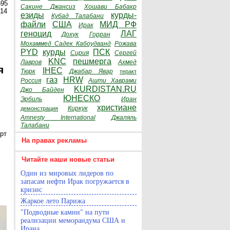
595
Сакине Джансиз
Хошави Бабакр
014
езиды
курды-
Кубад Талабани
файли
США
МИД РФ
Ирак
геноцид
ЛАГ
Дохук
Горран
Мохаммед Садек Кабоудванд
Рожава
PYD
курды
ПСК
Сирия
Сергей
KNC
пешмерга
Лавров
Ахмед
я
IHEC
Тюрк
Джабар Явар
теракт
газ
HRW
Россия
Ашти Хаврами
KURDISTAN.RU
Джо Байден
ЮНЕСКО
Эрбиль
Иран
христиане
Киркук
демонстрация
Amnesty International
Джаляль
Талабани
рт
На правах рекламы
Читайте наши новые статьи
Один из мировых лидеров по
запасам нефти Ирак погружается в
кризис
Жаркое лето Парижа
"Подводные камни" на пути
реализации меморандума США и
Ирана