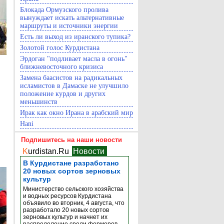
Блокада Ормузского пролива
вынуждает искать альтернативные
маршруты и источники энергии
Есть ли выход из иранского тупика?
Золотой голос Курдистана
Эрдоган "подливает масла в огонь"
ближневосточного кризиса
Замена баасистов на радикальных
исламистов в Дамаске не улучшило
положение курдов и других
меньшинств
Ирак как окно Ирана в арабский мир
Hani
Подпишитесь на наши новости
K
urdistan.Ru
Новости
В Курдистане разработано
20 новых сортов зерновых
культур
Министерство сельского хозяйства
и водных ресурсов Курдистана
объявило во вторник, 4 августа, что
разработало 20 новых сортов
зерновых культур и начнет их