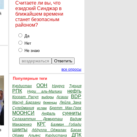
Считаете ли вы, что
езидский Синджар в
й
ближайшем времени
станет безопасным
районом?
Да
Нет
Не знаю
все опросы
Популярные теги
ООН
Курдистан
Науруз
Турция
РПК
нефть
Нури аль-Малики
BDP
Косрат Расул
Асаиш
выборы
Масуд Барзани
Лейла Зана
беженцы
Сулеймания
Бретт Мак-Герк
ислам
МООНСИ
сунниты
Анфаль
Селахаттин Демирташ
Вадим
КРГ
Макаренко
Бахман Гобади
шииты
з
Абдулла Оджалан
Барак
ДПК
Обама
Альянс Курдистана