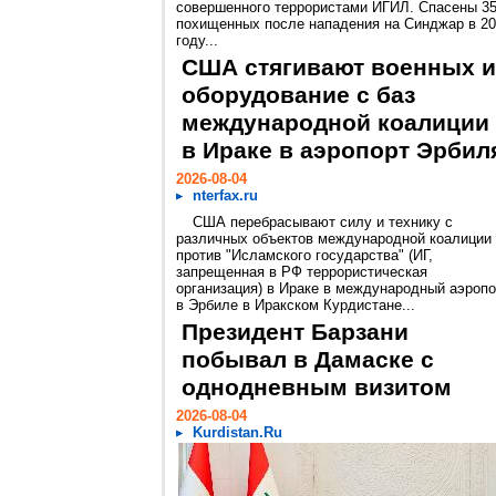
совершенного террористами ИГИЛ. Спасены 3
похищенных после нападения на Синджар в 2
году...
США стягивают военных и
оборудование с баз
международной коалиции
в Ираке в аэропорт Эрбил
2026-08-04
nterfax.ru
США перебрасывают силу и технику с
различных объектов международной коалиции
против "Исламского государства" (ИГ,
запрещенная в РФ террористическая
организация) в Ираке в международный аэропо
в Эрбиле в Иракском Курдистане...
Президент Барзани
побывал в Дамаске с
однодневным визитом
2026-08-04
Kurdistan.Ru