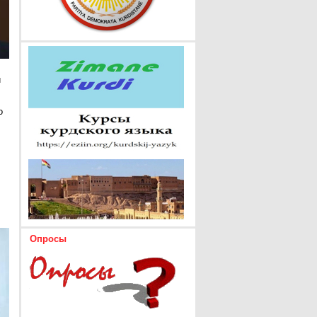
и
о
Опросы