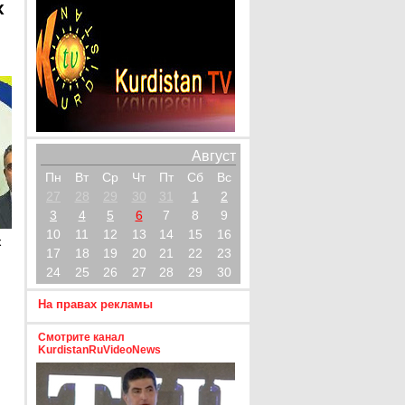
х
Август
Пн
Вт
Ср
Чт
Пт
Сб
Вс
27
28
29
30
31
1
2
3
4
5
6
7
8
9
10
11
12
13
14
15
16
х
17
18
19
20
21
22
23
24
25
26
27
28
29
30
На правах рекламы
Смотрите канал
KurdistanRuVideoNews