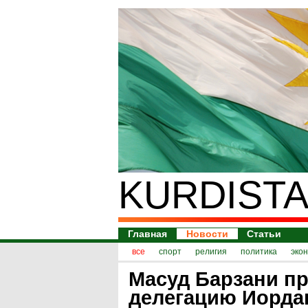
KURDISTA
Главная
Новости
Статьи
все
спорт
религия
политика
эко
Масуд Барзани п
делегацию Иорда