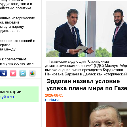
урдистане, так и в
действию политике
рочные исторические
й, выразив
ству и народу
рдистана на
оронних отношений в
вердил
ва между
е к совместным
Главнокомандующий "Сирийскими
ми университетами.
демократическими силами" (СДС) Мазлум Абд
высоко оценил визит президента Курдистана
Нечирвана Барзани в Дамаск как исторический.
Эрдоган назвал условие
успеха плана мира по Газ
мментарии.
2026-08-05
руйтесь
ria.ru