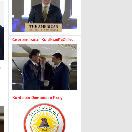
Смотрите канал KurdistanRuCollect
и
..
е
Kurdistan Democratic Party