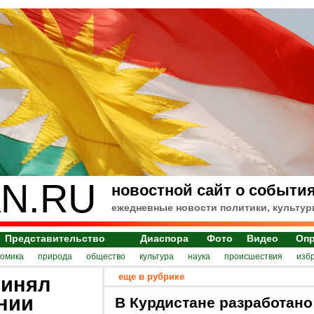
N.RU
новостной сайт о события
ежедневные новости политики, культур
Представительство
Диаспора
Фото
Видео
Оп
номика
природа
общество
культура
наука
происшествия
изб
еще в рубрике
ринял
нии
В Курдистане разработано