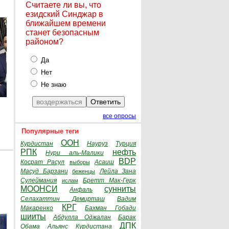
Считаете ли вы, что
езидский Синджар в
ближайшем времени
станет безопасным
районом?
Да
Нет
Не знаю
все опросы
Популярные теги
ООН
Курдистан
Науруз
Турция
РПК
нефть
Нури аль-Малики
BDP
Косрат Расул
Асаиш
выборы
Масуд Барзани
Лейла Зана
беженцы
Сулеймания
Бретт Мак-Герк
ислам
МООНСИ
сунниты
Анфаль
Селахаттин Демирташ
Вадим
КРГ
Макаренко
Бахман Гобади
шииты
Абдулла Оджалан
Барак
ДПК
Обама
Альянс Курдистана