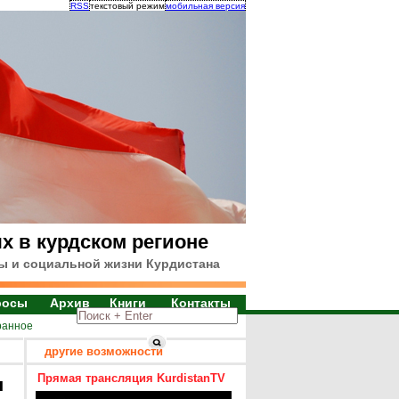
RSS
текстовый режим
мобильная версия
х в курдском регионе
ы и социальной жизни Курдистана
росы
Архив
Книги
Контакты
ранное
другие возможности
Прямая трансляция KurdistanTV
я