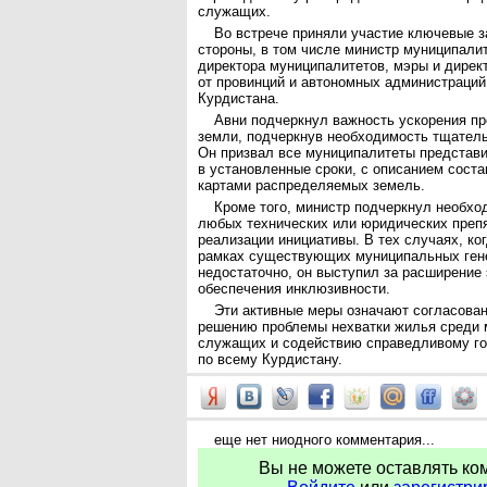
служащих.
Во встрече приняли участие ключевые 
стороны, в том числе министр муниципали
директора муниципалитетов, мэры и дирек
от провинций и автономных администраций
Курдистана.
Авни подчеркнул важность ускорения п
земли, подчеркнув необходимость тщатель
Он призвал все муниципалитеты представ
в установленные сроки, с описанием сост
картами распределяемых земель.
Кроме того, министр подчеркнул необхо
любых технических или юридических преп
реализации инициативы. В тех случаях, ко
рамках существующих муниципальных ген
недостаточно, он выступил за расширение
обеспечения инклюзивности.
Эти активные меры означают согласова
решению проблемы нехватки жилья среди
служащих и содействию справедливому го
по всему Курдистану.
еще нет ниодного комментария...
Вы не можете оставлять ко