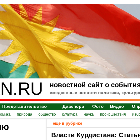
N.RU
новостной сайт о события
ежедневные новости политики, культур
Представительство
Диаспора
Фото
Видео
Оп
номика
природа
общество
культура
наука
происшествия
изб
еще в рубрике
лю
Власти Курдистана: Стать