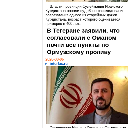
Власти провинции Сулеймания Иракского
Курдистана начали судебное расследование
повреждения одного из старейших дубов
Курдистана, возраст которого оценивается
примерно в 400 лет...
В Тегеране заявили, что
согласовали с Оманом
почти все пункты по
Ормузскому проливу
2026-08-06
interfax.ru
Соглашение Ирана и Омана по Ормузскому