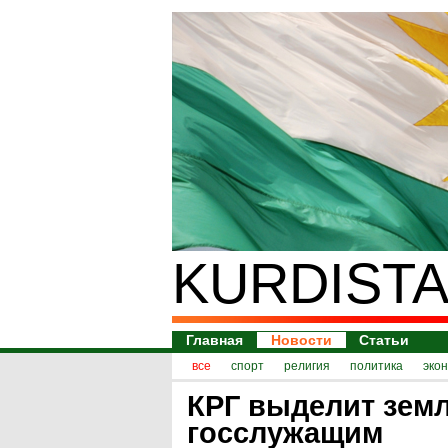
KURDISTA
Главная
Новости
Статьи
все
спорт
религия
политика
эко
КРГ выделит зем
госслужащим