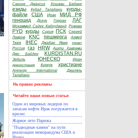
Сакине Джансиз
Хошави Бабакр
езиды
курды-
Кубад Талабани
файли
США
МИД РФ
Ирак
геноцид
ЛАГ
Дохук
Горран
Мохаммед Садек Кабоудванд
Рожава
PYD
курды
ПСК
Сирия
Сергей
KNC
пешмерга
Лавров
Ахмед
IHEC
Тюрк
Джабар Явар
теракт
газ
HRW
Россия
Ашти Хаврами
KURDISTAN.RU
Джо Байден
ЮНЕСКО
Эрбиль
Иран
христиане
Киркук
демонстрация
Amnesty International
Джаляль
Талабани
На правах рекламы
Читайте наши новые статьи
Один из мировых лидеров по
запасам нефти Ирак погружается в
кризис
Жаркое лето Парижа
"Подводные камни" на пути
реализации меморандума США и
Ирана