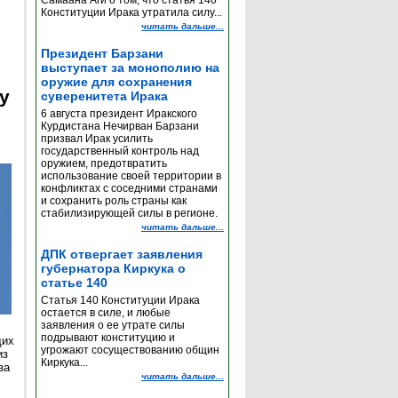
Самаана Аги о том, что статья 140
Конституции Ирака утратила силу...
читать дальше...
Президент Барзани
выступает за монополию на
оружие для сохранения
y
суверенитета Ирака
6 августа президент Иракского
Курдистана Нечирван Барзани
призвал Ирак усилить
государственный контроль над
оружием, предотвратить
использование своей территории в
конфликтах с соседними странами
и сохранить роль страны как
стабилизирующей силы в регионе.
читать дальше...
ДПК отвергает заявления
губернатора Киркука о
статье 140
Статья 140 Конституции Ирака
остается в силе, и любые
заявления о ее утрате силы
подрывают конституцию и
щих
угрожают сосуществованию общин
из
Киркука...
за
читать дальше...