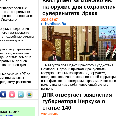
выступает за монополию
на оружие для сохранения
заинтересованные
тетов, генеральные
суверенитета Ирака
тора по планированию
 Иракского
2026-08-07
Kurdistan.Ru
роцесса выделения
ного планирования.
ить подробные отчеты
ава служащих и
димость устранения
ятствий, мешающих
гда наличие земли в
еральных планов
 этих планов для
6 августа президент Иракского Курдистана
Нечирван Барзани призвал Ирак усилить
государственный контроль над оружием,
нные усилия КРГ по
предотвратить использование своей территори
 муниципальных
в конфликтах с соседними странами и сохрани
родскому развитию
роль страны как стабилизирующей силы в
регионе.
ДПК отвергает заявления
губернатора Киркука о
статье 140
мментарии.
2026-08-06