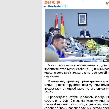
2024-05-10
Kurdistan.Ru
Министерство муниципалитетов и туриз
правительства Курдистана (КРГ) иницииро
удовлетворению жилищных потребностей 
служащих.
В ответ на директиву премьер-министра
министерство поручило всем муниципалите
предоставить подробные отчеты с описан
земли.
Председательствуя на втором заседани
совета в четверг, 9 мая, министр муниципа
Сасан Авни возглавил обсуждение начала 
справедливому распределению земли сре