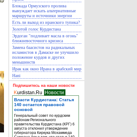
Блокада Ормузского пролива
вынуждает искать альтернативные
маршруты и источники энергии
Есть ли выход из иранского тупика?
Золотой голос Курдистана
Эрдоган "подливает масла в огонь"
ближневосточного кризиса
Замена баасистов на радикальных
исламистов в Дамаске не улучшило
положение курдов и других
меньшинств
Ирак как окно Ирана в арабский мир
Hani
Подпишитесь на наши новости
K
urdistan.Ru
Новости
Власти Курдистана: Статья
140 остается правовой
основой
Генеральный совет по курдским
районам Регионального
правительства Курдистана (КРГ) 6
августа отклонил утверждение
губернатора Киркука Мохаммеда