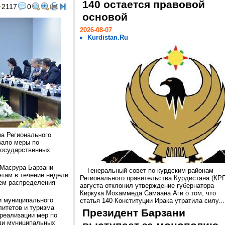
140 остается правовой
2117
0
основой
2026-08-07
Kurdistan.Ru
ма Регионального
вало меры по
государственных
 Масрура Барзани
Генеральный совет по курдским районам
там в течение недели
Регионального правительства Курдистана (КРГ
ием распределения
августа отклонил утверждение губернатора
Киркука Мохаммеда Самаана Аги о том, что
и муниципального
статья 140 Конституции Ирака утратила силу...
литетов и туризма
Президент Барзани
реализации мер по
ди муниципальных