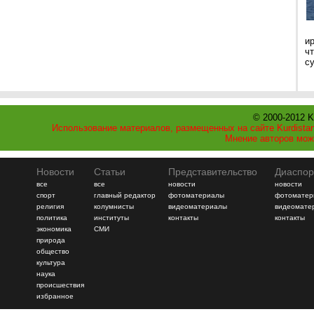
и
ч
с
© 2000-2012 K
Использование материалов, размещенных на сайте Kurdistan
Мнение авторов мож
Новости
Статьи
Представительство
Диаспор
все
все
новости
новости
спорт
главный редактор
фотоматериалы
фотоматер
религия
колумнисты
видеоматериалы
видеомате
политика
институты
контакты
контакты
экономика
СМИ
природа
общество
культура
наука
происшествия
избранное