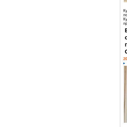
К
п
К
пр
20