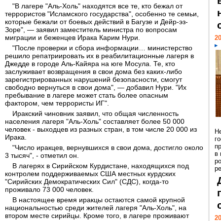
"В лагере "Аль-Холь" находятся все те, кто бежал от
террористов "Исламского государства", особенно те семьи,
которые бежали от боевых действий в Багузе и Дейр-эз-
Зоре", — заявил заместитель министра по вопросам
миграции и беженцев Ирака Карим Нури.
20
"После проверки и сбора информации… министерство
решило репатриировать их в реабилитационные лагеря в
Джедде в городе Аль-Кайяра на юге Мосула. Те, кто
заслуживает возвращения в свои дома без каких-либо
зарегистрированных нарушений безопасности, смогут
свободно вернуться в свои дома", — добавил Нури. "Их
пребывание в лагере может стать более опасным
фактором, чем террористы ИГ".
Иракский чиновник заявил, что общая численность
населения лагеря "Аль-Холь" составляет более 50 000
человек - выходцев из разных стран, в том числе 20 000 из
Н
Ирака.
г
п
"Число иракцев, вернувшихся в свои дома, достигло около
в
3 тысяч", - отметил он.
р
В лагерях в Сирийском Курдистане, находящихся под
ре
контролем поддерживаемых США местных курдских
"Сирийских Демократических Сил" (СДС), когда-то
проживало 73 000 человек.
В настоящее время иракцы остаются самой крупной
национальностью среди жителей лагеря "Аль-Холь", на
втором месте сирийцы. Кроме того, в лагере проживают
20