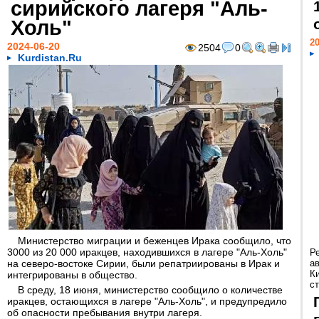
сирийского лагеря "Аль-
Холь"
20
2024-06-20
2504
0
Kurdistan.Ru
Министерство миграции и беженцев Ирака сообщило, что
3000 из 20 000 иракцев, находившихся в лагере "Аль-Холь"
Р
на северо-востоке Сирии, были репатриированы в Ирак и
а
К
интегрированы в общество.
ст
В среду, 18 июня, министерство сообщило о количестве
иракцев, остающихся в лагере "Аль-Холь", и предупредило
об опасности пребывания внутри лагеря.