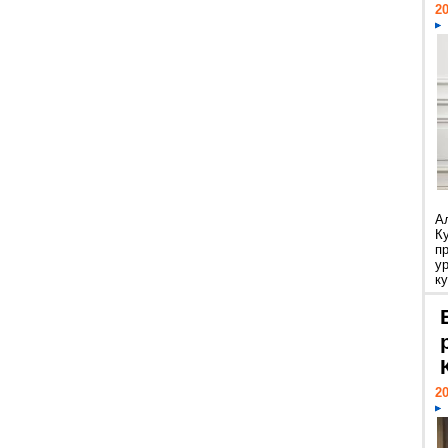
20
А
К
п
у
ку
20