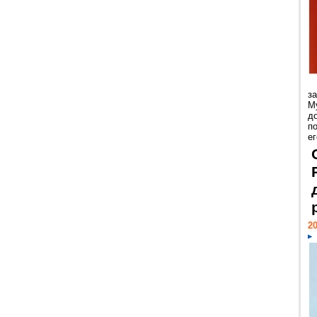
з
М
д
п
ег
20