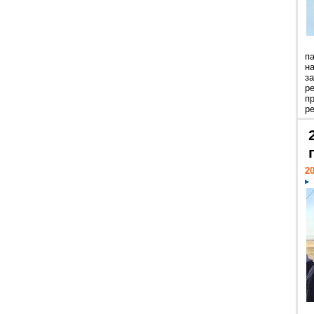
п
н
з
р
п
ре
20