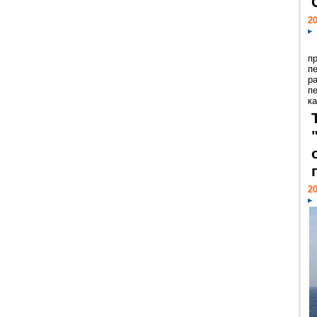
20
п
п
р
п
ка
20