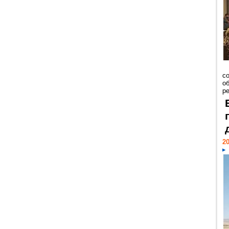
со
о
ре
20