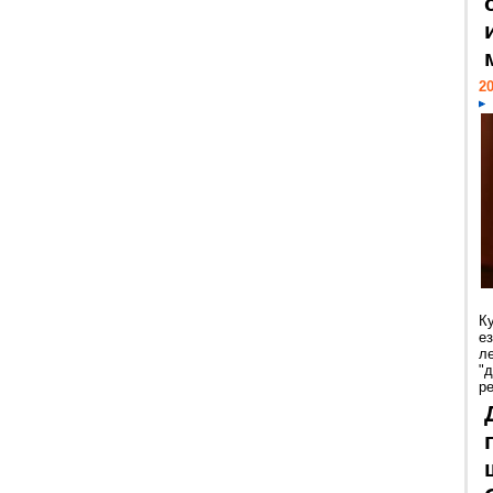
20
К
е
л
"
р