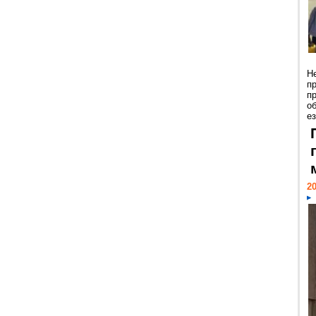
Н
п
п
о
ез
20