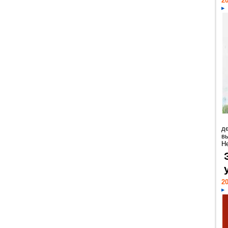
20
д
в
Н
20