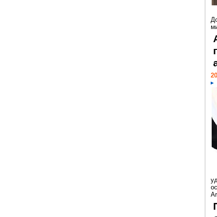
Д
м
20
у
ос
Ar