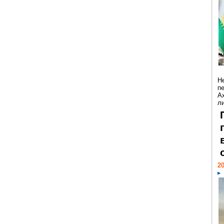
Н
п
А
ли
20