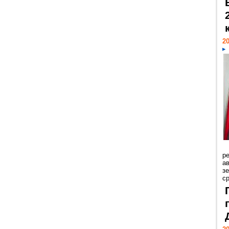
20
р
ав
з
с