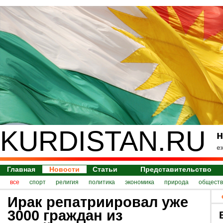
KURDISTAN.RU
н
е
Главная
Новости
Статьи
Представительство
все
спорт
религия
политика
экономика
природа
обществ
Ирак репатриировал уже
3000 граждан из