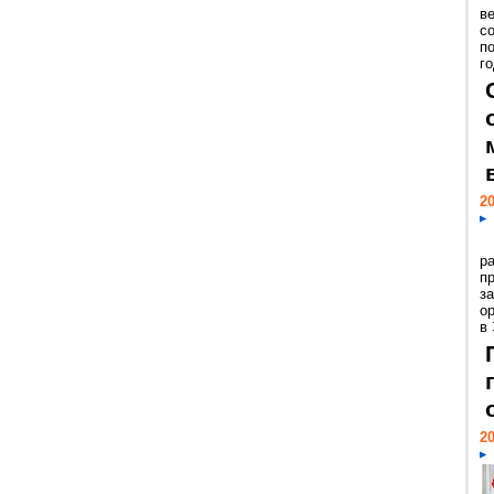
ве
с
п
го
20
р
пр
з
о
в
20