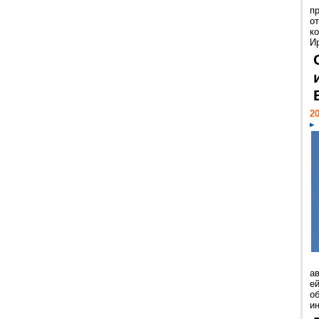
п
о
к
И
20
а
ей
о
и