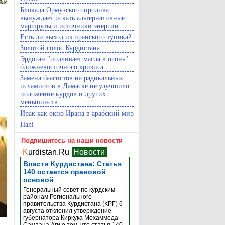
Блокада Ормузского пролива
вынуждает искать альтернативные
маршруты и источники энергии
Есть ли выход из иранского тупика?
Золотой голос Курдистана
Эрдоган "подливает масла в огонь"
ближневосточного кризиса
Замена баасистов на радикальных
исламистов в Дамаске не улучшило
положение курдов и других
меньшинств
Ирак как окно Ирана в арабский мир
Hani
Подпишитесь на наши новости
K
urdistan.Ru
Новости
Власти Курдистана: Статья
140 остается правовой
основой
Генеральный совет по курдским
районам Регионального
правительства Курдистана (КРГ) 6
августа отклонил утверждение
губернатора Киркука Мохаммеда