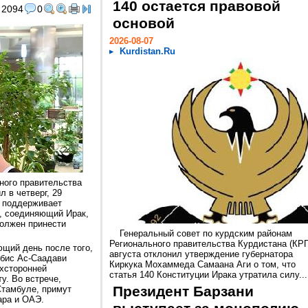
140 остается правовой
2094
0
основой
2026-08-07
Kurdistan.Ru
ного правительства
 в четверг, 29
ю поддерживает
", соединяющий Ирак,
должен принести
Генеральный совет по курдским районам
Регионального правительства Курдистана (КРГ
щий день после того,
августа отклонил утверждение губернатора
ибис Ас-Саадави
Киркука Мохаммеда Самаана Аги о том, что
хсторонней
статья 140 Конституции Ирака утратила силу...
у. Во встрече,
Президент Барзани
Стамбуле, примут
ара и ОАЭ.