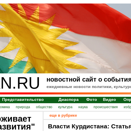
N.RU
новостной сайт о события
ежедневные новости политики, культур
Представительство
Диаспора
Фото
Видео
Оп
номика
природа
общество
культура
наука
происшествия
изб
еще в рубрике
рживает
азвития"
Власти Курдистана: Стать