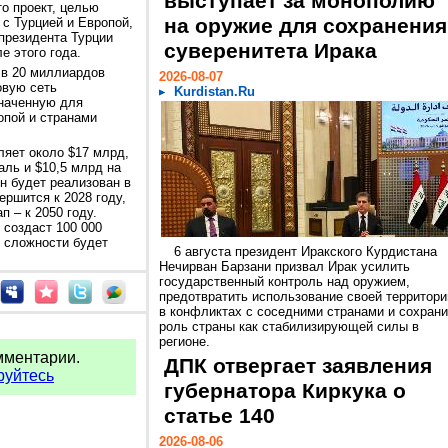
выступает за монополию
то проект, целью
на оружие для сохранения
 с Турцией и Европой,
президента Турции
суверенитета Ирака
е этого года.
 в 20 миллиардов
2026-08-07
овую сеть
Kurdistan.Ru
значенную для
опой и странами
ляет около $17 млрд,
аль и $10,5 млрд на
н будет реализован в
ершится к 2028 году,
п – к 2050 году.
 создаст 100 000
й сложности будет
6 августа президент Иракского Курдистана
Нечирван Барзани призвал Ирак усилить
государственный контроль над оружием,
предотвратить использование своей территори
в конфликтах с соседними странами и сохрани
роль страны как стабилизирующей силы в
регионе.
мментарии.
ДПК отвергает заявления
руйтесь
губернатора Киркука о
статье 140
2026-08-06