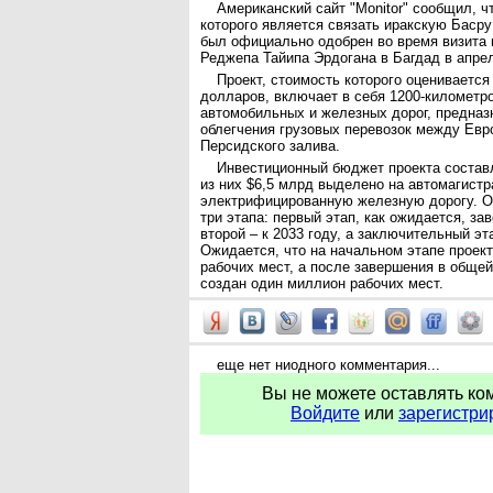
Американский сайт "Monitor" сообщил, ч
которого является связать иракскую Басру
был официально одобрен во время визита 
Реджепа Тайипа Эрдогана в Багдад в апрел
Проект, стоимость которого оценивается
долларов, включает в себя 1200-километр
автомобильных и железных дорог, предна
облегчения грузовых перевозок между Евр
Персидского залива.
Инвестиционный бюджет проекта состав
из них $6,5 млрд выделено на автомагистр
электрифицированную железную дорогу. О
три этапа: первый этап, как ожидается, зав
второй – к 2033 году, а заключительный эта
Ожидается, что на начальном этапе проект
рабочих мест, а после завершения в обще
создан один миллион рабочих мест.
еще нет ниодного комментария...
Вы не можете оставлять ко
Войдите
или
зарегистри