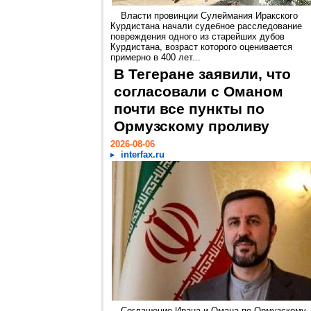
Власти провинции Сулеймания Иракского
Курдистана начали судебное расследование
повреждения одного из старейших дубов
Курдистана, возраст которого оценивается
примерно в 400 лет...
В Тегеране заявили, что
согласовали с Оманом
почти все пункты по
Ормузскому проливу
2026-08-06
interfax.ru
Соглашение Ирана и Омана по Ормузскому