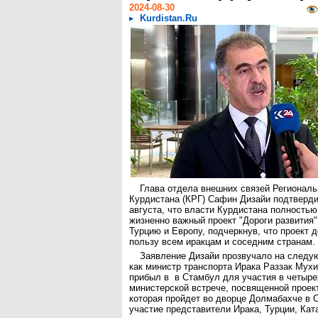
2024-08-30
Kurdistan.Ru
Глава отдела внешних связей Региональ
Курдистана (КРГ) Сафин Дизайи подтвердил
августа, что власти Курдистана полность
жизненно важный проект "Дороги развития
Турцию и Европу, подчеркнув, что проект 
пользу всем иракцам и соседним странам.
Заявление Дизайи прозвучало на следую
как министр транспорта Ирака Раззак Мух
прибыл в в Стамбул для участия в четыре
министерской встрече, посвященной проект
которая пройдет во дворце Долмабахче в 
участие представители Ирака, Турции, Кат