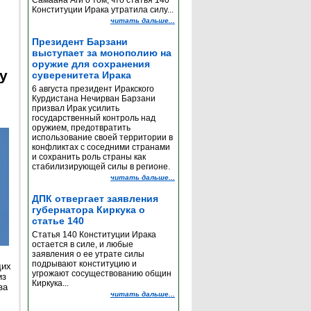
Самаана Аги о том, что статья 140
Конституции Ирака утратила силу...
читать дальше...
Президент Барзани
выступает за монополию на
оружие для сохранения
y
суверенитета Ирака
6 августа президент Иракского
Курдистана Нечирван Барзани
призвал Ирак усилить
государственный контроль над
оружием, предотвратить
использование своей территории в
конфликтах с соседними странами
и сохранить роль страны как
стабилизирующей силы в регионе.
читать дальше...
ДПК отвергает заявления
губернатора Киркука о
статье 140
Статья 140 Конституции Ирака
остается в силе, и любые
заявления о ее утрате силы
подрывают конституцию и
щих
угрожают сосуществованию общин
из
Киркука...
за
читать дальше...