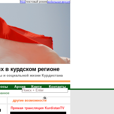
RSS
текстовый режим
мобильная версия
х в курдском регионе
ы и социальной жизни Курдистана
росы
Архив
Книги
Контакты
ранное
другие возможности
Прямая трансляция KurdistanTV
я