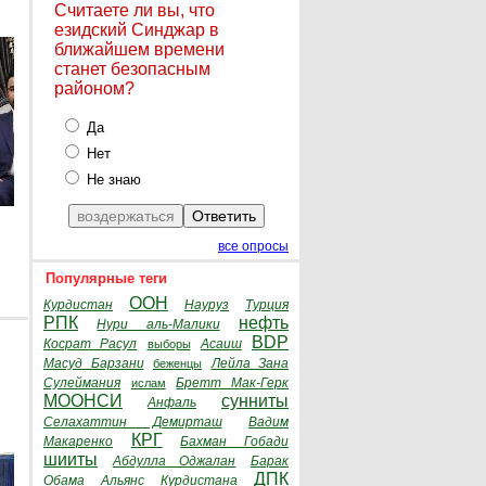
Считаете ли вы, что
езидский Синджар в
ближайшем времени
станет безопасным
районом?
Да
Нет
Не знаю
все опросы
Популярные теги
ООН
Курдистан
Науруз
Турция
РПК
нефть
Нури аль-Малики
BDP
Косрат Расул
Асаиш
выборы
Масуд Барзани
Лейла Зана
беженцы
Сулеймания
Бретт Мак-Герк
ислам
МООНСИ
сунниты
Анфаль
Селахаттин Демирташ
Вадим
КРГ
Макаренко
Бахман Гобади
шииты
Абдулла Оджалан
Барак
ДПК
Обама
Альянс Курдистана