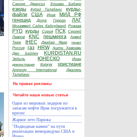
Сакине Джансиз
Хошави Бабакр
езиды
курды-
Кубад Талабани
файли
США
МИД РФ
Ирак
геноцид
ЛАГ
Дохук
Горран
Мохаммед Садек Кабоудванд
Рожава
PYD
курды
ПСК
Сирия
Сергей
KNC
пешмерга
Лавров
Ахмед
IHEC
Тюрк
Джабар Явар
теракт
газ
HRW
Россия
Ашти Хаврами
KURDISTAN.RU
Джо Байден
ЮНЕСКО
Эрбиль
Иран
христиане
Киркук
демонстрация
Amnesty International
Джаляль
Талабани
На правах рекламы
Читайте наши новые статьи
Один из мировых лидеров по
запасам нефти Ирак погружается в
кризис
Жаркое лето Парижа
"Подводные камни" на пути
реализации меморандума США и
Ирана