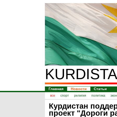
KURDISTA
Главная
Новости
Статьи
все
спорт
религия
политика
эко
Курдистан подде
проект "Дороги р