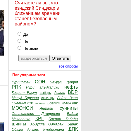
Считаете ли вы, что
езидский Синджар в
ближайшем времени
станет безопасным
районом?
Да
Нет
Не знаю
все опросы
Популярные теги
ООН
Курдистан
Науруз
Турция
РПК
нефть
Нури аль-Малики
BDP
Косрат Расул
Асаиш
выборы
Масуд Барзани
Лейла Зана
беженцы
Сулеймания
Бретт Мак-Герк
ислам
МООНСИ
сунниты
Анфаль
Селахаттин Демирташ
Вадим
КРГ
Макаренко
Бахман Гобади
шииты
Абдулла Оджалан
Барак
ДПК
Обама
Альянс Курдистана