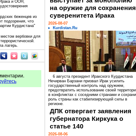
выступает за монополию
Ирака и ООН,
 удостоверения
на оружие для сохранения
суверенитета Ирака
рдских беженцев из
т подозрения, что
2026-08-07
партии Курдистана"
Kurdistan.Ru
я местом вербовки для
 террористической.
ла лагерь.
мментарии.
6 августа президент Иракского Курдистана
руйтесь
Нечирван Барзани призвал Ирак усилить
государственный контроль над оружием,
предотвратить использование своей территори
в конфликтах с соседними странами и сохрани
роль страны как стабилизирующей силы в
регионе.
ДПК отвергает заявления
губернатора Киркука о
статье 140
2026-08-06