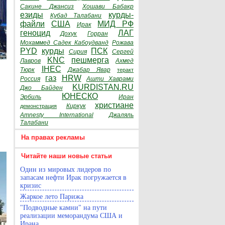
Сакине Джансиз
Хошави Бабакр
езиды
курды-
Кубад Талабани
файли
США
МИД РФ
Ирак
геноцид
ЛАГ
Дохук
Горран
Мохаммед Садек Кабоудванд
Рожава
PYD
курды
ПСК
Сирия
Сергей
KNC
пешмерга
Лавров
Ахмед
IHEC
Тюрк
Джабар Явар
теракт
газ
HRW
Россия
Ашти Хаврами
KURDISTAN.RU
Джо Байден
ЮНЕСКО
Эрбиль
Иран
христиане
Киркук
демонстрация
Amnesty International
Джаляль
Талабани
На правах рекламы
Читайте наши новые статьи
Один из мировых лидеров по
запасам нефти Ирак погружается в
кризис
Жаркое лето Парижа
"Подводные камни" на пути
реализации меморандума США и
Ирана