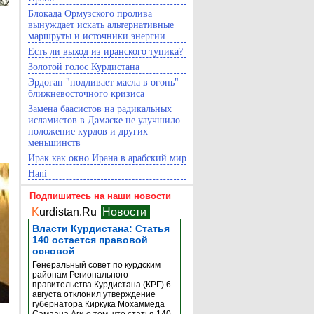
Блокада Ормузского пролива
вынуждает искать альтернативные
маршруты и источники энергии
Есть ли выход из иранского тупика?
Золотой голос Курдистана
Эрдоган "подливает масла в огонь"
ближневосточного кризиса
Замена баасистов на радикальных
исламистов в Дамаске не улучшило
положение курдов и других
меньшинств
Ирак как окно Ирана в арабский мир
Hani
Подпишитесь на наши новости
K
urdistan.Ru
Новости
Власти Курдистана: Статья
140 остается правовой
основой
Генеральный совет по курдским
районам Регионального
правительства Курдистана (КРГ) 6
августа отклонил утверждение
губернатора Киркука Мохаммеда