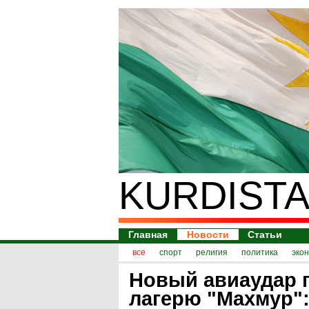
KURDISTA
Главная
Новости
Статьи
все
спорт
религия
политика
эко
Новый авиаудар 
лагерю "Махмур":