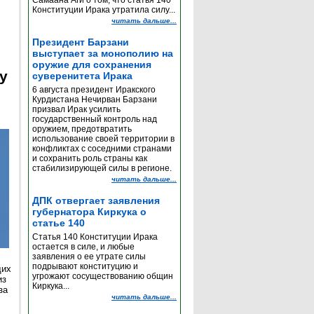
Самаана Аги о том, что статья 140
Конституции Ирака утратила силу...
читать дальше...
Президент Барзани
выступает за монополию на
оружие для сохранения
y
суверенитета Ирака
6 августа президент Иракского
Курдистана Нечирван Барзани
призвал Ирак усилить
государственный контроль над
оружием, предотвратить
использование своей территории в
конфликтах с соседними странами
и сохранить роль страны как
стабилизирующей силы в регионе.
читать дальше...
ДПК отвергает заявления
губернатора Киркука о
статье 140
Статья 140 Конституции Ирака
остается в силе, и любые
заявления о ее утрате силы
подрывают конституцию и
щих
угрожают сосуществованию общин
из
Киркука...
за
читать дальше...