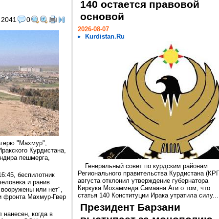
140 остается правовой
основой
2041
0
2026-08-07
Kurdistan.Ru
агерю "Махмур",
Иракского Курдистана,
андира пешмерга,
Генеральный совет по курдским районам
Регионального правительства Курдистана (КРГ
16:45, беспилотник
августа отклонил утверждение губернатора
человека и ранив
Киркука Мохаммеда Самаана Аги о том, что
 вооружены или нет",
статья 140 Конституции Ирака утратила силу...
и фронта Махмур-Гвер
Президент Барзани
нанесен, когда в