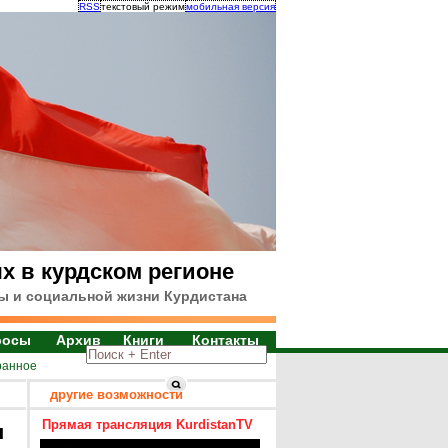
RSS
текстовый режим
мобильная версия
х в курдском регионе
ы и социальной жизни Курдистана
росы
Архив
Книги
Контакты
ранное
другие возможности
Прямая трансляция KurdistanTV
я