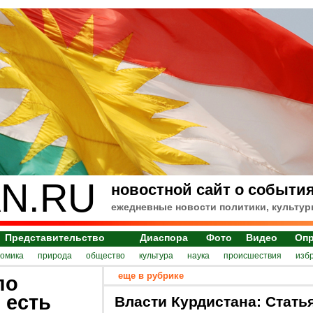
N.RU
новостной сайт о события
ежедневные новости политики, культур
Представительство
Диаспора
Фото
Видео
Оп
номика
природа
общество
культура
наука
происшествия
изб
еще в рубрике
по
 есть
Власти Курдистана: Стать