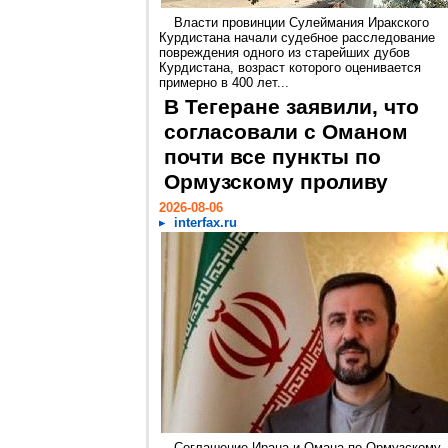
Власти провинции Сулеймания Иракского
Курдистана начали судебное расследование
повреждения одного из старейших дубов
Курдистана, возраст которого оценивается
примерно в 400 лет...
В Тегеране заявили, что
согласовали с Оманом
почти все пункты по
Ормузскому проливу
2026-08-06
interfax.ru
Соглашение Ирана и Омана по Ормузскому