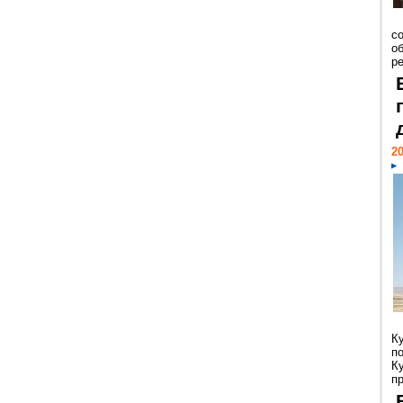
со
о
ре
20
К
п
К
пр