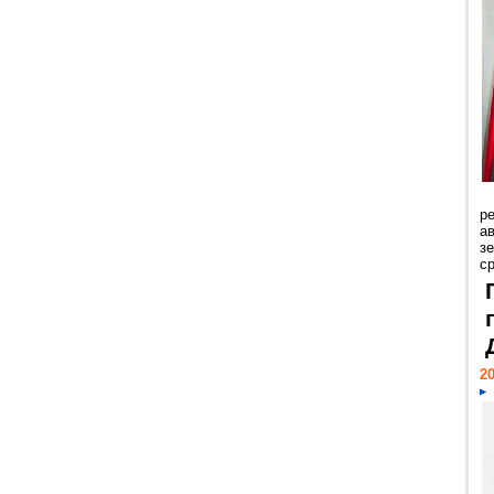
р
ав
з
с
20