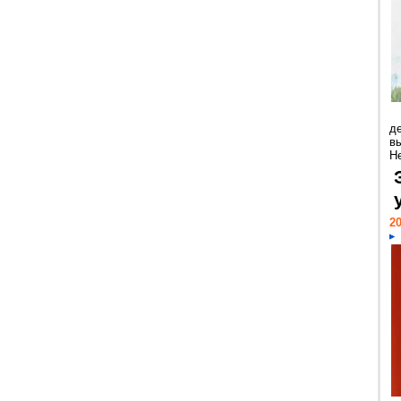
д
в
Н
20