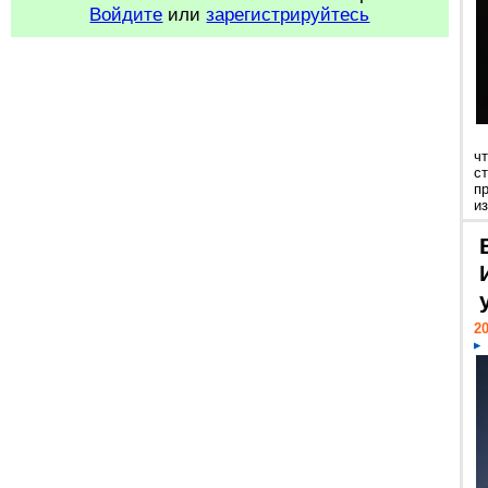
Войдите
или
зарегистрируйтесь
ч
с
п
из
20