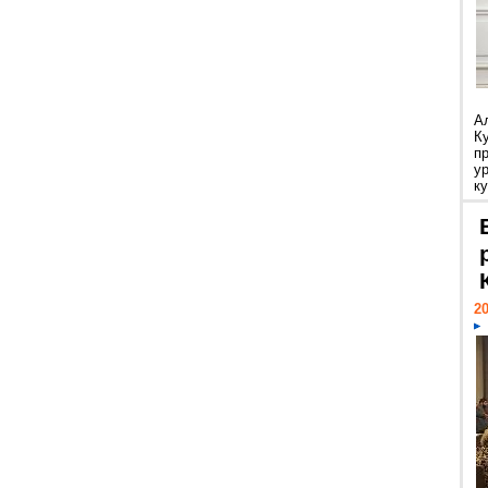
А
К
п
у
ку
20