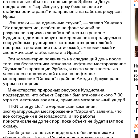
20
на нефтяные объекты в провинциях Эрбиль и Дохук
представляют "серьёзную угрозу безопасности и
стабильности страны" и направлены на саботаж ресурсов
Ирака.
"Эти атаки — не единичные случаи", — заявил Ханджар.
"Их продолжение, особенно на фоне усилий по
разрешению кризиса заработной платы в регионе
Курдистан, демонстрирует намерения неконтролируемых
вооружённых группировок, которые отвергают любой
прогресс в достижении политической, экономической и
экономической стабильности в Ираке".
Эти комментарии появились на следующий день после
того, как беспилотники атаковали нефтяное месторождение
Н
"Хурмала" в провинции Эрбиль, и всего через несколько
п
часов после аналогичной атаки на нефтяное
г
месторождение "Сарсанг" в районе Амеди в Дохуке рано
Ис
утром во вторник.
Министерство природных ресурсов Курдистана
подтвердило, что объект Сарсанг был атакован около 7:00
утра по местному времени, причинив материальный ущерб.
"HKN Energy Ltd.", американская компания,
эксплуатирующая месторождение "Сарсанг", заявила, что
все сотрудники в безопасности, и что работы
приостановлены до тех пор, пока объект не будет взят под
охрану.
20
Сообщалось о новых инцидентах с беспилотниками
вблизи района Текье в Сулеймании и международного