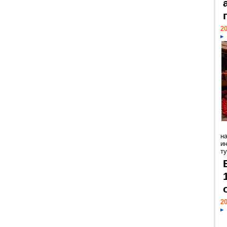
20
н
и
ту
20