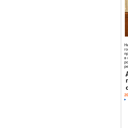
Н
г
п
в
р
ре
20