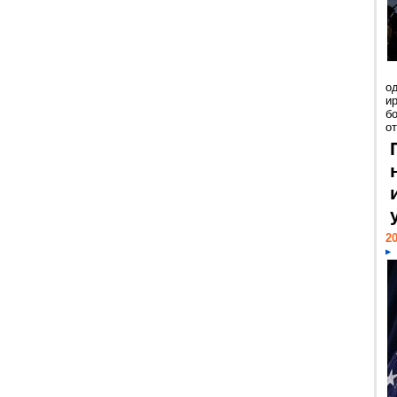
о
и
б
от
20