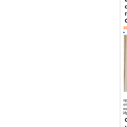
20
п
о
к
И