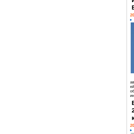
20
а
ей
о
и
20