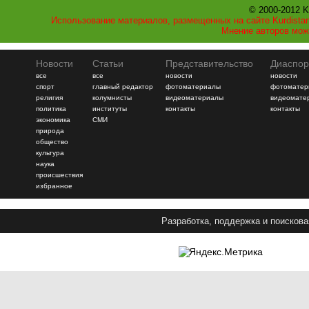
© 2000-2012 K
Использование материалов, размещенных на сайте Kurdistan
Мнение авторов мож
Новости
Статьи
Представительство
Диаспор
все
все
новости
новости
спорт
главный редактор
фотоматериалы
фотоматер
религия
колумнисты
видеоматериалы
видеомате
политика
институты
контакты
контакты
экономика
СМИ
природа
общество
культура
наука
происшествия
избранное
Разработка, поддержка и поискова