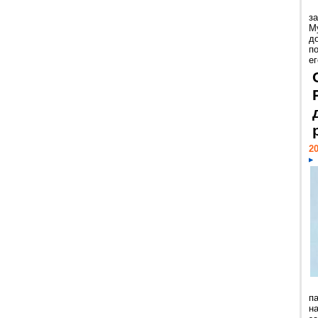
з
М
д
п
ег
20
п
н