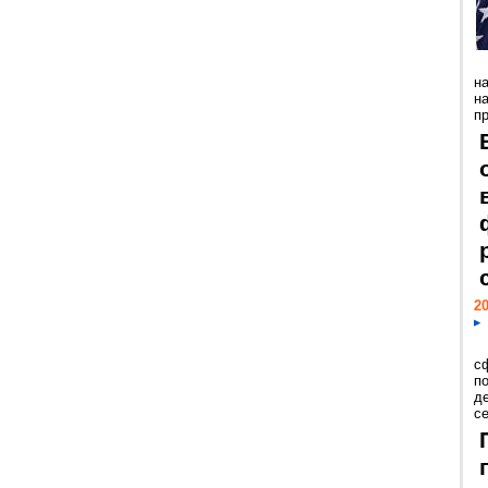
н
н
пр
20
с
п
д
се