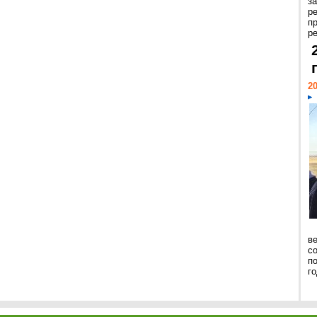
з
р
п
ре
20
ве
с
п
го