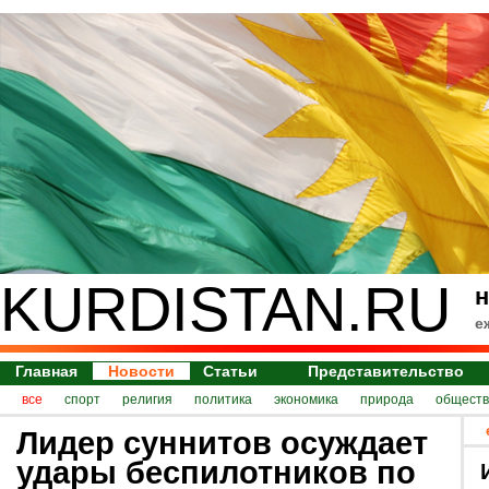
KURDISTAN.RU
н
е
Главная
Новости
Статьи
Представительство
все
спорт
религия
политика
экономика
природа
обществ
Лидер суннитов осуждает
удары беспилотников по