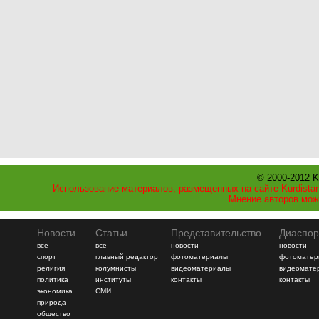
© 2000-2012 K
Использование материалов, размещенных на сайте Kurdistan
Мнение авторов мож
Новости
Статьи
Представительство
Диаспор
все
все
новости
новости
спорт
главный редактор
фотоматериалы
фотоматер
религия
колумнисты
видеоматериалы
видеомате
политика
институты
контакты
контакты
экономика
СМИ
природа
общество