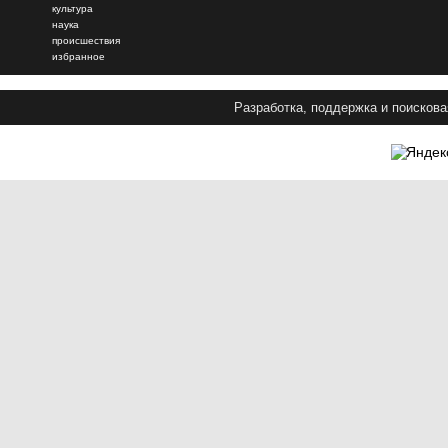
культура
наука
происшествия
избранное
Разработка, поддержка и поискова